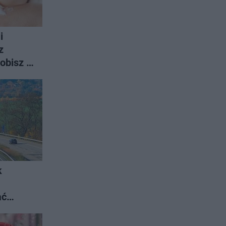
i
z
obisz ją
k
ać