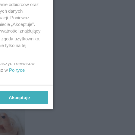
anie odbiorców oraz
nych danych
kacji. Ponieważ
ięcie „Akceptuję”.
12
ywatności znajdujący
ą zgody użytkownika,
 tylko na tej
 naszych serwisów
esz w
Polityce
sień z
Akceptuję