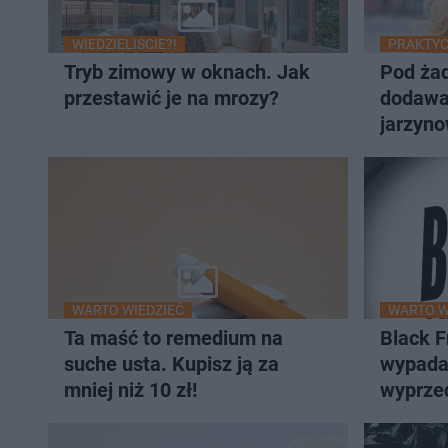
WIEDZIELIŚCIE?!
PRAKTYC
Tryb zimowy w oknach. Jak
Pod ża
przestawić je na mrozy?
dodawaj
jarzyno
ostrze
WARTO WIEDZIEĆ
WARTO W
Ta maść to remedium na
Black F
suche usta. Kupisz ją za
wypada 
mniej niż 10 zł!
wyprze