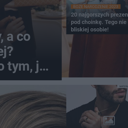
BOŻE NARODZENIE 2023
20 najgorszych preze
pod choinkę. Tego nie
bliskiej osobie!
, a co
ej?
 tym, jak
ą
MATER