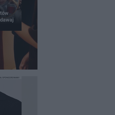
ntów
 dawaj
IAŁ SPONSOROWANY