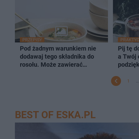
PRZEPISY
PRAKTYC
Pod żadnym warunkiem nie
Pij tę 
dodawaj tego składnika do
a Twój 
rosołu. Może zawierać
podzięk
pasożyty i toksyny!
1
..
BEST OF ESKA.PL