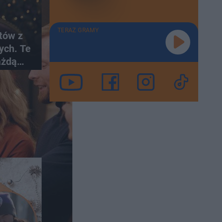
TERAZ GRAMY
tów z
ych. Te
ażdą