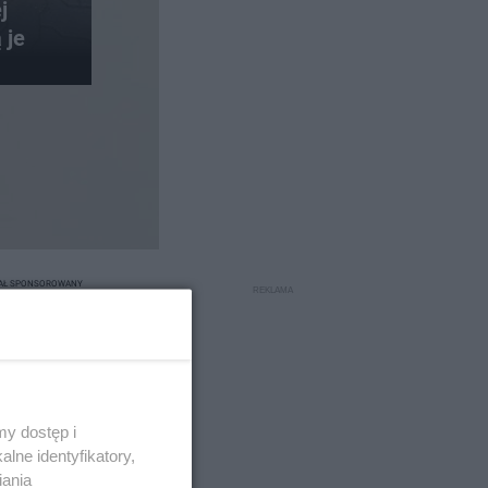
j
 je
IAŁ SPONSOROWANY
y dostęp i
lne identyfikatory,
enki na
iania