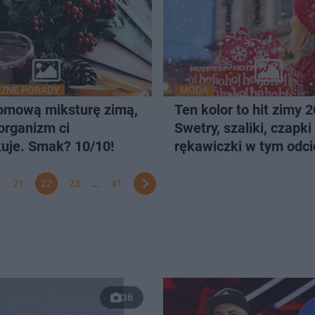
ZNE PORADY
MODA
domową miksturę zimą,
Ten kolor to hit zimy 
organizm ci
Swetry, szaliki, czapki 
uje. Smak? 10/10!
rękawiczki w tym odci
dodają charekteru
.
21
22
23
...
41
36