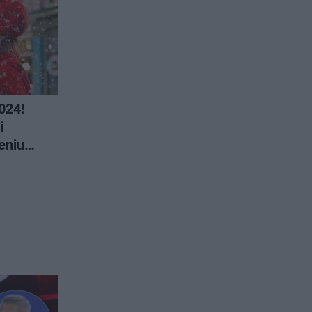
2024!
i
eniu