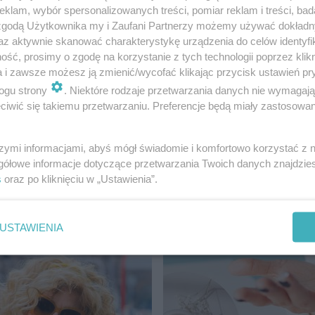
idealne rozwiązanie
sylwestra wybrać?
klam, wybór spersonalizowanych treści, pomiar reklam i treści, bad
 zgodą Użytkownika my i Zaufani Partnerzy możemy używać dokład
enki?
az aktywnie skanować charakterystykę urządzenia do celów identyfi
ść, prosimy o zgodę na korzystanie z tych technologii poprzez klikn
a i zawsze możesz ją zmienić/wycofać klikając przycisk ustawień pr
ogu strony
. Niektóre rodzaje przetwarzania danych nie wymagaj
iwić się takiemu przetwarzaniu. Preferencje będą miały zastosowanie
szymi informacjami, abyś mógł świadomie i komfortowo korzystać z
Y
MODA I STYLIZACJE
gółowe informacje dotyczące przetwarzania Twoich danych znajdzi
zy przepis na leczo z
Najlepsze swetry na je
s
oraz po kliknięciu w „Ustawienia”.
To idealne danie na
sieciówek. Są ciepłe,
wygodne i tanie!
USTAWIENIA