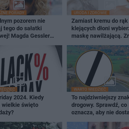
ZNE PORADY
URODA I ZDROWIE
dnym pozorem nie
Zamiast kremu do rąk 
 tego do sałatki
klejących dłoni wybier
wej! Magda Gessler
maskę nawilżającą. Zr
ga
w 5 minut!
IEDZIEĆ
WARTO WIEDZIEĆ
riday 2024. Kiedy
To najdziwniejszy zna
wielkie święto
drogowy. Sprawdź, co
daży?
oznacza, aby nie dost
mandatu