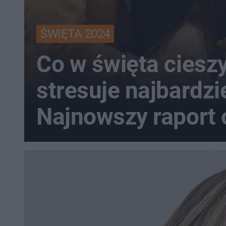
ŚWIĘTA 2024
Co w święta cieszy
stresuje najbardzi
Najnowszy raport o
Polacy przeżywaj
świąteczny czas