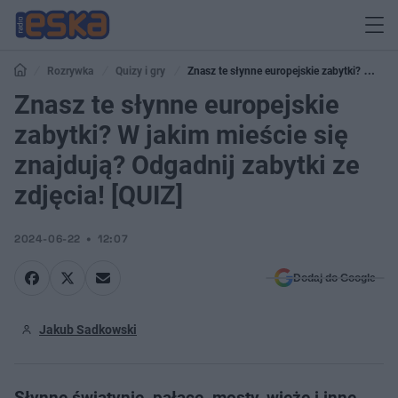
Rozrywka
Quizy i gry
Znasz te słynne europejskie zabytki? W
jakim mieście się znajdują? Odgadnij zabytki ze zdjęcia! [QUIZ]
Znasz te słynne europejskie
zabytki? W jakim mieście się
znajdują? Odgadnij zabytki ze
zdjęcia! [QUIZ]
2024-06-22
12:07
Dodaj do Google
Jakub Sadkowski
Słynne świątynie, pałace, mosty, wieże i inne