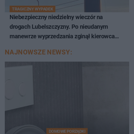
TRAGICZNY WYPADEK
Niebezpieczny niedzielny wieczór na
drogach Lubelszczyzny. Po nieudanym
manewrze wyprzedzania zginął kierowca
auta
NAJNOWSZE NEWSY:
DOMOWE PORZĄDKI