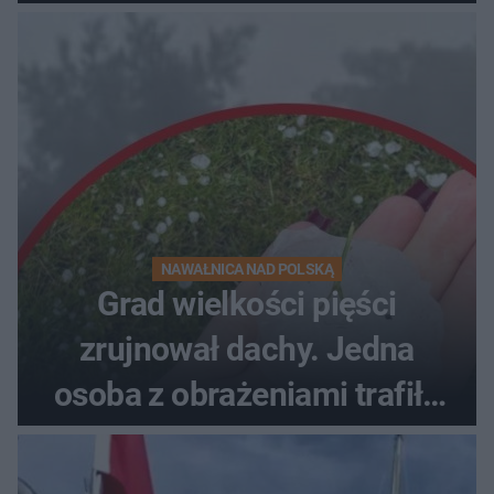
NAWAŁNICA NAD POLSKĄ
Grad wielkości pięści
zrujnował dachy. Jedna
osoba z obrażeniami trafiła
do szpitala