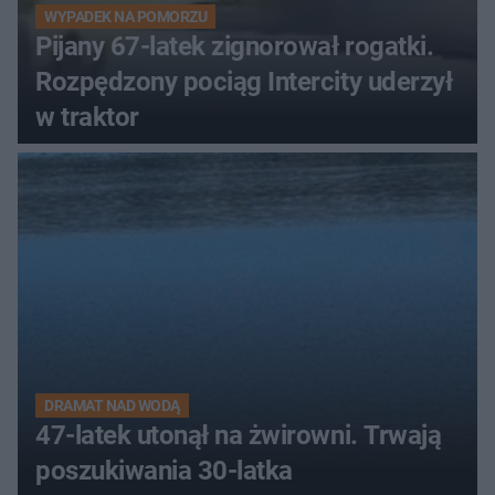
WYPADEK NA POMORZU
Pijany 67-latek zignorował rogatki.
Rozpędzony pociąg Intercity uderzył
w traktor
DRAMAT NAD WODĄ
47-latek utonął na żwirowni. Trwają
poszukiwania 30-latka