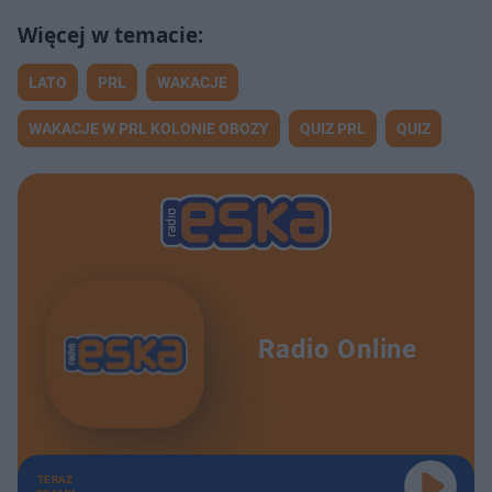
LATO
PRL
WAKACJE
WAKACJE W PRL KOLONIE OBOZY
QUIZ PRL
QUIZ
Radio Online
TERAZ