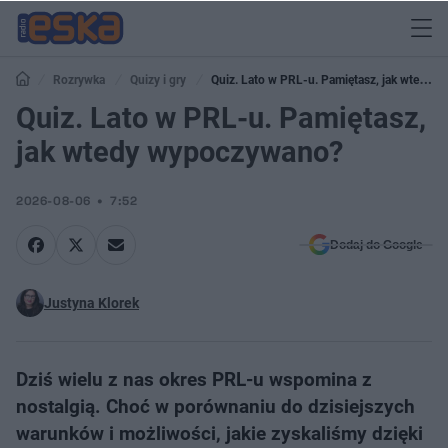
Rozrywka
Quizy i gry
Quiz. Lato w PRL-u. Pamiętasz, jak wtedy
wypoczywano?
Quiz. Lato w PRL-u. Pamiętasz,
jak wtedy wypoczywano?
2026-08-06
7:52
Dodaj do Google
Justyna Klorek
Dziś wielu z nas okres PRL-u wspomina z
nostalgią. Choć w porównaniu do dzisiejszych
warunków i możliwości, jakie zyskaliśmy dzięki