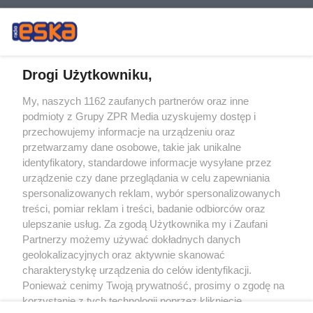
Drogi Użytkowniku,
My, naszych 1162 zaufanych partnerów oraz inne
Żaden utwór zamieszczony w serwisie nie może być powielany i
podmioty z Grupy ZPR Media uzyskujemy dostęp i
rozpowszechniany lub dalej rozpowszechniany w jakikolwiek sposób (w
tym także elektroniczny lub mechaniczny) na jakimkolwiek polu
przechowujemy informacje na urządzeniu oraz
eksploatacji w jakiejkolwiek formie, włącznie z umieszczaniem w Internecie
przetwarzamy dane osobowe, takie jak unikalne
bez pisemnej zgody właściciela praw. Jakiekolwiek użycie lub
wykorzystanie utworów w całości lub w części z naruszeniem prawa, tzn.
identyfikatory, standardowe informacje wysyłane przez
bez właściwej zgody, jest zabronione pod groźbą kary i może być ścigane
urządzenie czy dane przeglądania w celu zapewniania
prawnie.
spersonalizowanych reklam, wybór spersonalizowanych
treści, pomiar reklam i treści, badanie odbiorców oraz
ulepszanie usług. Za zgodą Użytkownika my i Zaufani
Partnerzy możemy używać dokładnych danych
geolokalizacyjnych oraz aktywnie skanować
charakterystykę urządzenia do celów identyfikacji.
O nas
Ponieważ cenimy Twoją prywatność, prosimy o zgodę na
korzystanie z tych technologii poprzez kliknięcie
Informacje prawne