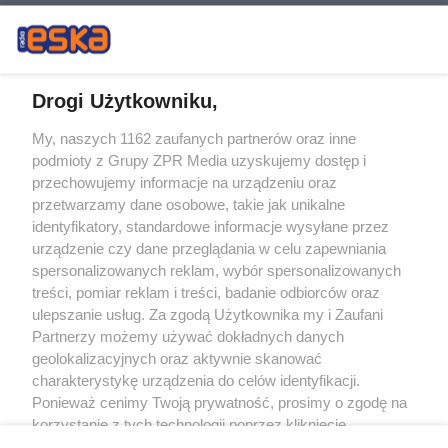
Drogi Użytkowniku,
My, naszych 1162 zaufanych partnerów oraz inne
Żaden utwór zamieszczony w serwisie nie może być powielany i
podmioty z Grupy ZPR Media uzyskujemy dostęp i
rozpowszechniany lub dalej rozpowszechniany w jakikolwiek sposób (w
tym także elektroniczny lub mechaniczny) na jakimkolwiek polu
przechowujemy informacje na urządzeniu oraz
eksploatacji w jakiejkolwiek formie, włącznie z umieszczaniem w Internecie
przetwarzamy dane osobowe, takie jak unikalne
bez pisemnej zgody właściciela praw. Jakiekolwiek użycie lub
wykorzystanie utworów w całości lub w części z naruszeniem prawa, tzn.
identyfikatory, standardowe informacje wysyłane przez
bez właściwej zgody, jest zabronione pod groźbą kary i może być ścigane
urządzenie czy dane przeglądania w celu zapewniania
prawnie.
spersonalizowanych reklam, wybór spersonalizowanych
treści, pomiar reklam i treści, badanie odbiorców oraz
ulepszanie usług. Za zgodą Użytkownika my i Zaufani
Partnerzy możemy używać dokładnych danych
geolokalizacyjnych oraz aktywnie skanować
charakterystykę urządzenia do celów identyfikacji.
O nas
Ponieważ cenimy Twoją prywatność, prosimy o zgodę na
korzystanie z tych technologii poprzez kliknięcie
Informacje prawne
„Akceptuję”. Zgoda jest dobrowolna i zawsze możesz ją