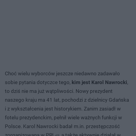
Choć wielu wyborców jeszcze niedawno zadawało
sobie pytania dotyczce tego,
kim jest Karol Nawrocki
,
to dziś nie ma już wątpliwości. Nowy prezydent
naszego kraju ma 41 lat, pochodzi z dzielnicy Gdańska
i z wykształcenia jest historykiem. Zanim zasiadł w
fotelu prezydenckim, pełnił wiele ważnych funkcji w
Polsce. Karol Nawrocki badał m.in. przestępczość
zorganizowaną w PRL-u, a także aktywnie działał w