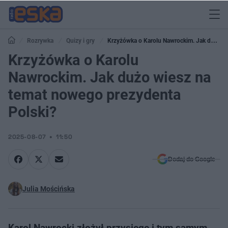
Rozrywka
Quizy i gry
Krzyżówka o Karolu Nawrockim. Jak dużo
wiesz na temat nowego prezydenta Polski?
Krzyżówka o Karolu
Nawrockim. Jak dużo wiesz na
temat nowego prezydenta
Polski?
2025-08-07
11:50
Dodaj do Google
Julia Mościńska
Karol Nawrocki złożył przysięgę i tym samym