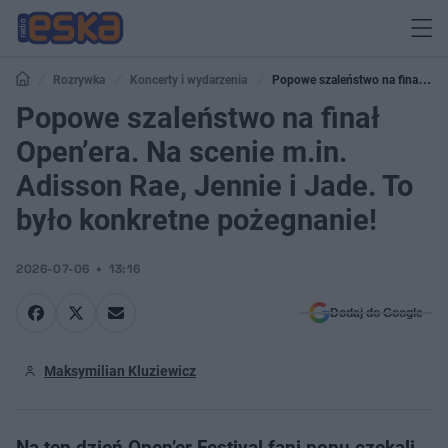
Rozrywka
Koncerty i wydarzenia
Popowe szaleństwo na finał
Open’era. Na scenie m.in. Adisson Rae, Jennie i Jade. To było konkretne
Popowe szaleństwo na finał
pożegnanie!
Open’era. Na scenie m.in.
Adisson Rae, Jennie i Jade. To
było konkretne pożegnanie!
2026-07-06
13:16
Dodaj do Google
Maksymilian Kluziewicz
Na ten dzień Open’er Festival fani popu czekali