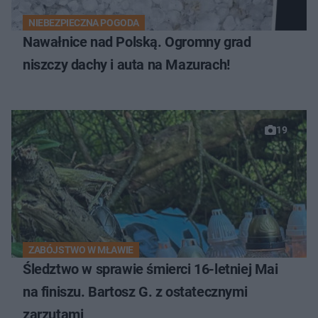
NIEBEZPIECZNA POGODA
Nawałnice nad Polską. Ogromny grad
niszczy dachy i auta na Mazurach!
19
ZABÓJSTWO W MŁAWIE
Śledztwo w sprawie śmierci 16-letniej Mai
na finiszu. Bartosz G. z ostatecznymi
zarzutami