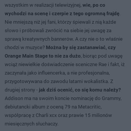
wszystkim w realizacji telewizyjnej,
wie, po co
wychodzi na scenę i czerpie z tego ogromną frajdę
.
Nie mniejszą niż jej fani, którzy śpiewali z nią każde
słowo i próbowali zwrócić na siebie jej uwagę za
sprawą kreatywnych bannerów. A czy nie o to właśnie
chodzi w muzyce?
Można by się zastanawiać, czy
Orange Main Stage to nie za dużo
, biorąc pod uwagę
wciąż niewielkie doświadczenie sceniczne Rae i fakt, iż
zaczynała jako influencerka, a nie profesjonalna,
przygotowywana do zawodu latami wokalistka. Z
drugiej strony -
jak dziś ocenić, co się komu należy?
Addison ma na swoim koncie nominację do Grammy,
debiutancki album z oceną 79 na Metacritic,
współpracę z Charli xcx oraz prawie 15 milionów
miesięcznych słuchaczy.