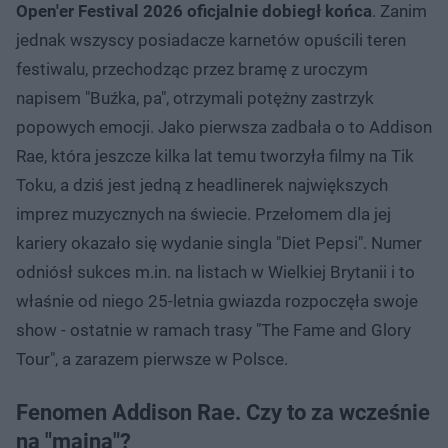
Open'er Festival 2026 oficjalnie dobiegł końca
. Zanim
jednak wszyscy posiadacze karnetów opuścili teren
festiwalu, przechodząc przez bramę z uroczym
napisem "Buźka, pa", otrzymali potężny zastrzyk
popowych emocji. Jako pierwsza zadbała o to Addison
Rae, która jeszcze kilka lat temu tworzyła filmy na Tik
Toku, a dziś jest jedną z headlinerek największych
imprez muzycznych na świecie. Przełomem dla jej
kariery okazało się wydanie singla "Diet Pepsi". Numer
odniósł sukces m.in. na listach w Wielkiej Brytanii i to
właśnie od niego 25-letnia gwiazda rozpoczęła swoje
show - ostatnie w ramach trasy "The Fame and Glory
Tour", a zarazem pierwsze w Polsce.
Fenomen Addison Rae. Czy to za wcześnie
na "maina"?