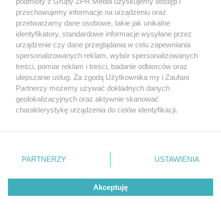
podmioty z Grupy ZPR Media uzyskujemy dostęp i
przechowujemy informacje na urządzeniu oraz
przetwarzamy dane osobowe, takie jak unikalne
identyfikatory, standardowe informacje wysyłane przez
urządzenie czy dane przeglądania w celu zapewniania
spersonalizowanych reklam, wybór spersonalizowanych
treści, pomiar reklam i treści, badanie odbiorców oraz
ulepszanie usług. Za zgodą Użytkownika my i Zaufani
Partnerzy możemy używać dokładnych danych
SKOKI DO WODY
ME w pływaniu. Dobre miejsce Polek
geolokalizacyjnych oraz aktywnie skanować
charakterystykę urządzenia do celów identyfikacji.
w Paryżu
Ponieważ cenimy Twoją prywatność, prosimy o zgodę na
korzystanie z tych technologii poprzez kliknięcie
ZOBACZ WIĘCEJ
„Akceptuję”. Zgoda jest dobrowolna i zawsze możesz ją
zmienić/wycofać klikając przycisk ustawień prywatności
PARTNERZY
USTAWIENIA
znajdujący się w lewym dolnym rogu strony
. Niektóre
rodzaje przetwarzania danych nie wymagają zgody
Akceptuję
użytkownika, ale masz prawo sprzeciwić się takiemu
przetwarzaniu. Preferencje będą miały zastosowanie tylko
na tej witrynie.