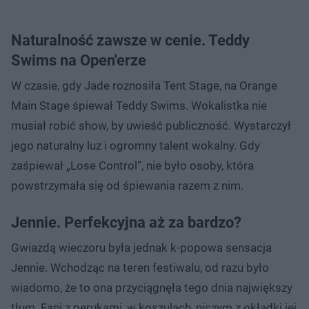
Naturalność zawsze w cenie. Teddy
Swims na Open'erze
W czasie, gdy Jade roznosiła Tent Stage, na Orange
Main Stage śpiewał Teddy Swims. Wokalistka nie
musiał robić show, by uwieść publiczność. Wystarczył
jego naturalny luz i ogromny talent wokalny. Gdy
zaśpiewał „Lose Control”, nie było osoby, która
powstrzymała się od śpiewania razem z nim.
Jennie. Perfekcyjna aż za bardzo?
Gwiazdą wieczoru była jednak k-popowa sensacja
Jennie. Wchodząc na teren festiwalu, od razu było
wiadomo, że to ona przyciągnęła tego dnia największy
tłum. Fani z perukami, w koszulach, niczym z okładki jej