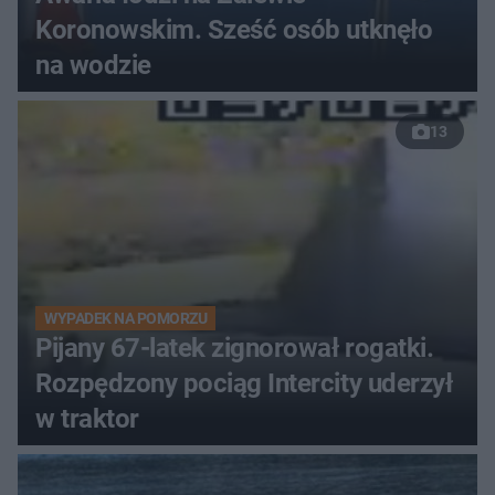
Koronowskim. Sześć osób utknęło
na wodzie
13
WYPADEK NA POMORZU
Pijany 67-latek zignorował rogatki.
Rozpędzony pociąg Intercity uderzył
w traktor