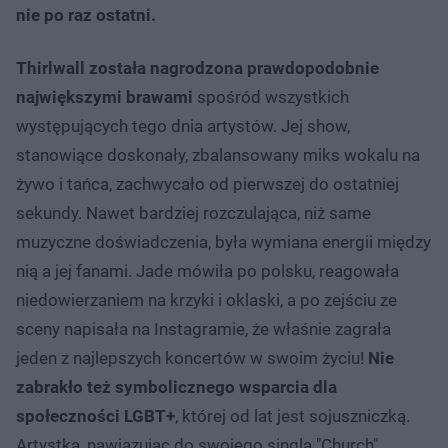
nie po raz ostatni.
Thirlwall została nagrodzona prawdopodobnie
największymi brawami
spośród wszystkich
występujących tego dnia artystów. Jej show,
stanowiące doskonały, zbalansowany miks wokalu na
żywo i tańca, zachwycało od pierwszej do ostatniej
sekundy. Nawet bardziej rozczulająca, niż same
muzyczne doświadczenia, była wymiana energii między
nią a jej fanami. Jade mówiła po polsku, reagowała
niedowierzaniem na krzyki i oklaski, a po zejściu ze
sceny napisała na Instagramie, że właśnie zagrała
jeden z najlepszych koncertów w swoim życiu!
Nie
zabrakło też symbolicznego wsparcia dla
społeczności LGBT+
, której od lat jest sojuszniczką.
Artystka, nawiązując do swojego singla "Church",