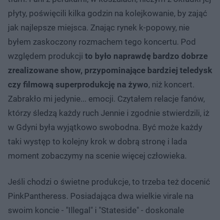
płyty, poświęcili kilka godzin na kolejkowanie, by zająć
jak najlepsze miejsca. Znając rynek k-popowy, nie
byłem zaskoczony rozmachem tego koncertu. Pod
względem produkcji
to było naprawdę bardzo dobrze
zrealizowane show, przypominające bardziej teledysk
czy filmową superprodukcję na żywo
, niż koncert.
Zabrakło mi jedynie... emocji. Czytałem relacje fanów,
którzy śledzą każdy ruch Jennie i zgodnie stwierdzili, iż
w Gdyni była wyjątkowo swobodna. Być może każdy
taki występ to kolejny krok w dobrą stronę i lada
moment zobaczymy na scenie więcej człowieka.
Jeśli chodzi o świetne produkcje, to trzeba też docenić
PinkPantheress. Posiadająca dwa wielkie virale na
swoim koncie - "Illegal" i "Stateside" - doskonale