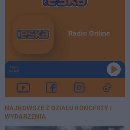
Radio Online
TERAZ
GRAMY
NAJNOWSZE Z DZIAŁU KONCERTY I
WYDARZENIA