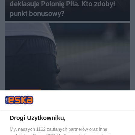
deklasuje Polonię Piła. Kto zdobył
punkt bonusowy?
TENIS ZIEMNY
Challenger ATP Kozerki. Ostatni
Polak odpada z turnieju
Drogi Użytkowniku,
My, naszych 1162 zaufanych partnerów oraz inne