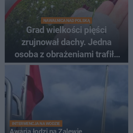
NAWAŁNICA NAD POLSKĄ
Grad wielkości pięści
zrujnował dachy. Jedna
osoba z obrażeniami trafiła
do szpitala
INTERWENCJA NA WODZIE
Awaria łodzi na Zalewie