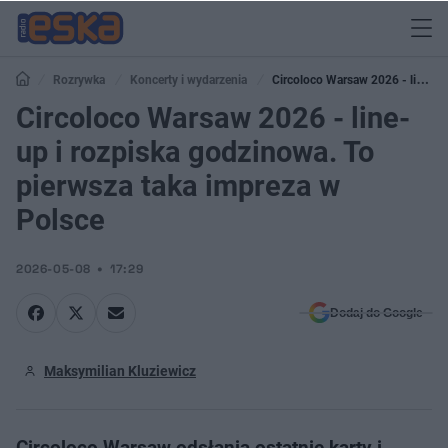
Rozrywka
Koncerty i wydarzenia
Circoloco Warsaw 2026 - line-
up i rozpiska godzinowa. To pierwsza taka impreza w Polsce
Circoloco Warsaw 2026 - line-
up i rozpiska godzinowa. To
pierwsza taka impreza w
Polsce
2026-05-08
17:29
Dodaj do Google
Maksymilian Kluziewicz
Circoloco Warsaw odsłania ostatnie karty i