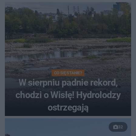
CO SIĘ STANIE?
W sierpniu padnie rekord,
chodzi o Wisłę! Hydrolodzy
ostrzegają
32