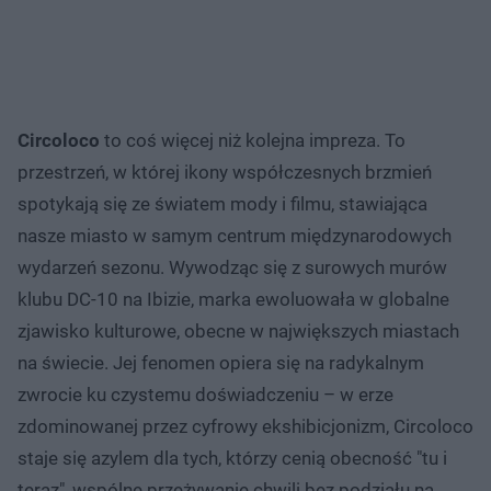
Circoloco
to coś więcej niż kolejna impreza. To
przestrzeń, w której ikony współczesnych brzmień
spotykają się ze światem mody i filmu, stawiająca
nasze miasto w samym centrum międzynarodowych
wydarzeń sezonu. Wywodząc się z surowych murów
klubu DC-10 na Ibizie, marka ewoluowała w globalne
zjawisko kulturowe, obecne w największych miastach
na świecie. Jej fenomen opiera się na radykalnym
zwrocie ku czystemu doświadczeniu – w erze
zdominowanej przez cyfrowy ekshibicjonizm, Circoloco
staje się azylem dla tych, którzy cenią obecność "tu i
teraz", wspólne przeżywanie chwili bez podziału na