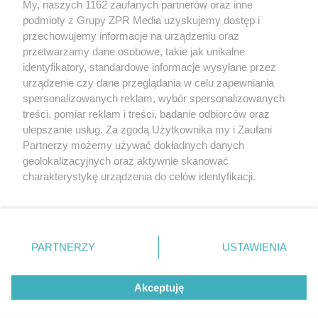
My, naszych 1162 zaufanych partnerów oraz inne
Żaden utwór zamieszczony w serwisie nie może być powielany i
podmioty z Grupy ZPR Media uzyskujemy dostęp i
rozpowszechniany lub dalej rozpowszechniany w jakikolwiek sposób (w
przechowujemy informacje na urządzeniu oraz
tym także elektroniczny lub mechaniczny) na jakimkolwiek polu
eksploatacji w jakiejkolwiek formie, włącznie z umieszczaniem w
przetwarzamy dane osobowe, takie jak unikalne
Internecie bez pisemnej zgody właściciela praw. Jakiekolwiek użycie lub
identyfikatory, standardowe informacje wysyłane przez
wykorzystanie utworów w całości lub w części z naruszeniem prawa,
tzn. bez właściwej zgody, jest zabronione pod groźbą kary i może być
urządzenie czy dane przeglądania w celu zapewniania
ścigane prawnie.
spersonalizowanych reklam, wybór spersonalizowanych
treści, pomiar reklam i treści, badanie odbiorców oraz
ulepszanie usług. Za zgodą Użytkownika my i Zaufani
Partnerzy możemy używać dokładnych danych
geolokalizacyjnych oraz aktywnie skanować
charakterystykę urządzenia do celów identyfikacji.
Ponieważ cenimy Twoją prywatność, prosimy o zgodę na
O nas
korzystanie z tych technologii poprzez kliknięcie
Informacje prawne
„Akceptuję”. Zgoda jest dobrowolna i zawsze możesz ją
zmienić/wycofać klikając przycisk ustawień prywatności
PARTNERZY
USTAWIENIA
Nasze serwisy
znajdujący się w lewym dolnym rogu strony
. Niektóre
rodzaje przetwarzania danych nie wymagają zgody
© 2026 Grupa ZPR Media
Akceptuję
użytkownika, ale masz prawo sprzeciwić się takiemu
przetwarzaniu. Preferencje będą miały zastosowanie tylko