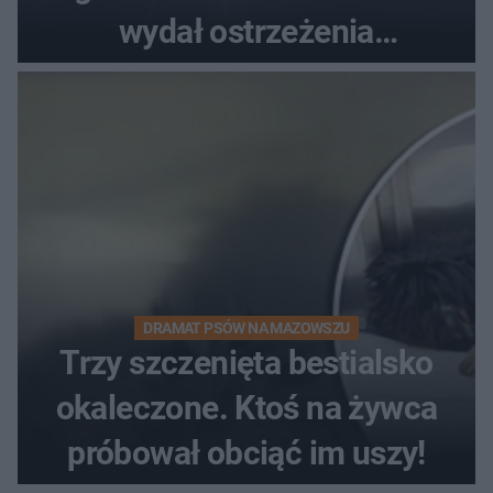
wydał ostrzeżenia
najwyższego stopnia
DRAMAT PSÓW NA MAZOWSZU
Trzy szczenięta bestialsko
okaleczone. Ktoś na żywca
próbował obciąć im uszy!