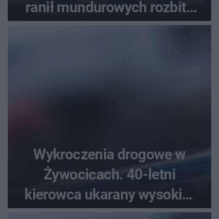
ranił mundurowych rozbitą
butelką
Wykroczenia drogowe w
Żywocicach. 40-letni
kierowca ukarany wysokim
mandatem