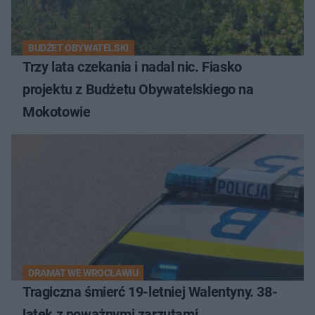
BUDŻET OBYWATELSKI
Trzy lata czekania i nadal nic. Fiasko
projektu z Budżetu Obywatelskiego na
Mokotowie
DRAMAT WE WROCŁAWIU
Tragiczna śmierć 19-letniej Walentyny. 38-
latek z poważnymi zarzutami