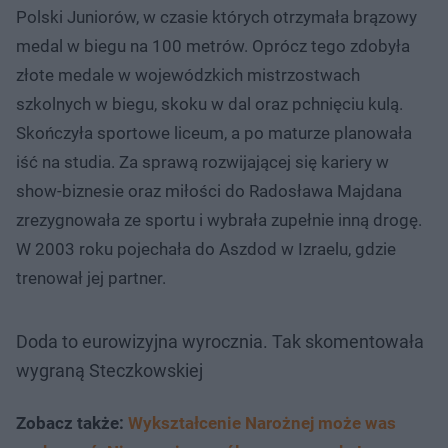
Polski Juniorów, w czasie których otrzymała brązowy
medal w biegu na 100 metrów. Oprócz tego zdobyła
złote medale w wojewódzkich mistrzostwach
szkolnych w biegu, skoku w dal oraz pchnięciu kulą.
Skończyła sportowe liceum, a po maturze planowała
iść na studia. Za sprawą rozwijającej się kariery w
show-biznesie oraz miłości do Radosława Majdana
zrezygnowała ze sportu i wybrała zupełnie inną drogę.
W 2003 roku pojechała do Aszdod w Izraelu, gdzie
trenował jej partner.
Doda to eurowizyjna wyrocznia. Tak skomentowała
wygraną Steczkowskiej
Zobacz także:
Wykształcenie Narożnej może was