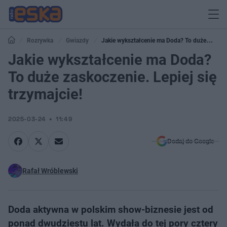
Rozrywka
Gwiazdy
Jakie wykształcenie ma Doda? To duże
zaskoczenie. Lepiej się trzymajcie!
Jakie wykształcenie ma Doda?
To duże zaskoczenie. Lepiej się
trzymajcie!
2025-03-24
11:49
Dodaj do Google
Rafał Wróblewski
Doda aktywna w polskim show-biznesie jest od
ponad dwudziestu lat. Wydała do tej pory cztery