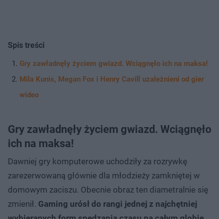
Spis treści
Gry zawładnęły życiem gwiazd. Wciągnęło ich na maksa!
Mila Kunis, Megan Fox i Henry Cavill uzależnieni od gier
wideo
Gry zawładnęły życiem gwiazd. Wciągnęło
ich na maksa!
Dawniej gry komputerowe uchodziły za rozrywkę
zarezerwowaną głównie dla młodzieży zamkniętej w
domowym zaciszu. Obecnie obraz ten diametralnie się
zmienił.
Gaming urósł do rangi jednej z najchętniej
wybieranych form spędzania czasu na całym globie,