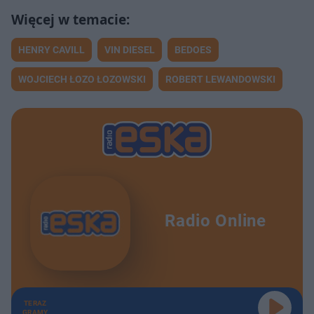
HENRY CAVILL
VIN DIESEL
BEDOES
WOJCIECH ŁOZO ŁOZOWSKI
ROBERT LEWANDOWSKI
Radio Online
TERAZ
GRAMY