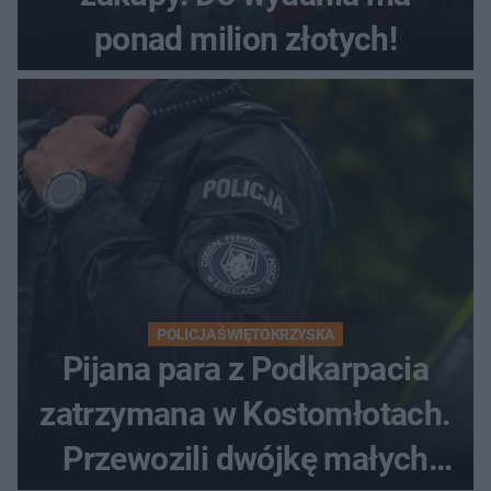
ponad milion złotych!
POLICJA ŚWIĘTOKRZYSKA
Pijana para z Podkarpacia
zatrzymana w Kostomłotach.
Przewozili dwójkę małych