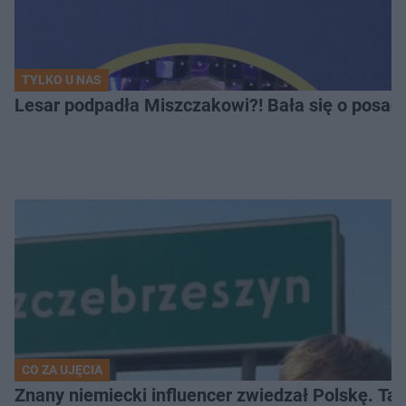
TYLKO U NAS
Lesar podpadła Miszczakowi?! Bała się o posad
CO ZA UJĘCIA
Znany niemiecki influencer zwiedzał Polskę. T