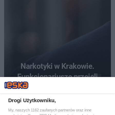
Narkotyki w Krakowie.
Funkcjonariusze przejęli
blisko 11 kg nielegalnych
substancji
Drogi Użytkowniku,
My, naszych 1162 zaufanych partnerów oraz inne