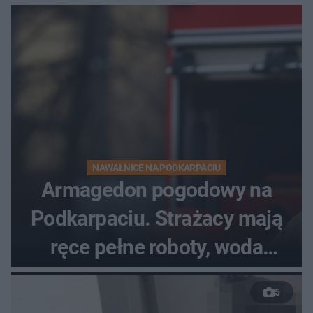
dzieci
NAWAŁNICE NA PODKARPACIU
Armagedon pogodowy na
Podkarpaciu. Strażacy mają
ręce pełne roboty, woda
zalewa posesje i budynki
5