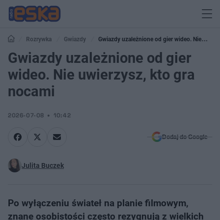
Rozrywka
Gwiazdy
Gwiazdy uzależnione od gier wideo. Nie
uwierzysz, kto gra nocami
Gwiazdy uzależnione od gier
wideo. Nie uwierzysz, kto gra
nocami
2026-07-08
10:42
Dodaj do Google
Julita Buczek
Po wyłączeniu świateł na planie filmowym,
znane osobistości często rezygnują z wielkich