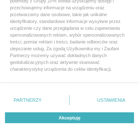
podmioty z Grupy ZPR Media uzyskujemy dostęp i
przechowujemy informacje na urządzeniu oraz
przetwarzamy dane osobowe, takie jak unikalne
identyfikatory, standardowe informacje wysyłane przez
urządzenie czy dane przeglądania w celu zapewniania
spersonalizowanych reklam, wybór spersonalizowanych
treści, pomiar reklam i treści, badanie odbiorców oraz
Zabójstwo w gminie Klwów.
ulepszanie usług. Za zgodą Użytkownika my i Zaufani
Partnerzy możemy używać dokładnych danych
Policjanci zatrzymali dwoje
geolokalizacyjnych oraz aktywnie skanować
podejrzanych
charakterystykę urządzenia do celów identyfikacji.
Ponieważ cenimy Twoją prywatność, prosimy o zgodę na
korzystanie z tych technologii poprzez kliknięcie
„Akceptuję”. Zgoda jest dobrowolna i zawsze możesz ją
zmienić/wycofać klikając przycisk ustawień prywatności
PARTNERZY
USTAWIENIA
znajdujący się w lewym dolnym rogu strony
. Niektóre
rodzaje przetwarzania danych nie wymagają zgody
Akceptuję
użytkownika, ale masz prawo sprzeciwić się takiemu
przetwarzaniu. Preferencje będą miały zastosowanie tylko
na tej witrynie.