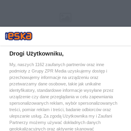
Drogi Użytkowniku,
My, naszych 1162 zaufanych partnerów oraz inne
Żaden utwór zamieszczony w serwisie nie może być powielany i
podmioty z Grupy ZPR Media uzyskujemy dostęp i
rozpowszechniany lub dalej rozpowszechniany w jakikolwiek sposób (w
tym także elektroniczny lub mechaniczny) na jakimkolwiek polu
przechowujemy informacje na urządzeniu oraz
eksploatacji w jakiejkolwiek formie, włącznie z umieszczaniem w
przetwarzamy dane osobowe, takie jak unikalne
Internecie bez pisemnej zgody właściciela praw. Jakiekolwiek użycie lub
identyfikatory, standardowe informacje wysyłane przez
wykorzystanie utworów w całości lub w części z naruszeniem prawa,
tzn. bez właściwej zgody, jest zabronione pod groźbą kary i może być
urządzenie czy dane przeglądania w celu zapewniania
ścigane prawnie.
spersonalizowanych reklam, wybór spersonalizowanych
treści, pomiar reklam i treści, badanie odbiorców oraz
ulepszanie usług. Za zgodą Użytkownika my i Zaufani
Partnerzy możemy używać dokładnych danych
geolokalizacyjnych oraz aktywnie skanować