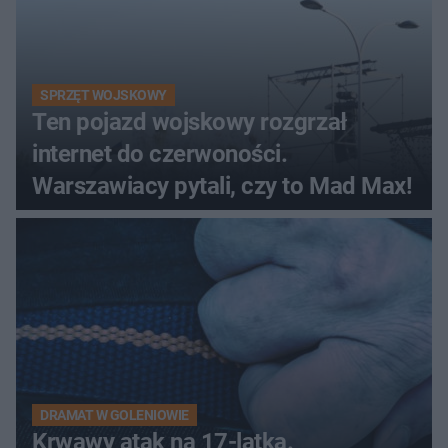
SPRZĘT WOJSKOWY
Ten pojazd wojskowy rozgrzał
internet do czerwoności.
Warszawiacy pytali, czy to Mad Max!
DRAMAT W GOLENIOWIE
Krwawy atak na 17-latka.