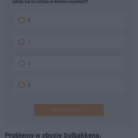
udała się ta sztuka w historii mundiali?
0
1
2
3
Następne pytanie
Problemy w obozie Solbakkena.