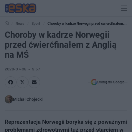
News
Sport
Choroby w kadrze Norwegii przed ćwierćfinałem z
Anglią na MŚ
Choroby w kadrze Norwegii
przed ćwierćfinałem z Anglią
na MŚ
2026-07-08
9:57
Dodaj do Google
Michał Chojecki
Reprezentacja Norwegii boryka się z poważnymi
problemami zdrowotnymi tuż przed starciem w