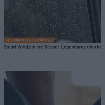
DZIENNIKARSTWO SPORTOWE
Zmarł Włodzimierz Rezner. Legendarny głos kola