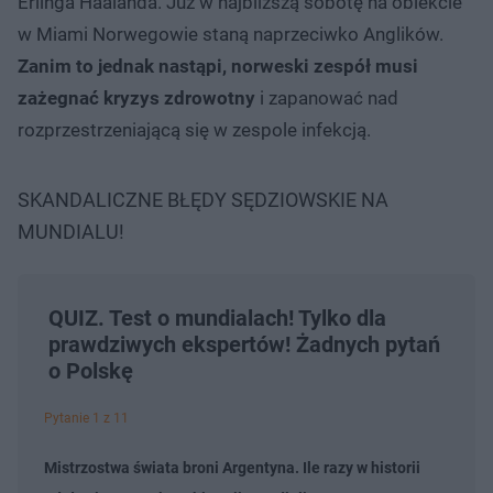
Erlinga Haalanda. Już w najbliższą sobotę na obiekcie
w Miami Norwegowie staną naprzeciwko Anglików.
Zanim to jednak nastąpi, norweski zespół musi
zażegnać kryzys zdrowotny
i zapanować nad
rozprzestrzeniającą się w zespole infekcją.
SKANDALICZNE BŁĘDY SĘDZIOWSKIE NA
MUNDIALU!
QUIZ. Test o mundialach! Tylko dla
prawdziwych ekspertów! Żadnych pytań
o Polskę
Pytanie 1 z 11
Mistrzostwa świata broni Argentyna. Ile razy w historii