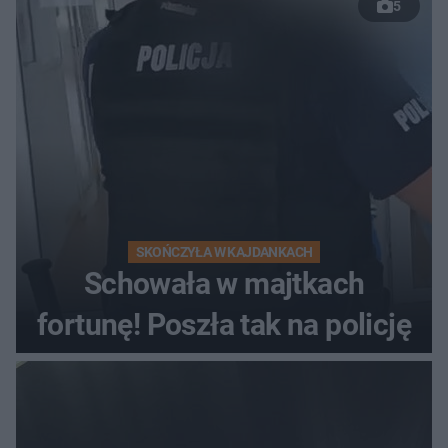
5
wyprzedzania zginął
kierowca auta
SKOŃCZYŁA W KAJDANKACH
Schowała w majtkach
fortunę! Poszła tak na policję