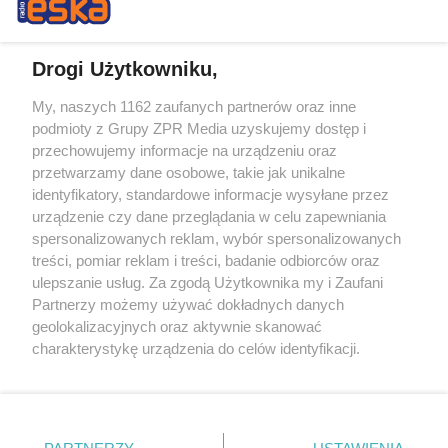
Drogi Użytkowniku,
My, naszych 1162 zaufanych partnerów oraz inne
Żaden utwór zamieszczony w serwisie nie może być powielany i
podmioty z Grupy ZPR Media uzyskujemy dostęp i
rozpowszechniany lub dalej rozpowszechniany w jakikolwiek sposób (w
przechowujemy informacje na urządzeniu oraz
tym także elektroniczny lub mechaniczny) na jakimkolwiek polu
eksploatacji w jakiejkolwiek formie, włącznie z umieszczaniem w
przetwarzamy dane osobowe, takie jak unikalne
Internecie bez pisemnej zgody właściciela praw. Jakiekolwiek użycie lub
identyfikatory, standardowe informacje wysyłane przez
wykorzystanie utworów w całości lub w części z naruszeniem prawa,
tzn. bez właściwej zgody, jest zabronione pod groźbą kary i może być
urządzenie czy dane przeglądania w celu zapewniania
ścigane prawnie.
spersonalizowanych reklam, wybór spersonalizowanych
treści, pomiar reklam i treści, badanie odbiorców oraz
ulepszanie usług. Za zgodą Użytkownika my i Zaufani
Partnerzy możemy używać dokładnych danych
geolokalizacyjnych oraz aktywnie skanować
charakterystykę urządzenia do celów identyfikacji.
Ponieważ cenimy Twoją prywatność, prosimy o zgodę na
O nas
korzystanie z tych technologii poprzez kliknięcie
Informacje prawne
„Akceptuję”. Zgoda jest dobrowolna i zawsze możesz ją
zmienić/wycofać klikając przycisk ustawień prywatności