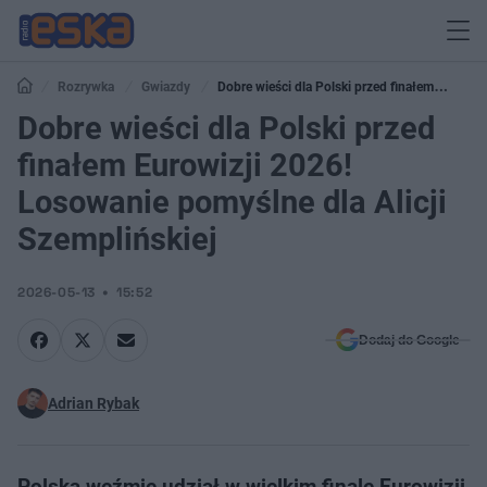
Rozrywka
Gwiazdy
Dobre wieści dla Polski przed finałem
Eurowizji 2026! Losowanie pomyślne dla Alicji Szemplińskiej
Dobre wieści dla Polski przed
finałem Eurowizji 2026!
Losowanie pomyślne dla Alicji
Szemplińskiej
2026-05-13
15:52
Dodaj do Google
Adrian Rybak
Polska weźmie udział w wielkim finale Eurowizji