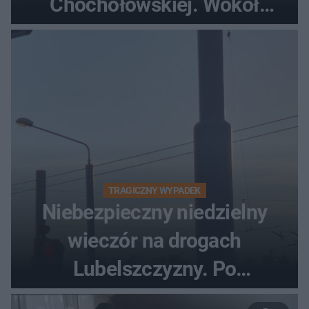
Chochołowskiej. Wokół
turyści!
TRAGICZNY WYPADEK
Niebezpieczny niedzielny
wieczór na drogach
Lubelszczyzny. Po
nieudanym manewrze