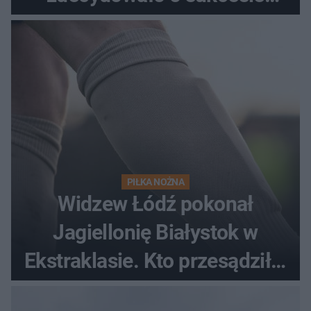
gości
PIŁKA NOŻNA
Widzew Łódź pokonał
Jagiellonię Białystok w
Ekstraklasie. Kto przesądził o
losach meczu?