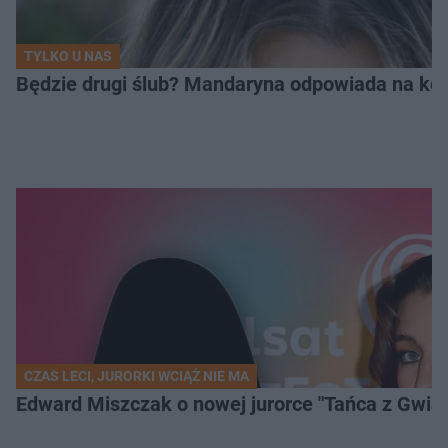
TYLKO U NAS
Będzie drugi ślub? Mandaryna odpowiada na ko
CZAS LECI, JURORKI WCIĄŻ NIE MA
Edward Miszczak o nowej jurorce "Tańca z Gwia