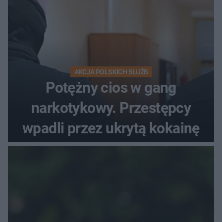
AKCJA POLSKICH SŁUŻB
Potężny cios w gang
narkotykowy. Przestępcy
wpadli przez ukrytą kokainę