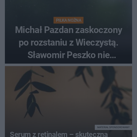
PIŁKA NOŻNA
Michał Pazdan zaskoczony
po rozstaniu z Wieczystą.
Sławomir Peszko nie
dotrzymał słowa?
MATERIAŁ SPONSOROWANY
Serum z retinalem – skuteczna