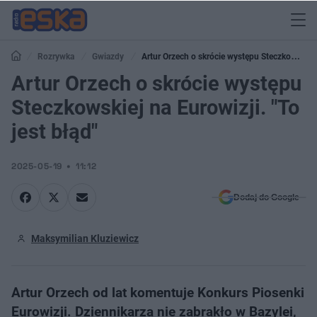
Rozrywka
Gwiazdy
Artur Orzech o skrócie występu Steczkowskiej
na Eurowizji. "To jest błąd"
Artur Orzech o skrócie występu
Steczkowskiej na Eurowizji. "To
jest błąd"
2025-05-19
11:12
Dodaj do Google
Maksymilian Kluziewicz
Artur Orzech od lat komentuje Konkurs Piosenki
Eurowizji. Dziennikarza nie zabrakło w Bazylei,