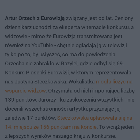
Artur Orzech z Eurowizją
związany jest od lat. Ceniony
dziennikarz uchodzi za eksperta w temacie konkursu, a
widzowie - mimo że Eurowizja transmitowana jest
również na YouTubie - chętnie oglądają ją w telewizji
tylko po to, by usłyszeć, co ma do powiedzenia.
Orzecha nie zabrakło w Bazylei, gdzie odbył się 69.
Konkurs Piosenki Eurowizji, w którym reprezentowała
nas Justyna Steczkowska. Wokalistka
mogła liczyć na
wsparcie widzów
. Otrzymała od nich imponującą liczbę
139 punktów. Jurorzy - ku zaskoczeniu wszystkich - nie
docenili wszechstronności artystki, przyznając jej
zaledwie 17 punktów.
Steczkowska uplasowała się na
14. miejscu ze 156 punktami na koncie
. To wciąż jeden
z lepszych wyników naszego kraju w konkursie.