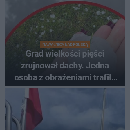
NAWAŁNICA NAD POLSKĄ
Grad wielkości pięści
zrujnował dachy. Jedna
osoba z obrażeniami trafiła
do szpitala