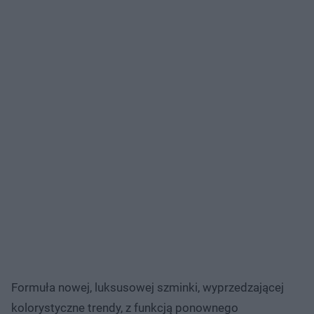
Formuła nowej, luksusowej szminki, wyprzedzającej
kolorystyczne trendy, z funkcją ponownego