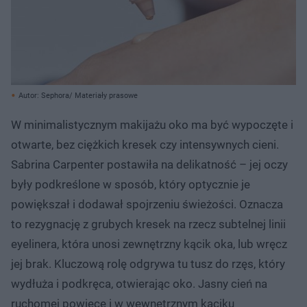
Autor: Sephora/ Materiały prasowe
W minimalistycznym makijażu oko ma być wypoczęte i
otwarte, bez ciężkich kresek czy intensywnych cieni.
Sabrina Carpenter postawiła na delikatność – jej oczy
były podkreślone w sposób, który optycznie je
powiększał i dodawał spojrzeniu świeżości. Oznacza
to rezygnację z grubych kresek na rzecz subtelnej linii
eyelinera, która unosi zewnętrzny kącik oka, lub wręcz
jej brak. Kluczową rolę odgrywa tu tusz do rzęs, który
wydłuża i podkręca, otwierając oko. Jasny cień na
ruchomej powiece i w wewnętrznym kąciku