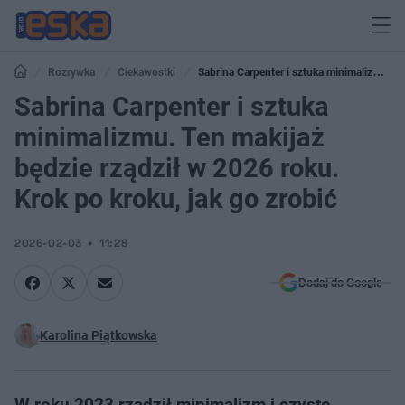
Rozrywka
Ciekawostki
Sabrina Carpenter i sztuka minimalizmu.
Ten makijaż będzie rządził w 2026 roku. Krok po kroku, jak go zrobić
Sabrina Carpenter i sztuka
minimalizmu. Ten makijaż
będzie rządził w 2026 roku.
Krok po kroku, jak go zrobić
2026-02-03
11:28
Dodaj do Google
Karolina Piątkowska
W roku 2023 rządził minimalizm i czyste