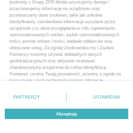
podmioty z Grupy ZPR Media uzyskujemy dostęp i
w traktor
przechowujemy informacje na urządzeniu oraz
przetwarzamy dane osobowe, takie jak unikalne
identyfikatory, standardowe informacje wysyłane przez
urządzenie czy dane przeglądania w celu zapewniania
spersonalizowanych reklam, wybór spersonalizowanych
treści, pomiar reklam i treści, badanie odbiorców oraz
ulepszanie usług. Za zgodą Użytkownika my i Zaufani
Partnerzy możemy używać dokładnych danych
geolokalizacyjnych oraz aktywnie skanować
charakterystykę urządzenia do celów identyfikacji.
Ponieważ cenimy Twoją prywatność, prosimy o zgodę na
korzystanie z tych technologii poprzez kliknięcie
DRAMAT NAD WODĄ
„Akceptuję”. Zgoda jest dobrowolna i zawsze możesz ją
47-latek utonął na żwirowni. Trwają
zmienić/wycofać klikając przycisk ustawień prywatności
PARTNERZY
USTAWIENIA
poszukiwania 30-latka
znajdujący się w lewym dolnym rogu strony
. Niektóre
rodzaje przetwarzania danych nie wymagają zgody
Akceptuję
użytkownika, ale masz prawo sprzeciwić się takiemu
10
przetwarzaniu. Preferencje będą miały zastosowanie tylko
na tej witrynie.