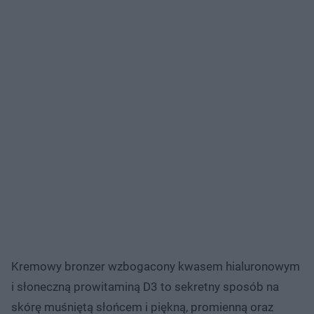
Kremowy bronzer wzbogacony kwasem hialuronowym
i słoneczną prowitaminą D3 to sekretny sposób na
skórę muśniętą słońcem i piękną, promienną oraz