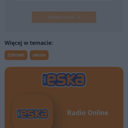
Następne pytanie
ZDROWIE
URODA
Radio Online