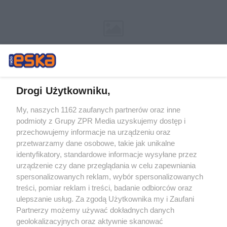
Drogi Użytkowniku,
My, naszych 1162 zaufanych partnerów oraz inne
Żaden utwór zamieszczony w serwisie nie może być powielany i
podmioty z Grupy ZPR Media uzyskujemy dostęp i
rozpowszechniany lub dalej rozpowszechniany w jakikolwiek sposób (w
przechowujemy informacje na urządzeniu oraz
tym także elektroniczny lub mechaniczny) na jakimkolwiek polu
eksploatacji w jakiejkolwiek formie, włącznie z umieszczaniem w
przetwarzamy dane osobowe, takie jak unikalne
Internecie bez pisemnej zgody właściciela praw. Jakiekolwiek użycie lub
identyfikatory, standardowe informacje wysyłane przez
wykorzystanie utworów w całości lub w części z naruszeniem prawa,
tzn. bez właściwej zgody, jest zabronione pod groźbą kary i może być
urządzenie czy dane przeglądania w celu zapewniania
ścigane prawnie.
spersonalizowanych reklam, wybór spersonalizowanych
treści, pomiar reklam i treści, badanie odbiorców oraz
ulepszanie usług. Za zgodą Użytkownika my i Zaufani
Partnerzy możemy używać dokładnych danych
geolokalizacyjnych oraz aktywnie skanować