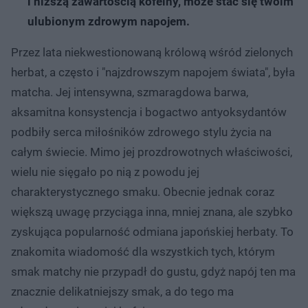
i niższą zawartością kofeiny, może stać się twoim
ulubionym zdrowym napojem.
Przez lata niekwestionowaną królową wśród zielonych
herbat, a często i "najzdrowszym napojem świata", była
matcha. Jej intensywna, szmaragdowa barwa,
aksamitna konsystencja i bogactwo antyoksydantów
podbiły serca miłośników zdrowego stylu życia na
całym świecie. Mimo jej prozdrowotnych właściwości,
wielu nie sięgało po nią z powodu jej
charakterystycznego smaku. Obecnie jednak coraz
większą uwagę przyciąga inna, mniej znana, ale szybko
zyskująca popularność odmiana japońskiej herbaty. To
znakomita wiadomość dla wszystkich tych, którym
smak matchy nie przypadł do gustu, gdyż napój ten ma
znacznie delikatniejszy smak, a do tego ma