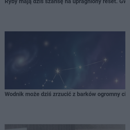
Ryby mają dziś szansę na upragniony reset. Gwi
Wodnik może dziś zrzucić z barków ogromny cię