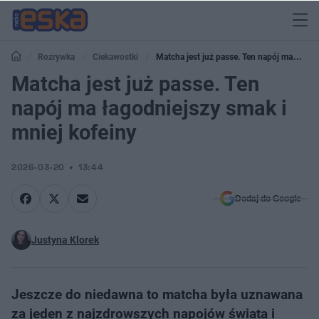
Rozrywka
Ciekawostki
Matcha jest już passe. Ten napój ma
łagodniejszy smak i mniej kofeiny
Matcha jest już passe. Ten
napój ma łagodniejszy smak i
mniej kofeiny
2026-03-20
13:44
Dodaj do Google
Justyna Klorek
Jeszcze do niedawna to matcha była uznawana
za jeden z najzdrowszych napojów świata i