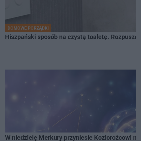
DOMOWE PORZĄDKI
Hiszpański sposób na czystą toaletę. Rozpuszcz
W niedzielę Merkury przyniesie Koziorożcowi mag