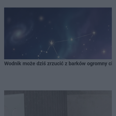
Wodnik może dziś zrzucić z barków ogromny cię