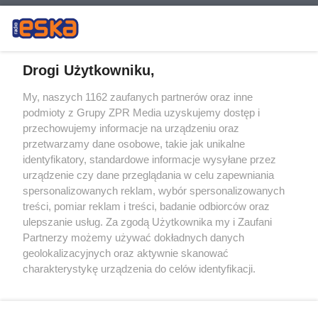
Drogi Użytkowniku,
My, naszych 1162 zaufanych partnerów oraz inne
Żaden utwór zamieszczony w serwisie nie może być powielany i
podmioty z Grupy ZPR Media uzyskujemy dostęp i
rozpowszechniany lub dalej rozpowszechniany w jakikolwiek sposób (w
przechowujemy informacje na urządzeniu oraz
tym także elektroniczny lub mechaniczny) na jakimkolwiek polu
eksploatacji w jakiejkolwiek formie, włącznie z umieszczaniem w
przetwarzamy dane osobowe, takie jak unikalne
Internecie bez pisemnej zgody właściciela praw. Jakiekolwiek użycie lub
identyfikatory, standardowe informacje wysyłane przez
wykorzystanie utworów w całości lub w części z naruszeniem prawa,
tzn. bez właściwej zgody, jest zabronione pod groźbą kary i może być
urządzenie czy dane przeglądania w celu zapewniania
ścigane prawnie.
spersonalizowanych reklam, wybór spersonalizowanych
treści, pomiar reklam i treści, badanie odbiorców oraz
ulepszanie usług. Za zgodą Użytkownika my i Zaufani
Partnerzy możemy używać dokładnych danych
geolokalizacyjnych oraz aktywnie skanować
charakterystykę urządzenia do celów identyfikacji.
Ponieważ cenimy Twoją prywatność, prosimy o zgodę na
O nas
korzystanie z tych technologii poprzez kliknięcie
Informacje prawne
„Akceptuję”. Zgoda jest dobrowolna i zawsze możesz ją