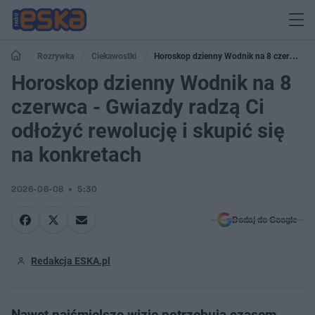
Rozrywka
Ciekawostki
Horoskop dzienny Wodnik na 8 czerwca -
Gwiazdy radzą Ci odłożyć rewolucję i skupić się na konkretach
Horoskop dzienny Wodnik na 8
czerwca - Gwiazdy radzą Ci
odłożyć rewolucję i skupić się
na konkretach
2026-06-08
5:30
Dodaj do Google
Redakcja ESKA.pl
Nawet najśmielsze wizje potrzebują czasem