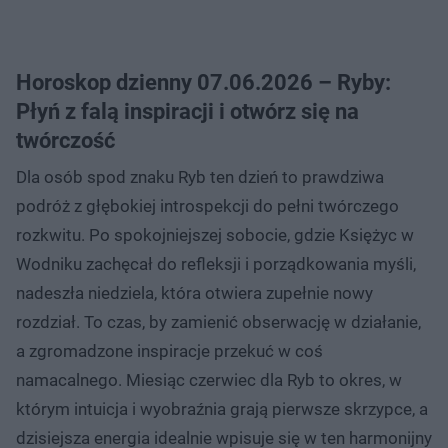
Horoskop dzienny 07.06.2026 – Ryby:
Płyń z falą inspiracji i otwórz się na
twórczość
Dla osób spod znaku Ryb ten dzień to prawdziwa
podróż z głębokiej introspekcji do pełni twórczego
rozkwitu. Po spokojniejszej sobocie, gdzie Księżyc w
Wodniku zachęcał do refleksji i porządkowania myśli,
nadeszła niedziela, która otwiera zupełnie nowy
rozdział. To czas, by zamienić obserwację w działanie,
a zgromadzone inspiracje przekuć w coś
namacalnego. Miesiąc czerwiec dla Ryb to okres, w
którym intuicja i wyobraźnia grają pierwsze skrzypce, a
dzisiejsza energia idealnie wpisuje się w ten harmonijny