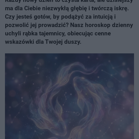
ma dla Ciebie niezwykłą głębię i twórczą iskrę.
Czy jesteś gotów, by podążyć za intuicją i
pozwolić jej prowadzić? Nasz horoskop dzienny
uchyli rąbka tajemnicy, obiecując cenne
wskazówki dla Twojej duszy.