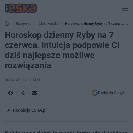
Rozrywka
Ciekawostki
Horoskop dzienny Ryby na 7 czerwca.
Intuicja podpowie Ci dziś najlepsze możliwe rozwiązania
Horoskop dzienny Ryby na 7
czerwca. Intuicja podpowie Ci
dziś najlepsze możliwe
rozwiązania
2026-06-07
5:31
Dodaj do Google
Redakcja ESKA.pl
Każdy nowy dzień to czysta karta, ale dzisiejszy