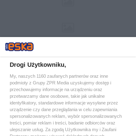
Drogi Użytkowniku,
My, naszych 1160 zaufanych partnerów oraz inne
Żaden utwór zamieszczony w serwisie nie może być powielany i
podmioty z Grupy ZPR Media uzyskujemy dostęp i
rozpowszechniany lub dalej rozpowszechniany w jakikolwiek sposób (w
przechowujemy informacje na urządzeniu oraz
tym także elektroniczny lub mechaniczny) na jakimkolwiek polu
eksploatacji w jakiejkolwiek formie, włącznie z umieszczaniem w
przetwarzamy dane osobowe, takie jak unikalne
Internecie bez pisemnej zgody właściciela praw. Jakiekolwiek użycie lub
identyfikatory, standardowe informacje wysyłane przez
wykorzystanie utworów w całości lub w części z naruszeniem prawa,
tzn. bez właściwej zgody, jest zabronione pod groźbą kary i może być
urządzenie czy dane przeglądania w celu zapewniania
ścigane prawnie.
spersonalizowanych reklam, wybór spersonalizowanych
treści, pomiar reklam i treści, badanie odbiorców oraz
ulepszanie usług. Za zgodą Użytkownika my i Zaufani