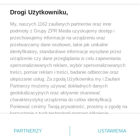
Drogi Użytkowniku,
My, naszych 1162 zaufanych partnerów oraz inne
Żaden utwór zamieszczony w serwisie nie może być powielany i
podmioty z Grupy ZPR Media uzyskujemy dostęp i
rozpowszechniany lub dalej rozpowszechniany w jakikolwiek sposób (w
tym także elektroniczny lub mechaniczny) na jakimkolwiek polu
przechowujemy informacje na urządzeniu oraz
eksploatacji w jakiejkolwiek formie, włącznie z umieszczaniem w Internecie
przetwarzamy dane osobowe, takie jak unikalne
bez pisemnej zgody właściciela praw. Jakiekolwiek użycie lub
identyfikatory, standardowe informacje wysyłane przez
wykorzystanie utworów w całości lub w części z naruszeniem prawa, tzn.
bez właściwej zgody, jest zabronione pod groźbą kary i może być ścigane
urządzenie czy dane przeglądania w celu zapewniania
prawnie.
spersonalizowanych reklam, wybór spersonalizowanych
treści, pomiar reklam i treści, badanie odbiorców oraz
ulepszanie usług. Za zgodą Użytkownika my i Zaufani
Partnerzy możemy używać dokładnych danych
geolokalizacyjnych oraz aktywnie skanować
charakterystykę urządzenia do celów identyfikacji.
Ponieważ cenimy Twoją prywatność, prosimy o zgodę na
O nas
korzystanie z tych technologii poprzez kliknięcie
Informacje prawne
„Akceptuję”. Zgoda jest dobrowolna i zawsze możesz ją
zmienić/wycofać klikając przycisk ustawień prywatności
Nasze serwisy
PARTNERZY
USTAWIENIA
znajdujący się w lewym dolnym rogu strony
. Niektóre