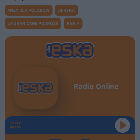
WIZY DLA POLAKÓW
AFRYKA
ZAGRANICZNE PODRÓŻE
KENIA
Radio Online
TERAZ
GRAMY