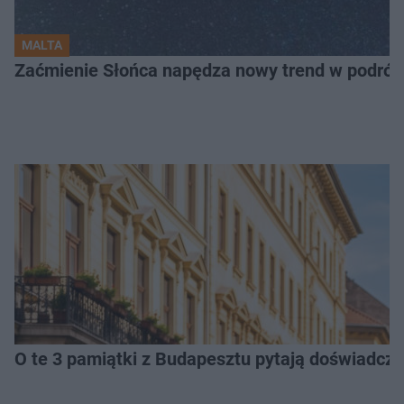
MALTA
Zaćmienie Słońca napędza nowy trend w podróża
O te 3 pamiątki z Budapesztu pytają doświadczen