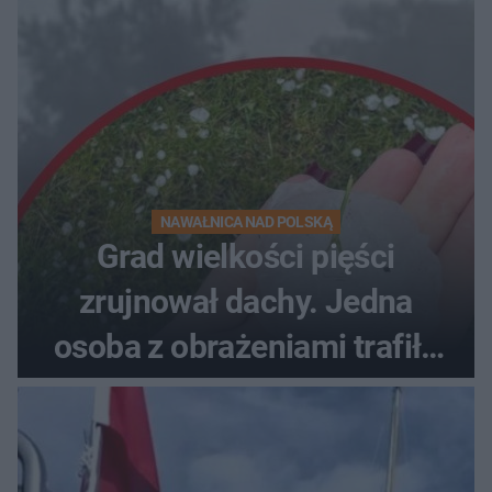
NAWAŁNICA NAD POLSKĄ
Grad wielkości pięści
zrujnował dachy. Jedna
osoba z obrażeniami trafiła
do szpitala