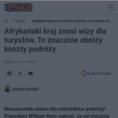
Podróże
Afrykański kraj znosi wizy dla turystów. To znacznie obniży
koszty podróży
Afrykański kraj znosi wizy dla
turystów. To znacznie obniży
koszty podróży
2023-12-21
14:21
Dodaj do Google
Joanna Dembek
Niesamowite wieści dla miłośników podróży!
Prezydent William Ruto ogłosił, że od stycznia