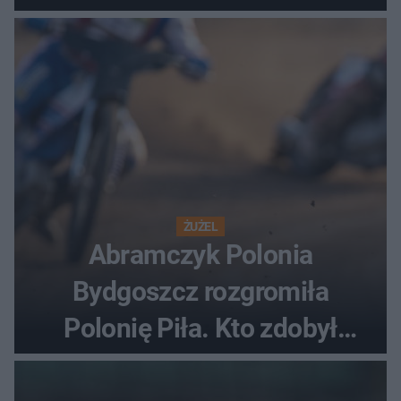
ostatnią porażkę?
ŻUŻEL
Abramczyk Polonia
Bydgoszcz rozgromiła
Polonię Piła. Kto zdobył
najwięcej punktów?