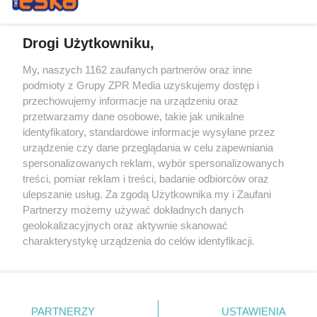
Drogi Użytkowniku,
My, naszych 1162 zaufanych partnerów oraz inne
Żaden utwór zamieszczony w serwisie nie może być powielany i
podmioty z Grupy ZPR Media uzyskujemy dostęp i
rozpowszechniany lub dalej rozpowszechniany w jakikolwiek sposób (w
przechowujemy informacje na urządzeniu oraz
tym także elektroniczny lub mechaniczny) na jakimkolwiek polu
eksploatacji w jakiejkolwiek formie, włącznie z umieszczaniem w
przetwarzamy dane osobowe, takie jak unikalne
Internecie bez pisemnej zgody właściciela praw. Jakiekolwiek użycie lub
identyfikatory, standardowe informacje wysyłane przez
wykorzystanie utworów w całości lub w części z naruszeniem prawa,
tzn. bez właściwej zgody, jest zabronione pod groźbą kary i może być
urządzenie czy dane przeglądania w celu zapewniania
ścigane prawnie.
spersonalizowanych reklam, wybór spersonalizowanych
treści, pomiar reklam i treści, badanie odbiorców oraz
ulepszanie usług. Za zgodą Użytkownika my i Zaufani
Partnerzy możemy używać dokładnych danych
geolokalizacyjnych oraz aktywnie skanować
charakterystykę urządzenia do celów identyfikacji.
Ponieważ cenimy Twoją prywatność, prosimy o zgodę na
O nas
korzystanie z tych technologii poprzez kliknięcie
Informacje prawne
„Akceptuję”. Zgoda jest dobrowolna i zawsze możesz ją
zmienić/wycofać klikając przycisk ustawień prywatności
PARTNERZY
USTAWIENIA
Nasze serwisy