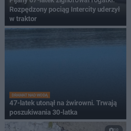
Pijany 67-latek zignorował rogatki.
Rozpędzony pociąg Intercity uderzył
w traktor
DRAMAT NAD WODĄ
47-latek utonął na żwirowni. Trwają
poszukiwania 30-latka
10