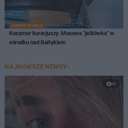
SANEPID W AKCJI
Koszmar kuracjuszy. Masowa "jelitówka" w
ośrodku nad Bałtykiem
NAJNOWSZE NEWSY:
62