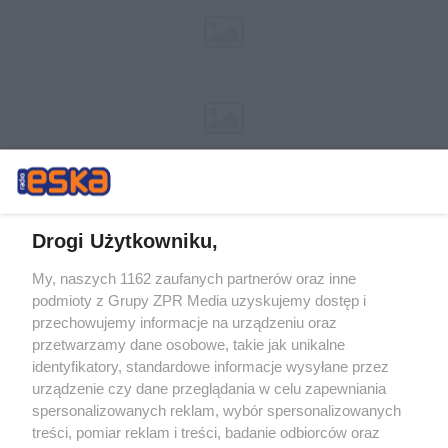
Drogi Użytkowniku,
My, naszych 1162 zaufanych partnerów oraz inne
Żaden utwór zamieszczony w serwisie nie może być powielany i
podmioty z Grupy ZPR Media uzyskujemy dostęp i
rozpowszechniany lub dalej rozpowszechniany w jakikolwiek sposób (w
przechowujemy informacje na urządzeniu oraz
tym także elektroniczny lub mechaniczny) na jakimkolwiek polu
eksploatacji w jakiejkolwiek formie, włącznie z umieszczaniem w
przetwarzamy dane osobowe, takie jak unikalne
Internecie bez pisemnej zgody właściciela praw. Jakiekolwiek użycie lub
identyfikatory, standardowe informacje wysyłane przez
wykorzystanie utworów w całości lub w części z naruszeniem prawa,
tzn. bez właściwej zgody, jest zabronione pod groźbą kary i może być
urządzenie czy dane przeglądania w celu zapewniania
ścigane prawnie.
spersonalizowanych reklam, wybór spersonalizowanych
treści, pomiar reklam i treści, badanie odbiorców oraz