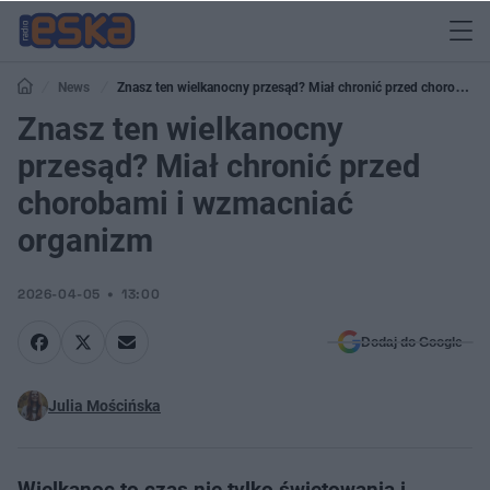
News
Znasz ten wielkanocny przesąd? Miał chronić przed chorobami
i wzmacniać organizm
Znasz ten wielkanocny
przesąd? Miał chronić przed
chorobami i wzmacniać
organizm
2026-04-05
13:00
Dodaj do Google
Julia Mościńska
Wielkanoc to czas nie tylko świętowania i