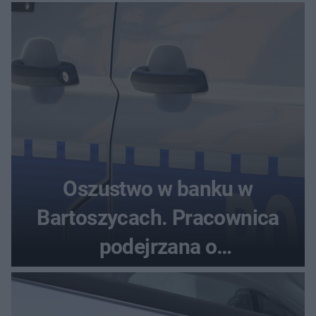
samochodu
Oszustwo w banku w
Bartoszycach. Pracownica
podejrzana o
przywłaszczenie 470 000 zł