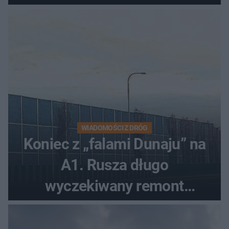
WIADOMOŚCI Z DRÓG
Koniec z „falami Dunaju” na
A1. Rusza długo
wyczekiwany remont
autostrady