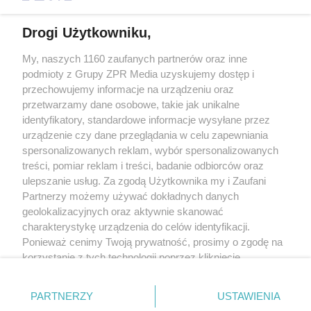
Drogi Użytkowniku,
My, naszych 1160 zaufanych partnerów oraz inne
Żaden utwór zamieszczony w serwisie nie może być powielany i
podmioty z Grupy ZPR Media uzyskujemy dostęp i
rozpowszechniany lub dalej rozpowszechniany w jakikolwiek sposób (w
tym także elektroniczny lub mechaniczny) na jakimkolwiek polu
przechowujemy informacje na urządzeniu oraz
eksploatacji w jakiejkolwiek formie, włącznie z umieszczaniem w Internecie
przetwarzamy dane osobowe, takie jak unikalne
bez pisemnej zgody właściciela praw. Jakiekolwiek użycie lub
wykorzystanie utworów w całości lub w części z naruszeniem prawa, tzn.
identyfikatory, standardowe informacje wysyłane przez
bez właściwej zgody, jest zabronione pod groźbą kary i może być ścigane
urządzenie czy dane przeglądania w celu zapewniania
prawnie.
spersonalizowanych reklam, wybór spersonalizowanych
treści, pomiar reklam i treści, badanie odbiorców oraz
ulepszanie usług. Za zgodą Użytkownika my i Zaufani
Partnerzy możemy używać dokładnych danych
geolokalizacyjnych oraz aktywnie skanować
charakterystykę urządzenia do celów identyfikacji.
O nas
Ponieważ cenimy Twoją prywatność, prosimy o zgodę na
korzystanie z tych technologii poprzez kliknięcie
Informacje prawne
„Akceptuję”. Zgoda jest dobrowolna i zawsze możesz ją
zmienić/wycofać klikając przycisk ustawień prywatności
Nasze serwisy
PARTNERZY
USTAWIENIA
znajdujący się w lewym dolnym rogu strony
. Niektóre