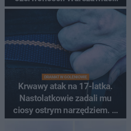
pytali, czy to Mad Max!
DRAMAT W GOLENIOWIE
Krwawy atak na 17-latka.
Nastolatkowie zadali mu
ciosy ostrym narzędziem. O
ich losach zdecyduje sąd