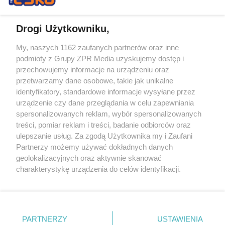
Drogi Użytkowniku,
My, naszych 1162 zaufanych partnerów oraz inne
Żaden utwór zamieszczony w serwisie nie może być powielany i
podmioty z Grupy ZPR Media uzyskujemy dostęp i
rozpowszechniany lub dalej rozpowszechniany w jakikolwiek sposób (w
przechowujemy informacje na urządzeniu oraz
tym także elektroniczny lub mechaniczny) na jakimkolwiek polu
eksploatacji w jakiejkolwiek formie, włącznie z umieszczaniem w
przetwarzamy dane osobowe, takie jak unikalne
Internecie bez pisemnej zgody właściciela praw. Jakiekolwiek użycie lub
identyfikatory, standardowe informacje wysyłane przez
wykorzystanie utworów w całości lub w części z naruszeniem prawa,
tzn. bez właściwej zgody, jest zabronione pod groźbą kary i może być
urządzenie czy dane przeglądania w celu zapewniania
ścigane prawnie.
spersonalizowanych reklam, wybór spersonalizowanych
treści, pomiar reklam i treści, badanie odbiorców oraz
ulepszanie usług. Za zgodą Użytkownika my i Zaufani
Partnerzy możemy używać dokładnych danych
geolokalizacyjnych oraz aktywnie skanować
charakterystykę urządzenia do celów identyfikacji.
Ponieważ cenimy Twoją prywatność, prosimy o zgodę na
O nas
korzystanie z tych technologii poprzez kliknięcie
Informacje prawne
„Akceptuję”. Zgoda jest dobrowolna i zawsze możesz ją
zmienić/wycofać klikając przycisk ustawień prywatności
PARTNERZY
USTAWIENIA
Nasze serwisy