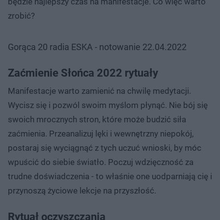
będzie najlepszy czas na manifestacje. Co więc warto
zrobić?
Gorąca 20 radia ESKA - notowanie 22.04.2022
Zaćmienie Słońca 2022 rytuały
Manifestacje warto zamienić na chwilę medytacji.
Wycisz się i pozwól swoim myślom płynąć. Nie bój się
swoich mrocznych stron, które może budzić siła
zaćmienia. Przeanalizuj lęki i wewnętrzny niepokój,
postaraj się wyciągnąć z tych uczuć wnioski, by móc
wpuścić do siebie światło. Poczuj wdzięczność za
trudne doświadczenia - to właśnie one uodparniają cię i
przynoszą życiowe lekcje na przyszłość.
Rytuał oczyszczania