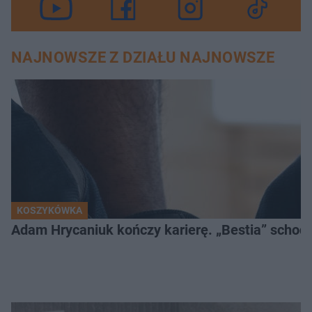
NAJNOWSZE Z DZIAŁU NAJNOWSZE
KOSZYKÓWKA
Adam Hrycaniuk kończy karierę. „Bestia” schodzi