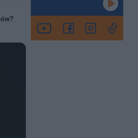
lmów?