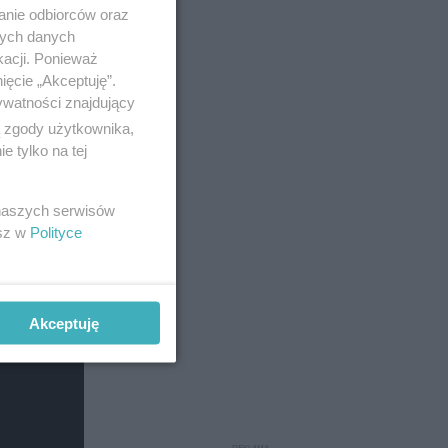
anie odbiorców oraz
nych danych
kacji. Ponieważ
ięcie „Akceptuję”.
ywatności znajdujący
ą zgody użytkownika,
 tylko na tej
 naszych serwisów
esz w
Polityce
uchając
się
Akceptuję