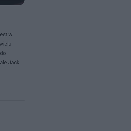
jest w
wielu
 do
nale Jack