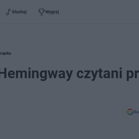
Słuchaj
Wygraj
Knapika
 Hemingway czytani p
Do