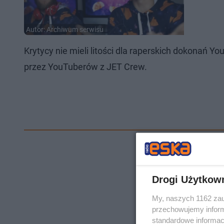
Autor: Archiwum serwisu
Krytycy nie mieli litości dla raperskich dokonań Yo
przez YouTuberów z JET Crew.
Drogi Użytkow
My, naszych 1162 zau
przechowujemy informa
standardowe informac