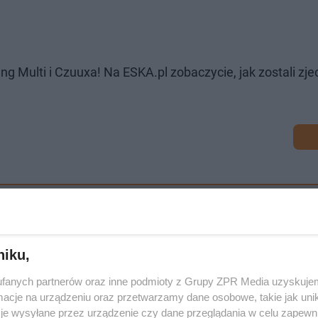
ung Multi i Czuuxa! Na ESKA.pl zobaczycie, jak zostali zje
niku,
fanych partnerów oraz inne podmioty z Grupy ZPR Media uzyskujem
cje na urządzeniu oraz przetwarzamy dane osobowe, takie jak unika
je wysyłane przez urządzenie czy dane przeglądania w celu zapewn