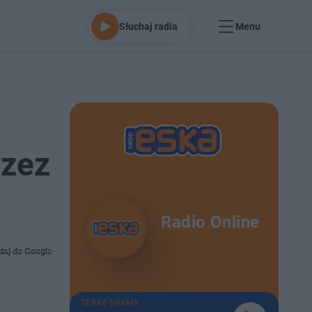
Słuchaj radia
Menu
rzez
Radio Online
daj do Google
TERAZ GRAMY