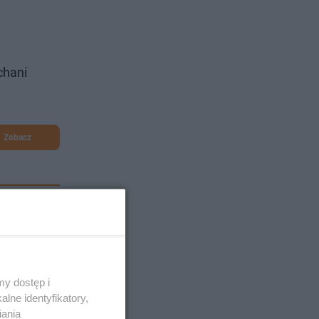
chani
Zobacz
y dostęp i
lne identyfikatory,
iania