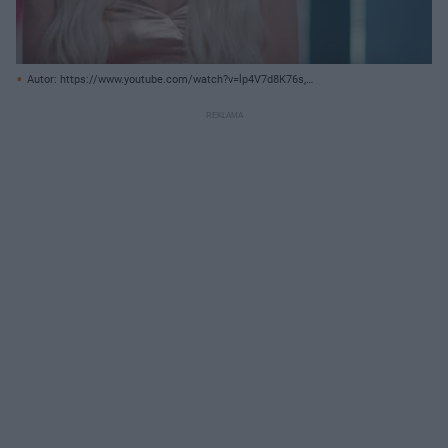
Autor: https://www.youtube.com/watch?v=lp4V7d8K76s,
https://www.youtube.com/watch?v=XIWjtgj5ync/ Archiwum prywatne