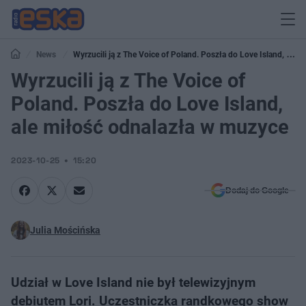
News
Wyrzucili ją z The Voice of Poland. Poszła do Love Island, ale
miłość odnalazła w muzyce
Wyrzucili ją z The Voice of
Poland. Poszła do Love Island,
ale miłość odnalazła w muzyce
2023-10-25
15:20
Dodaj do Google
Julia Mościńska
Udział w Love Island nie był telewizyjnym
debiutem Lori. Uczestniczka randkowego show