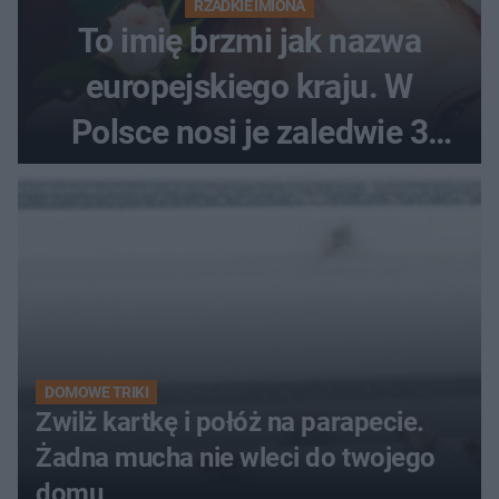
RZADKIE IMIONA
To imię brzmi jak nazwa
europejskiego kraju. W
Polsce nosi je zaledwie 3
kobiety
DOMOWE TRIKI
Zwilż kartkę i połóż na parapecie.
Żadna mucha nie wleci do twojego
domu