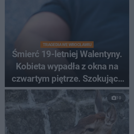
TRAGEDIA WE WROCŁAWIU
Śmierć 19-letniej Walentyny.
Kobieta wypadła z okna na
czwartym piętrze. Szokujące
nagranie trafiło do sieci
10