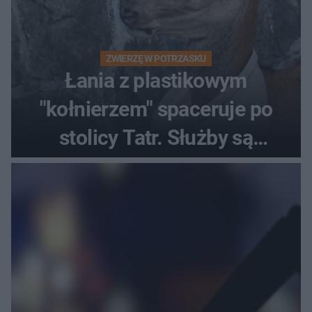
ZWIERZĘ W POTRZASKU
Łania z plastikowym
"kołnierzem" spaceruje po
stolicy Tatr. Służby są
bezradne