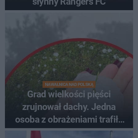
słynny Rangers FC
NAWAŁNICA NAD POLSKĄ
Grad wielkości pięści
zrujnował dachy. Jedna
osoba z obrażeniami trafiła
do szpitala