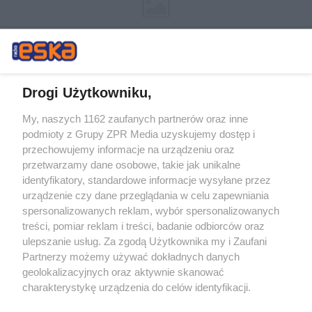
Drogi Użytkowniku,
My, naszych 1162 zaufanych partnerów oraz inne
Żaden utwór zamieszczony w serwisie nie może być powielany i
podmioty z Grupy ZPR Media uzyskujemy dostęp i
rozpowszechniany lub dalej rozpowszechniany w jakikolwiek sposób (w
tym także elektroniczny lub mechaniczny) na jakimkolwiek polu
przechowujemy informacje na urządzeniu oraz
eksploatacji w jakiejkolwiek formie, włącznie z umieszczaniem w
przetwarzamy dane osobowe, takie jak unikalne
Internecie bez pisemnej zgody właściciela praw. Jakiekolwiek użycie lub
identyfikatory, standardowe informacje wysyłane przez
wykorzystanie utworów w całości lub w części z naruszeniem prawa,
tzn. bez właściwej zgody, jest zabronione pod groźbą kary i może być
urządzenie czy dane przeglądania w celu zapewniania
ścigane prawnie.
spersonalizowanych reklam, wybór spersonalizowanych
treści, pomiar reklam i treści, badanie odbiorców oraz
ulepszanie usług. Za zgodą Użytkownika my i Zaufani
Partnerzy możemy używać dokładnych danych
geolokalizacyjnych oraz aktywnie skanować
charakterystykę urządzenia do celów identyfikacji.
Ponieważ cenimy Twoją prywatność, prosimy o zgodę na
O nas