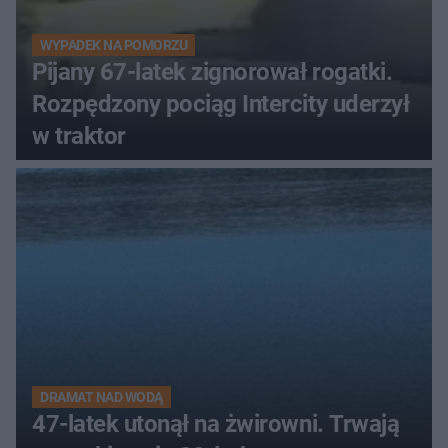
WYPADEK NA POMORZU
Pijany 67-latek zignorował rogatki.
Rozpędzony pociąg Intercity uderzył
w traktor
DRAMAT NAD WODĄ
47-latek utonął na żwirowni. Trwają