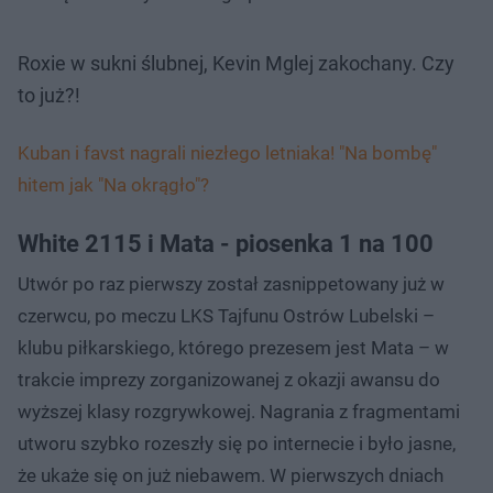
Roxie w sukni ślubnej, Kevin Mglej zakochany. Czy
to już?!
Kuban i favst nagrali niezłego letniaka! "Na bombę"
hitem jak "Na okrągło"?
White 2115 i Mata - piosenka 1 na 100
Utwór po raz pierwszy został zasnippetowany już w
czerwcu, po meczu LKS Tajfunu Ostrów Lubelski –
klubu piłkarskiego, którego prezesem jest Mata – w
trakcie imprezy zorganizowanej z okazji awansu do
wyższej klasy rozgrywkowej. Nagrania z fragmentami
utworu szybko rozeszły się po internecie i było jasne,
że ukaże się on już niebawem. W pierwszych dniach