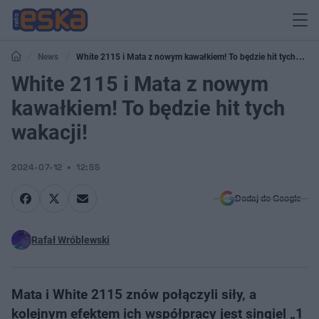
News
White 2115 i Mata z nowym kawałkiem! To będzie hit tych
wakacji!
White 2115 i Mata z nowym
kawałkiem! To będzie hit tych
wakacji!
2024-07-12
12:55
Dodaj do Google
Rafał Wróblewski
Mata i White 2115 znów połączyli siły, a
kolejnym efektem ich współpracy jest singiel „1