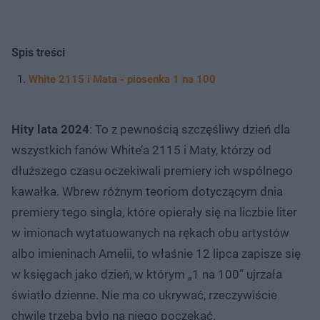
Spis treści
White 2115 i Mata - piosenka 1 na 100
Hity lata 2024
: To z pewnością szczęśliwy dzień dla
wszystkich fanów White’a 2115 i Maty, którzy od
dłuższego czasu oczekiwali premiery ich wspólnego
kawałka. Wbrew różnym teoriom dotyczącym dnia
premiery tego singla, które opierały się na liczbie liter
w imionach wytatuowanych na rękach obu artystów
albo imieninach Amelii, to właśnie 12 lipca zapisze się
w księgach jako dzień, w którym „1 na 100” ujrzała
światło dzienne. Nie ma co ukrywać, rzeczywiście
chwilę trzeba było na niego poczekać.