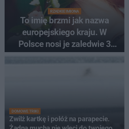
RZADKIE IMIONA
To imię brzmi jak nazwa
europejskiego kraju. W
Polsce nosi je zaledwie 3
kobiety
DOMOWE TRIKI
Zwilż kartkę i połóż na parapecie.
Żadna mucha nie wleci do twojego