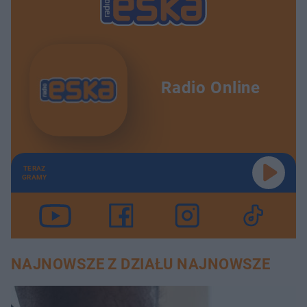
Radio Online
TERAZ
GRAMY
NAJNOWSZE Z DZIAŁU NAJNOWSZE