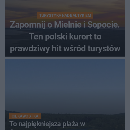
TURYSTYKA NAD BAŁTYKIEM
Zapomnij o Mielnie i Sopocie.
Ten polski kurort to
prawdziwy hit wśród turystów
CIEKAWOSTKA
To najpiękniejsza plaża w