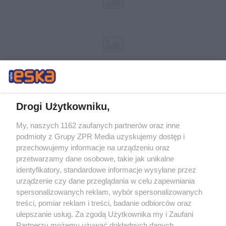
Drogi Użytkowniku,
My, naszych 1162 zaufanych partnerów oraz inne
Żaden utwór zamieszczony w serwisie nie może być powielany i
podmioty z Grupy ZPR Media uzyskujemy dostęp i
rozpowszechniany lub dalej rozpowszechniany w jakikolwiek sposób (w
przechowujemy informacje na urządzeniu oraz
tym także elektroniczny lub mechaniczny) na jakimkolwiek polu
eksploatacji w jakiejkolwiek formie, włącznie z umieszczaniem w
przetwarzamy dane osobowe, takie jak unikalne
Internecie bez pisemnej zgody właściciela praw. Jakiekolwiek użycie lub
identyfikatory, standardowe informacje wysyłane przez
wykorzystanie utworów w całości lub w części z naruszeniem prawa,
tzn. bez właściwej zgody, jest zabronione pod groźbą kary i może być
urządzenie czy dane przeglądania w celu zapewniania
ścigane prawnie.
spersonalizowanych reklam, wybór spersonalizowanych
treści, pomiar reklam i treści, badanie odbiorców oraz
ulepszanie usług. Za zgodą Użytkownika my i Zaufani
Partnerzy możemy używać dokładnych danych