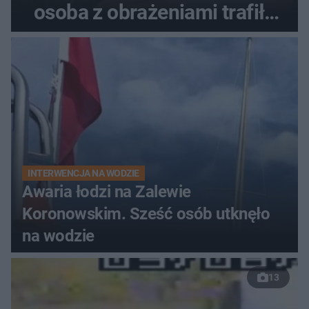
osoba z obrażeniami trafiła
do szpitala
INTERWENCJA NA WODZIE
Awaria łodzi na Zalewie
Koronowskim. Sześć osób utknęło
na wodzie
13