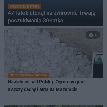
DRAMAT NAD WODĄ
47-latek utonął na żwirowni. Trwają
poszukiwania 30-latka
10
NIEBEZPIECZNA POGODA
Nawałnice nad Polską. Ogromny grad
niszczy dachy i auta na Mazurach!