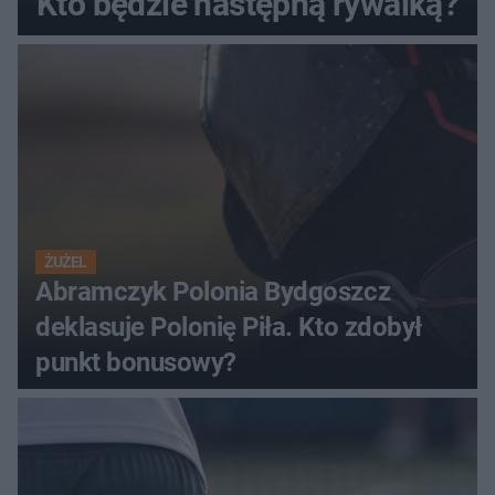
Kto będzie następną rywalką?
ŻUŻEL
Abramczyk Polonia Bydgoszcz
deklasuje Polonię Piła. Kto zdobył
punkt bonusowy?