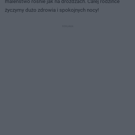
maleństwo rośnie jak na drożdżach. Całej rodzince
życzymy dużo zdrowia i spokojnych nocy!