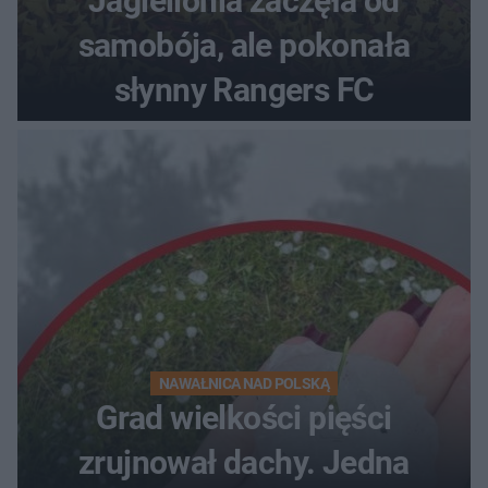
Jagiellonia zaczęła od
samobója, ale pokonała
słynny Rangers FC
NAWAŁNICA NAD POLSKĄ
Grad wielkości pięści
zrujnował dachy. Jedna