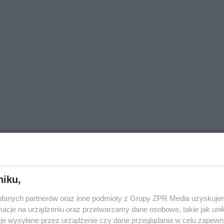
tarej edycji programu?
niku,
fanych partnerów oraz inne podmioty z Grupy ZPR Media uzyskujem
cje na urządzeniu oraz przetwarzamy dane osobowe, takie jak unika
je wysyłane przez urządzenie czy dane przeglądania w celu zapewn