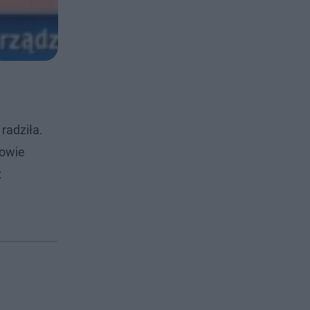
radziła.
zowie
: