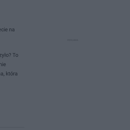
ecie na
zyło? To
nie
a, która