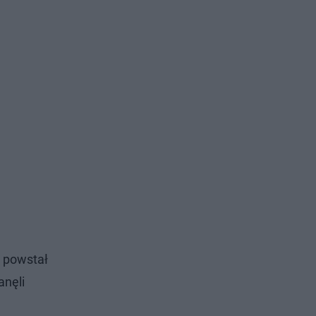
t powstał
anęli