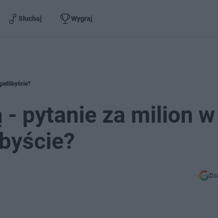
Słuchaj
Wygraj
gadlibyście?
- pytanie za milion w
ibyście?
Do