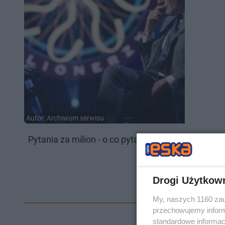
Autor: Archiwum serwisu
Pytania za milion - o co pytał Hubert Urbański w s
Drogi Użytkow
My, naszych 1160 zau
przechowujemy informa
standardowe informac