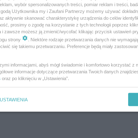
klam, wybór spersonalizowanych treści, pomiar reklam i treści, bad
 zgodą Użytkownika my i Zaufani Partnerzy możemy używać dokład
az aktywnie skanować charakterystykę urządzenia do celów identyfi
ść, prosimy o zgodę na korzystanie z tych technologii poprzez klikn
a i zawsze możesz ją zmienić/wycofać klikając przycisk ustawień pr
ogu strony
. Niektóre rodzaje przetwarzania danych nie wymagaj
iwić się takiemu przetwarzaniu. Preferencje będą miały zastosowanie
szymi informacjami, abyś mógł świadomie i komfortowo korzystać z
gółowe informacje dotyczące przetwarzania Twoich danych znajdzi
s
oraz po kliknięciu w „Ustawienia”.
 Aby ją przyrządzić, należy kupić samochód i pędzić nim 
USTAWIENIA