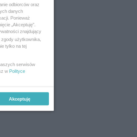
anie odbiorców oraz
nych danych
kacji. Ponieważ
ięcie „Akceptuję”.
ywatności znajdujący
ą zgody użytkownika,
 tylko na tej
 naszych serwisów
esz w
Polityce
póty, aż
Akceptuję