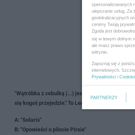
spersonalizowanych re
ulepszanie usług. Za
geolokalizacyjnych or
cenimy Twoją prywatno
Zgoda jest dobrowoln
się w lewym dolnym r
ale masz prawo sprzec
witrynie.
Zapoznaj się z poniż
internetowych. Szcze
Prywatności
i
Cookie
"Wątróbka z cebulką (...) jest zakąską doskonałą.
PARTNERZY
się kogoś przejedzie." To Lem i...
A: "Solaris"
B: "Opowieści o pilocie Pirxie"