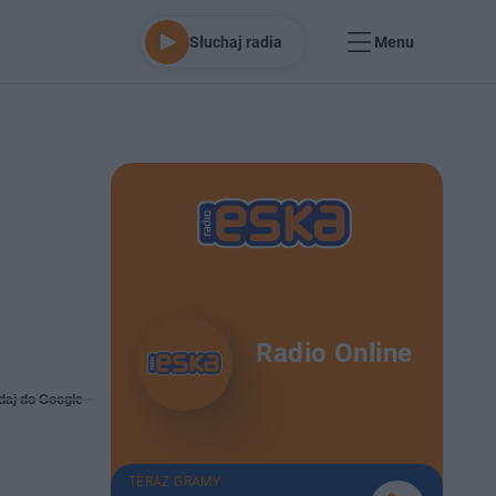
Słuchaj radia
Menu
Radio Online
daj do Google
TERAZ GRAMY