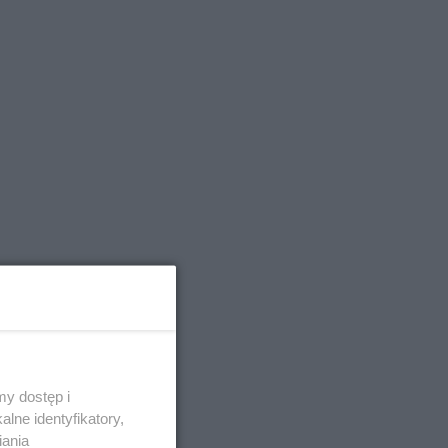
Zobacz
y dostęp i
lne identyfikatory,
iania