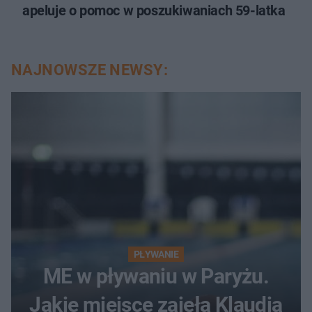
apeluje o pomoc w poszukiwaniach 59-latka
NAJNOWSZE NEWSY:
PŁYWANIE
ME w pływaniu w Paryżu.
Jakie miejsce zajęła Klaudia