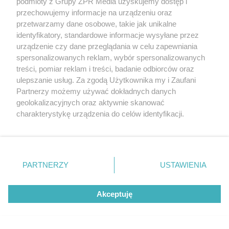
podmioty z Grupy ZPR Media uzyskujemy dostęp i
ZOBACZ WIĘCEJ
przechowujemy informacje na urządzeniu oraz
przetwarzamy dane osobowe, takie jak unikalne
identyfikatory, standardowe informacje wysyłane przez
urządzenie czy dane przeglądania w celu zapewniania
spersonalizowanych reklam, wybór spersonalizowanych
treści, pomiar reklam i treści, badanie odbiorców oraz
ulepszanie usług. Za zgodą Użytkownika my i Zaufani
Partnerzy możemy używać dokładnych danych
geolokalizacyjnych oraz aktywnie skanować
charakterystykę urządzenia do celów identyfikacji.
Ponieważ cenimy Twoją prywatność, prosimy o zgodę na
korzystanie z tych technologii poprzez kliknięcie
„Akceptuję”. Zgoda jest dobrowolna i zawsze możesz ją
zmienić/wycofać klikając przycisk ustawień prywatności
PARTNERZY
USTAWIENIA
znajdujący się w lewym dolnym rogu strony
. Niektóre
rodzaje przetwarzania danych nie wymagają zgody
Akceptuję
użytkownika, ale masz prawo sprzeciwić się takiemu
przetwarzaniu. Preferencje będą miały zastosowanie tylko
na tej witrynie.