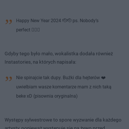
Happy New Year 2024 🫡🫡 ps. Nobody’s
perfect 👌🏽😂
Gdyby tego było mało, wokalistka dodała również
Instastories, na których napisała:
Nie spinajcie tak dupy. Buźki dla hejterów ❤️
uwielbiam wasze komentarze mam z nich taką
beke xD (pisownia oryginalna)
Występy sylwestrowe to spore wyzwanie dla każdego
artysty, ponieważ występuje się na żywo przed