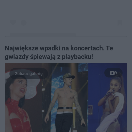
Największe wpadki na koncertach. Te
Post udostępniony przez VIKI GABOR (@vikigaborofficial)
gwiazdy śpiewają z playbacku!
9