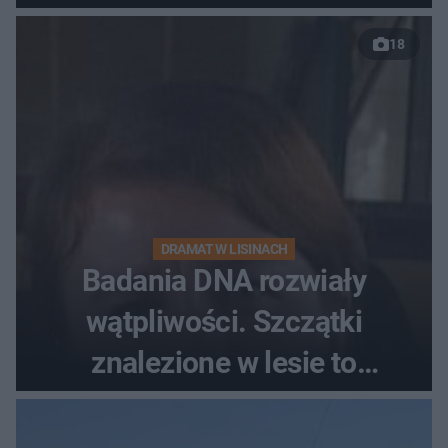
18
DRAMAT W LISINACH
Badania DNA rozwiały
wątpliwości. Szczątki
znalezione w lesie to
zaginiona Jowita Zielińska