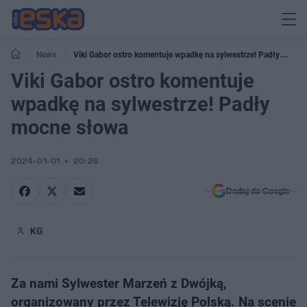
News
Viki Gabor ostro komentuje wpadkę na sylwestrze! Padły
mocne słowa
Viki Gabor ostro komentuje
wpadkę na sylwestrze! Padły
mocne słowa
2024-01-01
20:26
Dodaj do Google
KG
Za nami Sylwester Marzeń z Dwójką,
organizowany przez Telewizję Polską. Na scenie