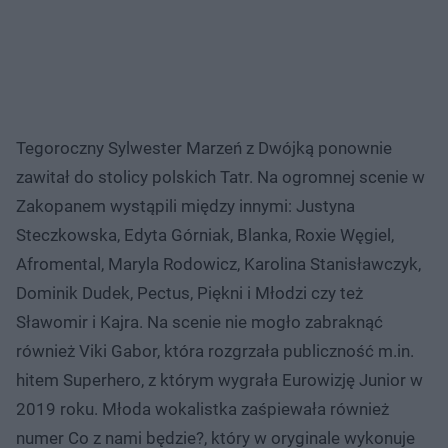
Tegoroczny Sylwester Marzeń z Dwójką ponownie
zawitał do stolicy polskich Tatr. Na ogromnej scenie w
Zakopanem wystąpili między innymi: Justyna
Steczkowska, Edyta Górniak, Blanka, Roxie Węgiel,
Afromental, Maryla Rodowicz, Karolina Stanisławczyk,
Dominik Dudek, Pectus, Piękni i Młodzi czy też
Sławomir i Kajra. Na scenie nie mogło zabraknąć
również Viki Gabor, która rozgrzała publiczność m.in.
hitem Superhero, z którym wygrała Eurowizję Junior w
2019 roku. Młoda wokalistka zaśpiewała również
numer Co z nami będzie?, który w oryginale wykonuje