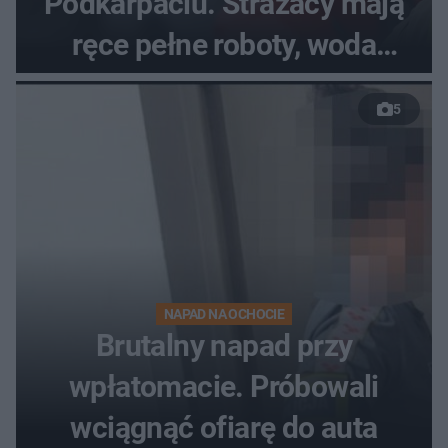
Podkarpaciu. Strażacy mają
ręce pełne roboty, woda
zalewa posesje i budynki
5
NAPAD NA OCHOCIE
Brutalny napad przy
wpłatomacie. Próbowali
wciągnąć ofiarę do auta