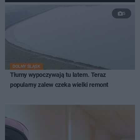
5
DOLNY ŚLĄSK
Tłumy wypoczywają tu latem. Teraz
popularny zalew czeka wielki remont