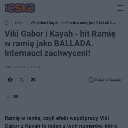
News
Viki Gabor i Kayah - hit Ramię w ramię jako BALLADA.
Internauci zachwyceni!
Viki Gabor i Kayah - hit Ramię
w ramię jako BALLADA.
Internauci zachwyceni!
2020-01-13
17:39
Dodaj do Google
MK
Ramię w ramię, czyli efekt współpracy Viki
Gabor z Kayah to jeden z tych numerów, które