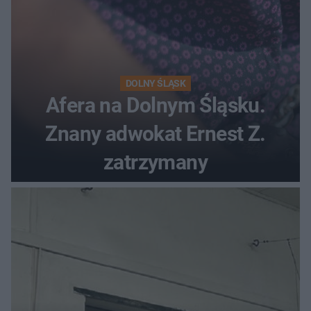
DOLNY ŚLĄSK
Afera na Dolnym Śląsku.
Znany adwokat Ernest Z.
zatrzymany