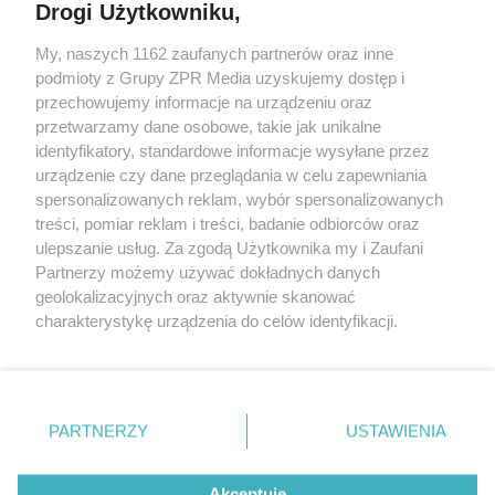
Drogi Użytkowniku,
My, naszych 1162 zaufanych partnerów oraz inne
Żaden utwór zamieszczony w serwisie nie może być powielany i
podmioty z Grupy ZPR Media uzyskujemy dostęp i
rozpowszechniany lub dalej rozpowszechniany w jakikolwiek sposób (w
przechowujemy informacje na urządzeniu oraz
tym także elektroniczny lub mechaniczny) na jakimkolwiek polu
eksploatacji w jakiejkolwiek formie, włącznie z umieszczaniem w
przetwarzamy dane osobowe, takie jak unikalne
Internecie bez pisemnej zgody właściciela praw. Jakiekolwiek użycie lub
identyfikatory, standardowe informacje wysyłane przez
wykorzystanie utworów w całości lub w części z naruszeniem prawa,
tzn. bez właściwej zgody, jest zabronione pod groźbą kary i może być
urządzenie czy dane przeglądania w celu zapewniania
ścigane prawnie.
spersonalizowanych reklam, wybór spersonalizowanych
treści, pomiar reklam i treści, badanie odbiorców oraz
ulepszanie usług. Za zgodą Użytkownika my i Zaufani
Partnerzy możemy używać dokładnych danych
geolokalizacyjnych oraz aktywnie skanować
charakterystykę urządzenia do celów identyfikacji.
Ponieważ cenimy Twoją prywatność, prosimy o zgodę na
O nas
korzystanie z tych technologii poprzez kliknięcie
Informacje prawne
„Akceptuję”. Zgoda jest dobrowolna i zawsze możesz ją
zmienić/wycofać klikając przycisk ustawień prywatności
PARTNERZY
USTAWIENIA
Nasze serwisy
znajdujący się w lewym dolnym rogu strony
. Niektóre
rodzaje przetwarzania danych nie wymagają zgody
© 2026 Grupa ZPR Media
Akceptuję
użytkownika, ale masz prawo sprzeciwić się takiemu