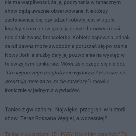
nie ma wątpliwości, że jej poczynania w tanecznym
show będą uważnie obserwowane. Niektórzy
zastanawiają się, czy udział kobiety jest w ogóle
legalny, skoro obowiązuje ją areszt domowy i musi
nosić tak zwaną bransoletkę. Kobieta zapewnia jednak,
że od dawna może swobodnie poruszać się po stanie
Nowy Jork, a służby dały jej pozwolenie na występ w
telewizyjnym konkursie. Mówi, że niczego się nie boi.
"Co najgorszego mogłoby się wydarzyć? Przecież nie
aresztują mnie za to, że źle zatańczę"
- mówiła
ironicznie w jednym z wywiadów.
Taniec z gwiazdami. Najwięksi przegrani w historii
show. Teraz Roksana Węgiel, a wcześniej?
Taniec z gwiazdami 15 - PARY. Kto z kim zatańczy? To