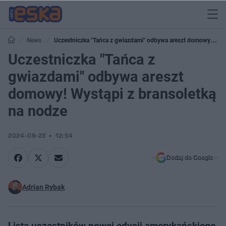
News
Uczestniczka "Tańca z gwiazdami" odbywa areszt domowy!
Wystąpi z bransoletką na nodze
Uczestniczka "Tańca z
gwiazdami" odbywa areszt
domowy! Wystąpi z bransoletką
na nodze
2024-09-23
12:54
Dodaj do Google
Adrian Rybak
Lista uczestników nowej edycji amerykańskiego