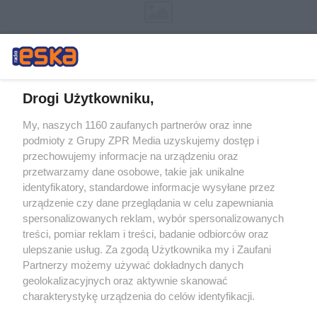
Drogi Użytkowniku,
My, naszych 1160 zaufanych partnerów oraz inne
Żaden utwór zamieszczony w serwisie nie może być powielany i
podmioty z Grupy ZPR Media uzyskujemy dostęp i
rozpowszechniany lub dalej rozpowszechniany w jakikolwiek sposób (w
tym także elektroniczny lub mechaniczny) na jakimkolwiek polu
przechowujemy informacje na urządzeniu oraz
eksploatacji w jakiejkolwiek formie, włącznie z umieszczaniem w
przetwarzamy dane osobowe, takie jak unikalne
Internecie bez pisemnej zgody właściciela praw. Jakiekolwiek użycie lub
identyfikatory, standardowe informacje wysyłane przez
wykorzystanie utworów w całości lub w części z naruszeniem prawa,
tzn. bez właściwej zgody, jest zabronione pod groźbą kary i może być
urządzenie czy dane przeglądania w celu zapewniania
ścigane prawnie.
spersonalizowanych reklam, wybór spersonalizowanych
treści, pomiar reklam i treści, badanie odbiorców oraz
ulepszanie usług. Za zgodą Użytkownika my i Zaufani
Partnerzy możemy używać dokładnych danych
geolokalizacyjnych oraz aktywnie skanować
charakterystykę urządzenia do celów identyfikacji.
Ponieważ cenimy Twoją prywatność, prosimy o zgodę na
O nas