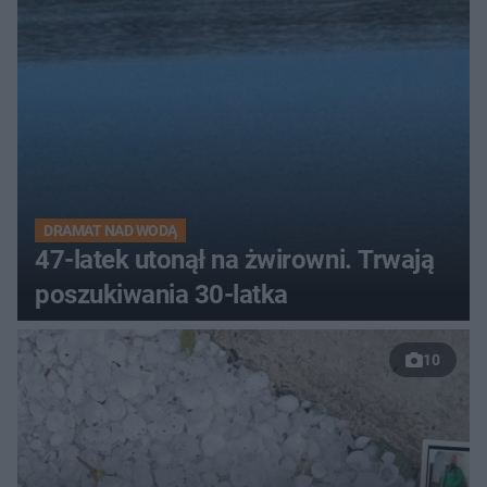
DRAMAT NAD WODĄ
47-latek utonął na żwirowni. Trwają
poszukiwania 30-latka
10