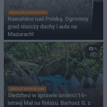
NIEBEZPIECZNA POGODA
Nawałnice nad Polską. Ogromny
grad niszczy dachy i auta na
Mazurach!
19
ZABÓJSTWO W MŁAWIE
Śledztwo w sprawie śmierci 16-
letniej Mai na finiszu. Bartosz G. z