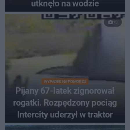
utknęło na wodzie
13
WYPADEK NA POMORZU
Pijany 67-latek zignorował
rogatki. Rozpędzony pociąg
Intercity uderzył w traktor