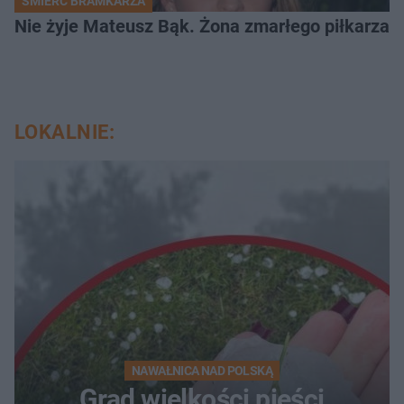
ŚMIERĆ BRAMKARZA
Nie żyje Mateusz Bąk. Żona zmarłego piłkarza z
LOKALNIE:
NAWAŁNICA NAD POLSKĄ
Grad wielkości pięści