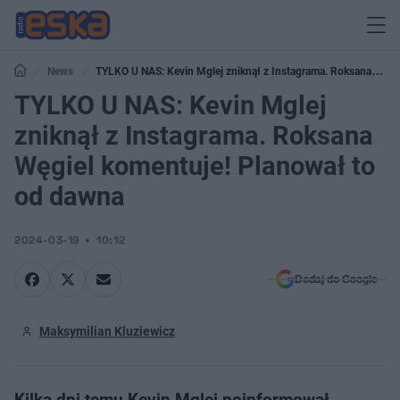
News
TYLKO U NAS: Kevin Mglej zniknął z Instagrama. Roksana
Węgiel komentuje! Planował to od dawna
TYLKO U NAS: Kevin Mglej
zniknął z Instagrama. Roksana
Węgiel komentuje! Planował to
od dawna
2024-03-19
10:12
Dodaj do Google
Maksymilian Kluziewicz
Kilka dni temu Kevin Mglej poinformował