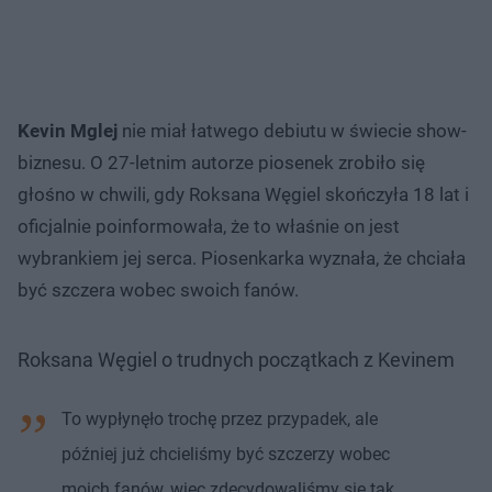
Kevin Mglej
nie miał łatwego debiutu w świecie show-
biznesu. O 27-letnim autorze piosenek zrobiło się
głośno w chwili, gdy Roksana Węgiel skończyła 18 lat i
oficjalnie poinformowała, że to właśnie on jest
wybrankiem jej serca. Piosenkarka wyznała, że chciała
być szczera wobec swoich fanów.
Roksana Węgiel o trudnych początkach z Kevinem
To wypłynęło trochę przez przypadek, ale
później już chcieliśmy być szczerzy wobec
moich fanów, więc zdecydowaliśmy się tak