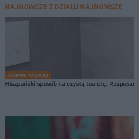
NAJNOWSZE Z DZIAŁU NAJNOWSZE
DOMOWE PORZĄDKI
Hiszpański sposób na czystą toaletę. Rozpuszcz