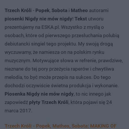
Trzech Króli
-
Popek
,
Sobota
i
Matheo
autorami
piosenki Nigdy nie mów nigdy
!
Tekst
utworu
prezentujemy na ESKA.pl. Wszystko z myślą o
osobach, które od pierwszego przesłuchania polubią
debiutancki singiel tego projektu. My swoją drogą
wyczuwamy, że namiesza on na polskim rynku
muzycznym. Motywujące słowa w refrenie, prawdziwe,
nieznane do tej pory przeżycia raperów i chwytliwa
melodia, to być może przepis na sukces. Do tego
dochodzi oczywiście świetna produkcja i wykonanie.
Piosenka Nigdy nie mów nigdy
, to nic innego jak
zapowiedź
płyty Trzech Króli
, która pojawi się 24
marca 2017.
Trzech Króli - Popek, Matheo, Sobota: MAKING OF