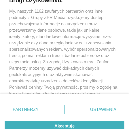
Drogi Użytkowniku,
My, naszych 1162 zaufanych partnerów oraz inne
Żaden utwór zamieszczony w serwisie nie może być powielany i
podmioty z Grupy ZPR Media uzyskujemy dostęp i
rozpowszechniany lub dalej rozpowszechniany w jakikolwiek sposób (w
tym także elektroniczny lub mechaniczny) na jakimkolwiek polu
przechowujemy informacje na urządzeniu oraz
eksploatacji w jakiejkolwiek formie, włącznie z umieszczaniem w Internecie
przetwarzamy dane osobowe, takie jak unikalne
bez pisemnej zgody właściciela praw. Jakiekolwiek użycie lub
wykorzystanie utworów w całości lub w części z naruszeniem prawa, tzn.
identyfikatory, standardowe informacje wysyłane przez
bez właściwej zgody, jest zabronione pod groźbą kary i może być ścigane
urządzenie czy dane przeglądania w celu zapewniania
prawnie.
spersonalizowanych reklam, wybór spersonalizowanych
treści, pomiar reklam i treści, badanie odbiorców oraz
ulepszanie usług. Za zgodą Użytkownika my i Zaufani
Partnerzy możemy używać dokładnych danych
geolokalizacyjnych oraz aktywnie skanować
charakterystykę urządzenia do celów identyfikacji.
O nas
Ponieważ cenimy Twoją prywatność, prosimy o zgodę na
korzystanie z tych technologii poprzez kliknięcie
Informacje prawne
„Akceptuję”. Zgoda jest dobrowolna i zawsze możesz ją
zmienić/wycofać klikając przycisk ustawień prywatności
Nasze serwisy
PARTNERZY
USTAWIENIA
znajdujący się w lewym dolnym rogu strony
. Niektóre
rodzaje przetwarzania danych nie wymagają zgody
© 2026 Grupa ZPR Media
Akceptuję
użytkownika, ale masz prawo sprzeciwić się takiemu