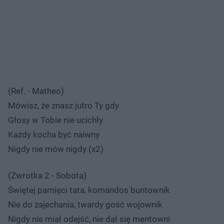
(Ref. - Matheo)
Mówisz, że znasz jutro Ty gdy
Głosy w Tobie nie ucichły
Każdy kocha być naiwny
Nigdy nie mów nigdy (x2)
(Zwrotka 2 - Sobota)
Świętej pamięci tata, komandos buntownik
Nie do zajechania, twardy gość wojownik
Nigdy nie miał odejść, nie dał się mentowni