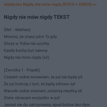
teledysku Nigdy nie mów nigdy [FOTO + VIDEO] >>
Nigdy nie mów nigdy TEKST
(Ref. - Matheo)
Mówisz, że znasz jutro Ty gdy
Głosy w Tobie nie ucichły
Każdy kocha być naiwny
Nigdy nie mów nigdy (x2)
(Zwrotka 1 - Popek)
Czasem sobie wmawiam, że już nie będę pił
Że już kończę z tym, że będę zdrowo żył
Warunki sobie stawiam, ostatnią resztką sił
Znów obracam wszystko w pył
Jesteś nie do zatrzymania, spod butów leci dym