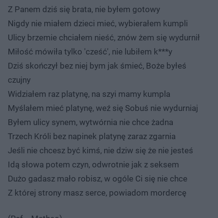
Z Panem dziś się brata, nie byłem gotowy
Nigdy nie miałem dzieci mieć, wybierałem kumpli
Ulicy brzemie chciałem nieść, znów żem się wydurnił
Miłość mówiła tylko 'cześć', nie lubiłem k***y
Dziś skończył bez niej bym jak śmieć, Boże byłeś
czujny
Widziałem raz platynę, na szyi mamy kumpla
Myślałem mieć platynę, weź się Sobuś nie wydurniaj
Byłem ulicy synem, wytwórnia nie chce żadna
Trzech Króli bez napinek platynę zaraz zgarnia
Jeśli nie chcesz być kimś, nie dziw się że nie jesteś
Idą słowa potem czyn, odwrotnie jak z seksem
Dużo gadasz mało robisz, w ogóle Ci się nie chce
Z której strony masz serce, powiadom mordercę