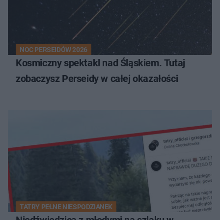
NOC PERSEIDÓW 2026
Kosmiczny spektakl nad Śląskiem. Tutaj
zobaczysz Perseidy w całej okazałości
TATRY PEŁNE NIESPODZIANEK
Niedźwiedzica z młodymi na szlaku w