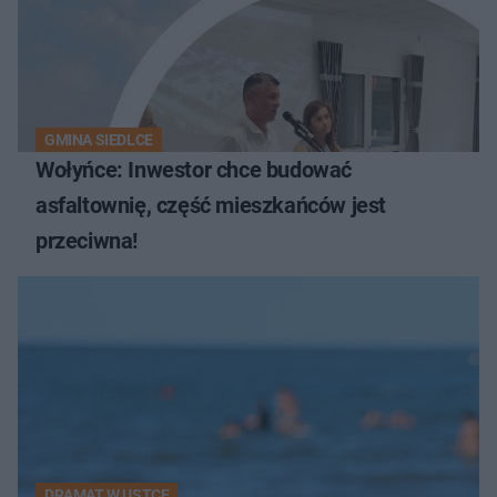
GMINA SIEDLCE
Wołyńce: Inwestor chce budować
asfaltownię, część mieszkańców jest
przeciwna!
DRAMAT W USTCE