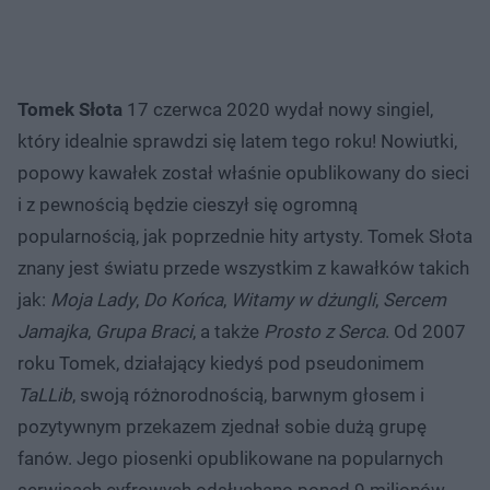
Tomek Słota
17 czerwca 2020 wydał nowy singiel,
który idealnie sprawdzi się latem tego roku! Nowiutki,
popowy kawałek został właśnie opublikowany do sieci
i z pewnością będzie cieszył się ogromną
popularnością, jak poprzednie hity artysty. Tomek Słota
znany jest światu przede wszystkim z kawałków takich
jak:
Moja Lady
,
Do Końca
,
Witamy w dżungli
,
Sercem
Jamajka
,
Grupa Braci
, a także
Prosto z Serca
. Od 2007
roku Tomek, działający kiedyś pod pseudonimem
TaLLib
, swoją różnorodnością, barwnym głosem i
pozytywnym przekazem zjednał sobie dużą grupę
fanów. Jego piosenki opublikowane na popularnych
serwisach cyfrowych odsłuchano ponad 9 milionów