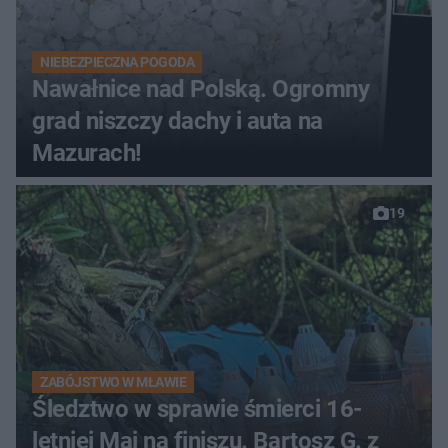
NIEBEZPIECZNA POGODA
Nawałnice nad Polską. Ogromny
grad niszczy dachy i auta na
Mazurach!
19
ZABÓJSTWO W MŁAWIE
Śledztwo w sprawie śmierci 16-
letniej Mai na finiszu. Bartosz G. z