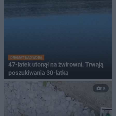
DRAMAT NAD WODĄ
47-latek utonął na żwirowni. Trwają
poszukiwania 30-latka
10