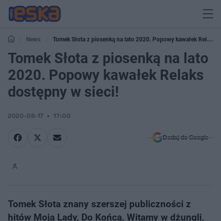
News
Tomek Słota z piosenką na lato 2020. Popowy kawałek Relaks
dostępny w sieci!
Tomek Słota z piosenką na lato
2020. Popowy kawałek Relaks
dostępny w sieci!
2020-06-17
17:00
Dodaj do Google
Tomek Słota znany szerszej publiczności z
hitów Moja Lady, Do Końca, Witamy w dżungli,