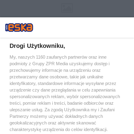
Drogi Użytkowniku,
My, naszych 1160 zaufanych partnerów oraz inne
Żaden utwór zamieszczony w serwisie nie może być powielany i
podmioty z Grupy ZPR Media uzyskujemy dostęp i
rozpowszechniany lub dalej rozpowszechniany w jakikolwiek sposób (w
tym także elektroniczny lub mechaniczny) na jakimkolwiek polu
przechowujemy informacje na urządzeniu oraz
eksploatacji w jakiejkolwiek formie, włącznie z umieszczaniem w Internecie
przetwarzamy dane osobowe, takie jak unikalne
bez pisemnej zgody właściciela praw. Jakiekolwiek użycie lub
wykorzystanie utworów w całości lub w części z naruszeniem prawa, tzn.
identyfikatory, standardowe informacje wysyłane przez
bez właściwej zgody, jest zabronione pod groźbą kary i może być ścigane
urządzenie czy dane przeglądania w celu zapewniania
prawnie.
spersonalizowanych reklam, wybór spersonalizowanych
treści, pomiar reklam i treści, badanie odbiorców oraz
ulepszanie usług. Za zgodą Użytkownika my i Zaufani
Partnerzy możemy używać dokładnych danych
geolokalizacyjnych oraz aktywnie skanować
charakterystykę urządzenia do celów identyfikacji.