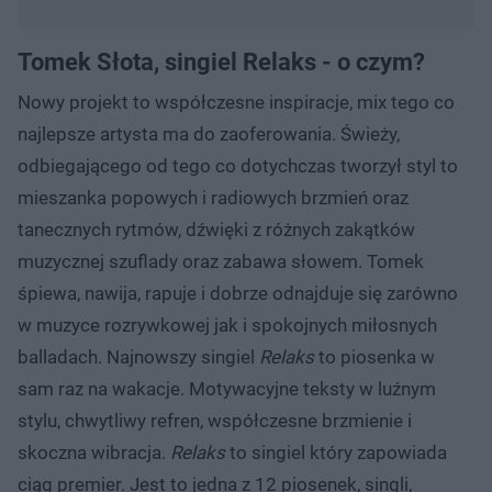
Tomek Słota, singiel Relaks - o czym?
Nowy projekt to współczesne inspiracje, mix tego co
najlepsze artysta ma do zaoferowania. Świeży,
odbiegającego od tego co dotychczas tworzył styl to
mieszanka popowych i radiowych brzmień oraz
tanecznych rytmów, dźwięki z różnych zakątków
muzycznej szuflady oraz zabawa słowem. Tomek
śpiewa, nawija, rapuje i dobrze odnajduje się zarówno
w muzyce rozrywkowej jak i spokojnych miłosnych
balladach. Najnowszy singiel
Relaks
to piosenka w
sam raz na wakacje. Motywacyjne teksty w luźnym
stylu, chwytliwy refren, współczesne brzmienie i
skoczna wibracja.
Relaks
to singiel który zapowiada
ciąg premier. Jest to jedna z 12 piosenek, singli,