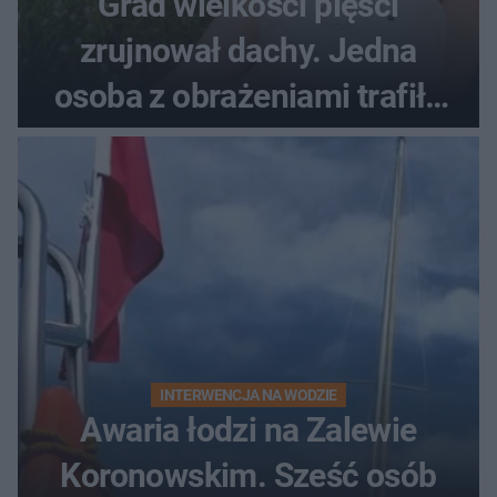
Grad wielkości pięści
zrujnował dachy. Jedna
osoba z obrażeniami trafiła
do szpitala
INTERWENCJA NA WODZIE
Awaria łodzi na Zalewie
Koronowskim. Sześć osób