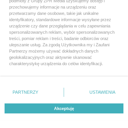
ZOBACZ WIĘCEJ
podmioty z Grupy ZPR Media uzyskujemy dostęp i
przechowujemy informacje na urządzeniu oraz
przetwarzamy dane osobowe, takie jak unikalne
identyfikatory, standardowe informacje wysyłane przez
urządzenie czy dane przeglądania w celu zapewniania
spersonalizowanych reklam, wybór spersonalizowanych
treści, pomiar reklam i treści, badanie odbiorców oraz
ulepszanie usług. Za zgodą Użytkownika my i Zaufani
Partnerzy możemy używać dokładnych danych
geolokalizacyjnych oraz aktywnie skanować
charakterystykę urządzenia do celów identyfikacji.
Ponieważ cenimy Twoją prywatność, prosimy o zgodę na
korzystanie z tych technologii poprzez kliknięcie
„Akceptuję”. Zgoda jest dobrowolna i zawsze możesz ją
zmienić/wycofać klikając przycisk ustawień prywatności
PARTNERZY
USTAWIENIA
znajdujący się w lewym dolnym rogu strony
. Niektóre
rodzaje przetwarzania danych nie wymagają zgody
Akceptuję
użytkownika, ale masz prawo sprzeciwić się takiemu
przetwarzaniu. Preferencje będą miały zastosowanie tylko
na tej witrynie.