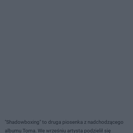
"Shadowboxing" to druga piosenka z nadchodzącego
albumu Toma. We wrześniu artysta podzielił się