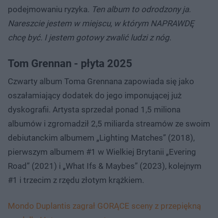
podejmowaniu ryzyka.
Ten album to odrodzony ja.
Nareszcie jestem w miejscu, w którym NAPRAWDĘ
chcę być. I jestem gotowy zwalić ludzi z nóg
.
Tom Grennan - płyta 2025
Czwarty album Toma Grennana zapowiada się jako
oszałamiający dodatek do jego imponującej już
dyskografii. Artysta sprzedał ponad 1,5 miliona
albumów i zgromadził 2,5 miliarda streamów ze swoim
debiutanckim albumem „Lighting Matches” (2018),
pierwszym albumem #1 w Wielkiej Brytanii „Evering
Road” (2021) i „What Ifs & Maybes” (2023), kolejnym
#1 i trzecim z rzędu złotym krążkiem.
Mondo Duplantis zagrał GORĄCE sceny z przepiękną