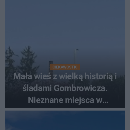
szczyt Gór Świętokrzyskich
CIEKAWOSTKI
Mała wieś z wielką historią i
śladami Gombrowicza.
Nieznane miejsca w
Świętokrzyskiem