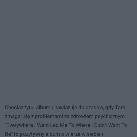
Chociaż tytuł albumu nawiązuje do czasów, gdy Tom
zmagał się z problemami ze zdrowiem psychicznym,
"Everywhere I Went Led Me To Where I Didn’t Want To
Be" to pozytywny album o wierze w siebie i