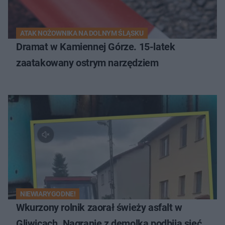
ATAK NOŻOWNIKA NA DOLNYM ŚLĄSKU
Dramat w Kamiennej Górze. 15-latek
zaatakowany ostrym narzędziem
NIEWIARYGODNE!
Wkurzony rolnik zaorał świeży asfalt w
Gliwicach. Nagranie z demolką podbija sieć