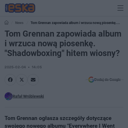
News
Tom Grennan zapowiada album i wrzuca nową piosenkę.
"Shadowboxing" hitem wiosny?
Tom Grennan zapowiada album
i wrzuca nową piosenkę.
"Shadowboxing" hitem wiosny?
2025-02-04
14:05
Dodaj do Google
Rafał Wróblewski
Tom Grennan ogłasza szczegóły dotyczące
swojego nowego albumu "Everywhere I Went