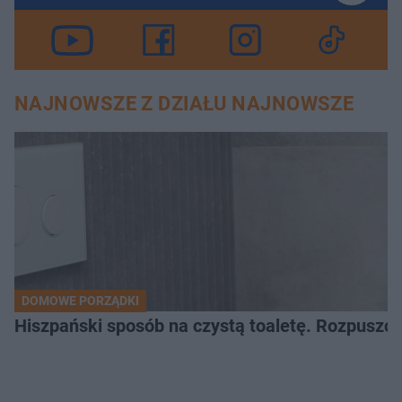
NAJNOWSZE Z DZIAŁU NAJNOWSZE
DOMOWE PORZĄDKI
Hiszpański sposób na czystą toaletę. Rozpuszcz