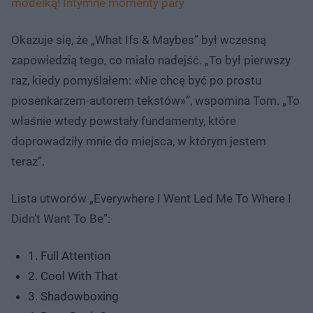
modelką! Intymne momenty pary
Okazuje się, że „What Ifs & Maybes” był wczesną
zapowiedzią tego, co miało nadejść. „To był pierwszy
raz, kiedy pomyślałem: «Nie chcę być po prostu
piosenkarzem-autorem tekstów»”, wspomina Tom. „To
właśnie wtedy powstały fundamenty, które
doprowadziły mnie do miejsca, w którym jestem
teraz”.
Lista utworów „Everywhere I Went Led Me To Where I
Didn’t Want To Be”:
1. Full Attention
2. Cool With That
3. Shadowboxing