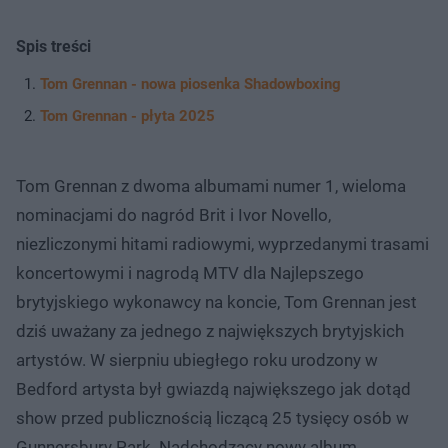
Spis treści
Tom Grennan - nowa piosenka Shadowboxing
Tom Grennan - płyta 2025
Tom Grennan z dwoma albumami numer 1, wieloma
nominacjami do nagród Brit i Ivor Novello,
niezliczonymi hitami radiowymi, wyprzedanymi trasami
koncertowymi i nagrodą MTV dla Najlepszego
brytyjskiego wykonawcy na koncie, Tom Grennan jest
dziś uważany za jednego z największych brytyjskich
artystów. W sierpniu ubiegłego roku urodzony w
Bedford artysta był gwiazdą największego jak dotąd
show przed publicznością liczącą 25 tysięcy osób w
Gunnersbury Park. Nadchodzący nowy album