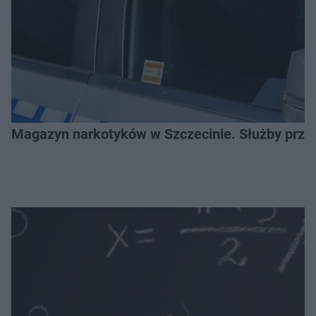
Magazyn narkotyków w Szczecinie. Służby prze