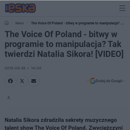
News
The Voice Of Poland - bitwy w programie to manipulacja? Tak
twierdzi Natalia Sikora! [VIDEO]
The Voice Of Poland - bitwy w
programie to manipulacja? Tak
twierdzi Natalia Sikora! [VIDEO]
2013-08-29
14:05
Dodaj do Google
Natalia Sikora zdradziła sekrety muzycznego
talent show The Voice Of Poland. Zwyciężczyni