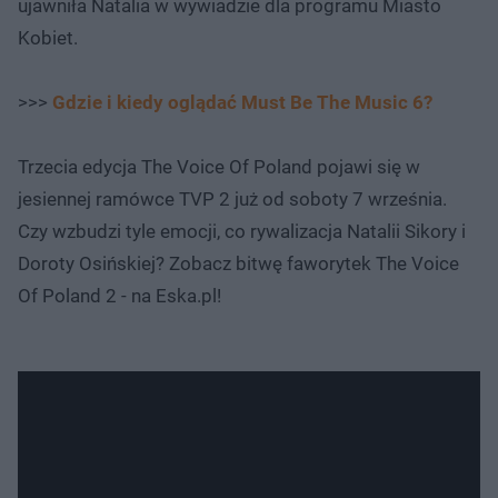
ujawniła Natalia w wywiadzie dla programu Miasto
Kobiet.
>>>
Gdzie i kiedy oglądać Must Be The Music 6?
Trzecia edycja The Voice Of Poland pojawi się w
jesiennej ramówce TVP 2 już od soboty 7 września.
Czy wzbudzi tyle emocji, co rywalizacja Natalii Sikory i
Doroty Osińskiej? Zobacz bitwę faworytek The Voice
Of Poland 2 - na Eska.pl!