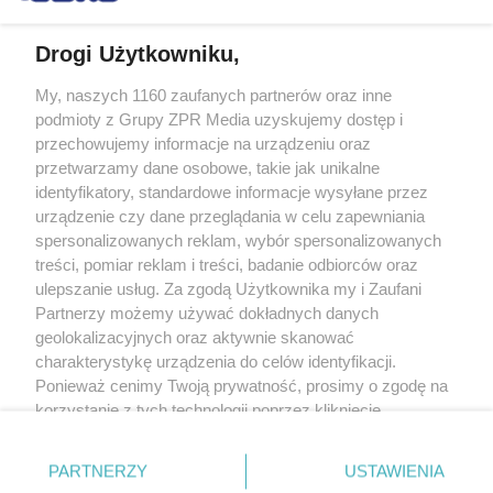
Drogi Użytkowniku,
My, naszych 1160 zaufanych partnerów oraz inne
Żaden utwór zamieszczony w serwisie nie może być powielany i
podmioty z Grupy ZPR Media uzyskujemy dostęp i
rozpowszechniany lub dalej rozpowszechniany w jakikolwiek sposób (w
tym także elektroniczny lub mechaniczny) na jakimkolwiek polu
przechowujemy informacje na urządzeniu oraz
eksploatacji w jakiejkolwiek formie, włącznie z umieszczaniem w Internecie
przetwarzamy dane osobowe, takie jak unikalne
bez pisemnej zgody właściciela praw. Jakiekolwiek użycie lub
wykorzystanie utworów w całości lub w części z naruszeniem prawa, tzn.
identyfikatory, standardowe informacje wysyłane przez
bez właściwej zgody, jest zabronione pod groźbą kary i może być ścigane
urządzenie czy dane przeglądania w celu zapewniania
prawnie.
spersonalizowanych reklam, wybór spersonalizowanych
treści, pomiar reklam i treści, badanie odbiorców oraz
ulepszanie usług. Za zgodą Użytkownika my i Zaufani
Partnerzy możemy używać dokładnych danych
geolokalizacyjnych oraz aktywnie skanować
charakterystykę urządzenia do celów identyfikacji.
Ponieważ cenimy Twoją prywatność, prosimy o zgodę na
O nas
korzystanie z tych technologii poprzez kliknięcie
Informacje prawne
„Akceptuję”. Zgoda jest dobrowolna i zawsze możesz ją
zmienić/wycofać klikając przycisk ustawień prywatności
Nasze serwisy
PARTNERZY
USTAWIENIA
znajdujący się w lewym dolnym rogu strony
. Niektóre