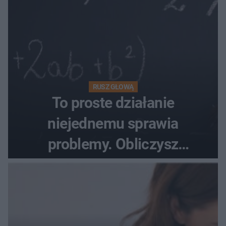
RUSZ GŁOWĄ
To proste działanie
niejednemu sprawia
problemy. Obliczysz
poprawnie, ile to jest
72+7×7−7×5=?