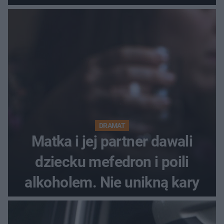
obwinianie. Dlaczego Peak
Festiwal nie odbędzie się?
DRAMAT
Matka i jej partner dawali
dziecku mefedron i poili
alkoholem. Nie unikną kary