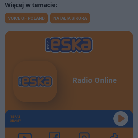
VOICE OF POLAND
NATALIA SIKORA
Radio Online
TERAZ
GRAMY