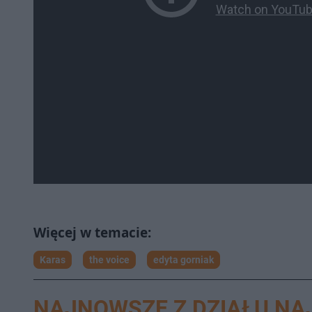
Karas
the voice
edyta gorniak
NAJNOWSZE Z DZIAŁU N