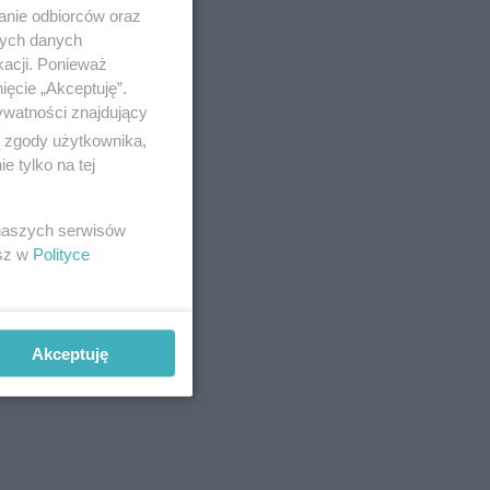
anie odbiorców oraz
nych danych
kacji. Ponieważ
ięcie „Akceptuję”.
ywatności znajdujący
ą zgody użytkownika,
 tylko na tej
 naszych serwisów
esz w
Polityce
je
cią do
iewali
Akceptuję
a zebrana