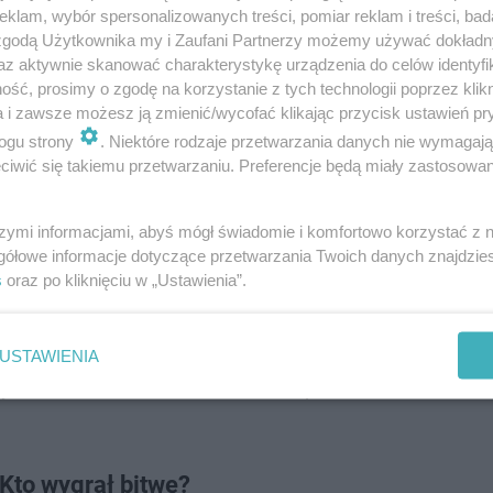
klam, wybór spersonalizowanych treści, pomiar reklam i treści, bad
 zgodą Użytkownika my i Zaufani Partnerzy możemy używać dokład
az aktywnie skanować charakterystykę urządzenia do celów identyfi
ść, prosimy o zgodę na korzystanie z tych technologii poprzez klikn
a i zawsze możesz ją zmienić/wycofać klikając przycisk ustawień pr
ogu strony
. Niektóre rodzaje przetwarzania danych nie wymagaj
iwić się takiemu przetwarzaniu. Preferencje będą miały zastosowanie
e Kids
szymi informacjami, abyś mógł świadomie i komfortowo korzystać z
gółowe informacje dotyczące przetwarzania Twoich danych znajdzi
s
oraz po kliknięciu w „Ustawienia”.
ka.W 1995 roku utwór śpiewała
Edyta Górniak
. Obie wers
nanie uzdolnionych dzieciaków z
The Voice Kids
z pewnoś
downe dziewczynki z dumą staneli na scenie programu. Śp
USTAWIENIA
tylko trenerów. Płakała niemal cała publiczność, nawet t
 Kto wygrał bitwę?