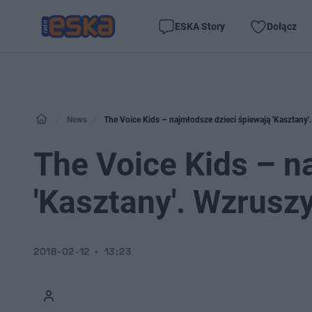
ESKA Story
Dołącz
News
The Voice Kids – najmłodsze dzieci śpiewają 'Kasztany'.
The Voice Kids – n
'Kasztany'. Wzruszy
2018-02-12
13:23