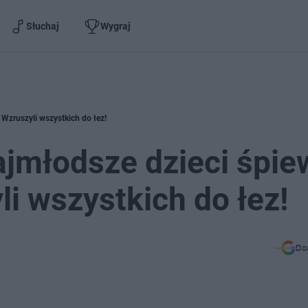
Słuchaj
Wygraj
 Wzruszyli wszystkich do łez!
ajmłodsze dzieci śpie
li wszystkich do łez!
Do