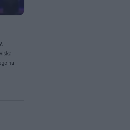
ać
wiska
ego na