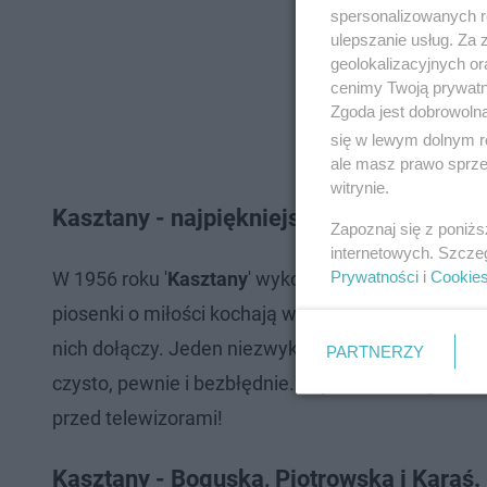
spersonalizowanych re
ulepszanie usług. Za
geolokalizacyjnych or
cenimy Twoją prywatno
Zgoda jest dobrowoln
się w lewym dolnym r
ale masz prawo sprzec
witrynie.
Kasztany - najpiękniejsza bitwa The Voic
Zapoznaj się z poniż
internetowych. Szcze
Prywatności
i
Cookie
W 1956 roku '
Kasztany
' wykonywała Natasza Zyls
piosenki o miłości kochają wszyscy Polacy. Wyko
nich dołączy. Jeden niezwykły chłopiec i dwie cu
PARTNERZY
czysto, pewnie i bezbłędnie. Szybko wzruszyli nie 
przed telewizorami!
Kasztany - Boguska, Piotrowska i Karaś.