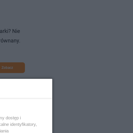
arki? Nie
yrównany.
Zobacz
y dostęp i
lne identyfikatory,
iania