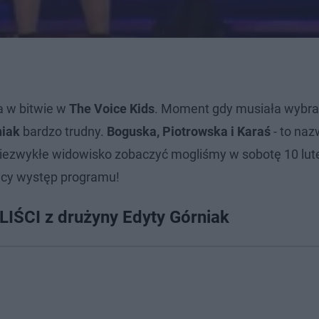
a w bitwie w
The Voice Kids
. Moment gdy musiała wybr
niak
bardzo trudny.
Boguska, Piotrowska i Karaś
- to naz
Niezwykłe widowisko zobaczyć mogliśmy w sobotę 10 lut
jący występ programu!
LIŚCI z drużyny Edyty Górniak