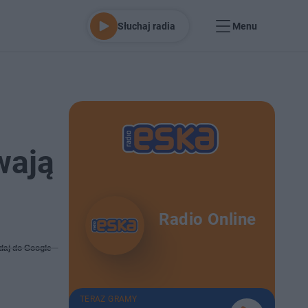
Słuchaj radia
Menu
wają
Radio Online
daj do Google
TERAZ GRAMY