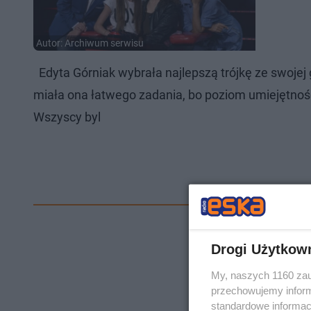
Autor: Archiwum serwisu
Edyta Górniak wybrała najlepszą trójkę ze swojej g
miała ona łatwego zadania, bo poziom umiejętności
Wszyscy byl
Drogi Użytkow
My, naszych 1160 zau
przechowujemy informa
standardowe informac