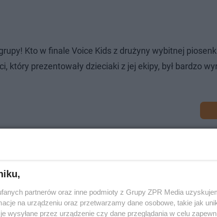
rupy! Kto w finale Voice Kids z drużyny wybitnej piosenk
, który prezentowały dzieciaki z jej ekipy, był bardzo w
niku,
fanych partnerów oraz inne podmioty z Grupy ZPR Media uzyskujem
cje na urządzeniu oraz przetwarzamy dane osobowe, takie jak unika
je wysyłane przez urządzenie czy dane przeglądania w celu zapewn