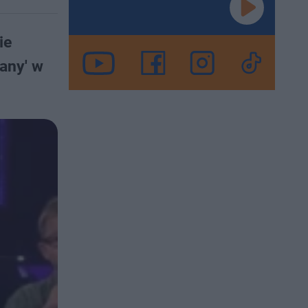
ie
any' w