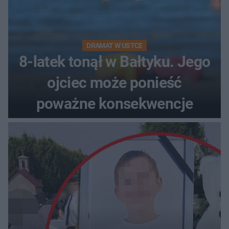
DRAMAT W USTCE
8-latek tonął w Bałtyku. Jego
ojciec może ponieść
poważne konsekwencje