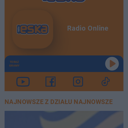
Radio Online
TERAZ
GRAMY
NAJNOWSZE Z DZIAŁU NAJNOWSZE