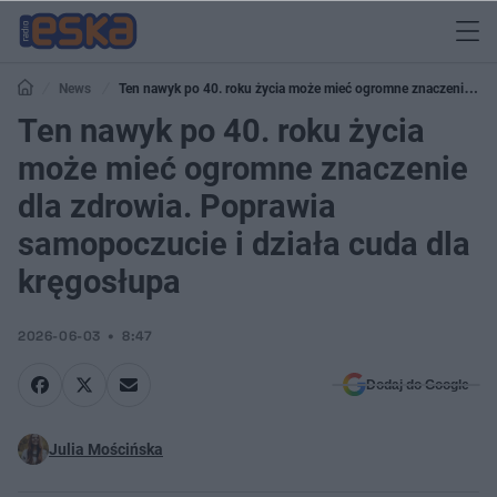
News
Ten nawyk po 40. roku życia może mieć ogromne znaczenie dla
zdrowia. Poprawia samopoczucie i działa cuda dla kręgosłupa
Ten nawyk po 40. roku życia
może mieć ogromne znaczenie
dla zdrowia. Poprawia
samopoczucie i działa cuda dla
kręgosłupa
2026-06-03
8:47
Dodaj do Google
Julia Mościńska