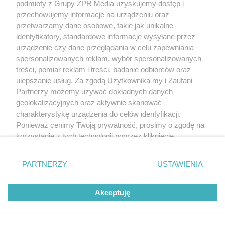
wyzwanie Polce
podmioty z Grupy ZPR Media uzyskujemy dostęp i
przechowujemy informacje na urządzeniu oraz
przetwarzamy dane osobowe, takie jak unikalne
identyfikatory, standardowe informacje wysyłane przez
urządzenie czy dane przeglądania w celu zapewniania
spersonalizowanych reklam, wybór spersonalizowanych
treści, pomiar reklam i treści, badanie odbiorców oraz
ulepszanie usług. Za zgodą Użytkownika my i Zaufani
Partnerzy możemy używać dokładnych danych
geolokalizacyjnych oraz aktywnie skanować
charakterystykę urządzenia do celów identyfikacji.
Ponieważ cenimy Twoją prywatność, prosimy o zgodę na
korzystanie z tych technologii poprzez kliknięcie
LEAGUES CUP
„Akceptuję”. Zgoda jest dobrowolna i zawsze możesz ją
Bramkarz Necaxy
zmienić/wycofać klikając przycisk ustawień prywatności
PARTNERZY
USTAWIENIA
znajdujący się w lewym dolnym rogu strony
. Niektóre
przechytrzył Roberta
rodzaje przetwarzania danych nie wymagają zgody
Lewandowskiego. W sieci
Akceptuję
użytkownika, ale masz prawo sprzeciwić się takiemu
przetwarzaniu. Preferencje będą miały zastosowanie tylko
krąży wideo z tego pojedynku
na tej witrynie.