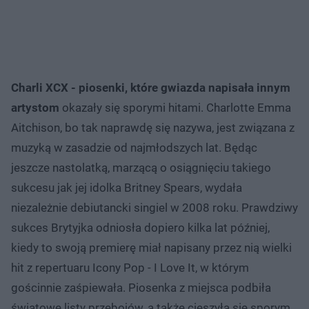
Charli XCX - piosenki, które gwiazda napisała innym
artystom
okazały się sporymi hitami. Charlotte Emma
Aitchison, bo tak naprawdę się nazywa, jest związana z
muzyką w zasadzie od najmłodszych lat. Będąc
jeszcze nastolatką, marzącą o osiągnięciu takiego
sukcesu jak jej idolka Britney Spears, wydała
niezależnie debiutancki singiel w 2008 roku. Prawdziwy
sukces Brytyjka odniosła dopiero kilka lat później,
kiedy to swoją premierę miał napisany przez nią wielki
hit z repertuaru Icony Pop - I Love It, w którym
gościnnie zaśpiewała. Piosenka z miejsca podbiła
światowe listy przebojów, a także cieszyła się sporym