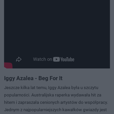
Iggy Azalea - Beg For It
Jeszcze kilka lat temu, Iggy Azalea była u szczytu
popularności. Australijska raperka wydawała hit za
hitem i zapraszała cenionych artystów do współpracy.
Jednym z najpopularniejszych kawałków gwiazdy jest