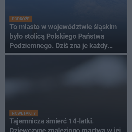
PODRÓŻE
To miasto w województwie śląskim
było stolicą Polskiego Państwa
Podziemnego. Dziś zna je każdy
pielgrzym
NOWE FAKTY
Tajemnicza śmierć 14-latki.
Dziewczynę znaleziono martwą w jej