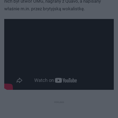
nich był utwór OMG, nagrany z Quavo, a napisany
właśnie m.in. przez brytyjską wokalistkę.