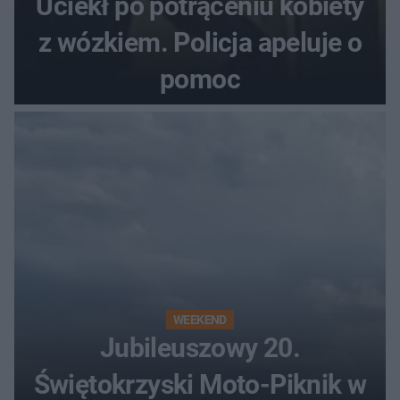
Uciekł po potrąceniu kobiety
z wózkiem. Policja apeluje o
pomoc
WEEKEND
Jubileuszowy 20.
Świętokrzyski Moto-Piknik w