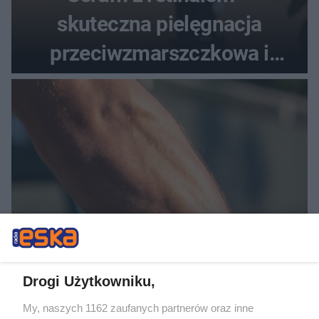
skuteczna pielęgnacja
przeciwzmarszczkowa i
regenerująca
TENIS
Świątek kontra Kostiuk w
Drogi Użytkowniku,
WTA Toronto. Ukrainka rzuca
My, naszych 1162 zaufanych partnerów oraz inne