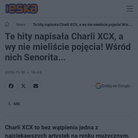
News
Te hity napisała Charli XCX, a wy nie mieliście pojęcia! Wśród
nich Senorita...
Te hity napisała Charli XCX, a
wy nie mieliście pojęcia! Wśród
nich Senorita...
2019-11-10
14:48
Dodaj do Google
MK
Charli XCX to bez wątpienia jedna z
najciekawszych artystek na rynku muzycznym.