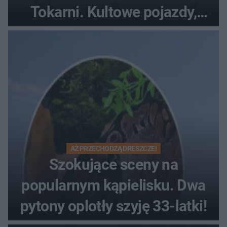
Tokarni. Kultowe pojazdy,
pokazy i muzyczna scena w
Muzeum Wsi Kieleckiej
AŻ PRZECHODZĄ DRESZCZE!
Szokujące sceny na
popularnym kąpielisku. Dwa
pytony oplotły szyję 33-latki!