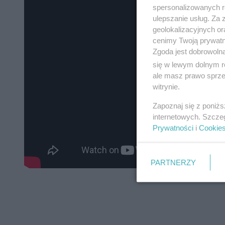
spersonalizowanych re
ulepszanie usług. Za
geolokalizacyjnych or
cenimy Twoją prywatno
Zgoda jest dobrowoln
się w lewym dolnym r
ale masz prawo sprzec
witrynie.
Zapoznaj się z poniż
internetowych. Szcze
Prywatności
i
Cookie
PARTNERZY