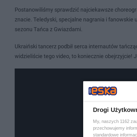
Postanowiliśmy sprawdzić najciekawsze choreogra
znacie. Teledyski, specjalne nagrania i fanowskie
sezonu Tańca z Gwiazdami.
Ukraiński tancerz podbił serca internautów tańcząc
widzieliście tego video, to koniecznie obejrzyjcie!
Drogi Użytkow
My, naszych 1162 zau
przechowujemy informa
standardowe informac