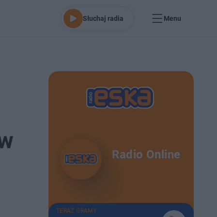
Słuchaj radia
Menu
 w
Radio Online
TERAZ GRAMY