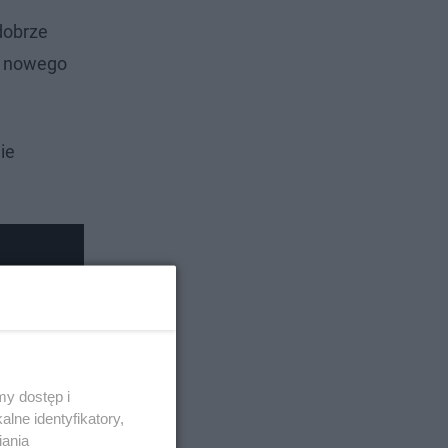
dobrze
ry nowego
ie
y dostęp i
lne identyfikatory,
iania