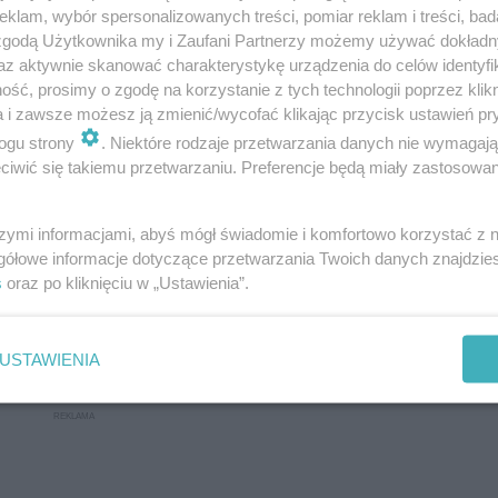
klam, wybór spersonalizowanych treści, pomiar reklam i treści, bad
 zgodą Użytkownika my i Zaufani Partnerzy możemy używać dokład
az aktywnie skanować charakterystykę urządzenia do celów identyfi
ść, prosimy o zgodę na korzystanie z tych technologii poprzez klikn
a i zawsze możesz ją zmienić/wycofać klikając przycisk ustawień pr
ogu strony
. Niektóre rodzaje przetwarzania danych nie wymagaj
iwić się takiemu przetwarzaniu. Preferencje będą miały zastosowanie
szymi informacjami, abyś mógł świadomie i komfortowo korzystać z
gółowe informacje dotyczące przetwarzania Twoich danych znajdzi
s
oraz po kliknięciu w „Ustawienia”.
USTAWIENIA