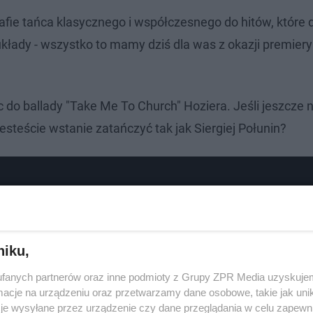
fie tańca klasycznego i współczesnego do hitów, które 
 układy - wszystko to mamy dziś dla was z okazji premie
 do ballady "Take Me To Church" Hoziera. Jeśli jeszcze n
 Jesteście wstanie zatańczyć tak jak Siergiej Połunin?
niku,
fanych partnerów oraz inne podmioty z Grupy ZPR Media uzyskujem
cje na urządzeniu oraz przetwarzamy dane osobowe, takie jak unika
je wysyłane przez urządzenie czy dane przeglądania w celu zapewn