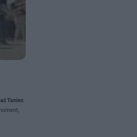
dać Taniec
 moment,