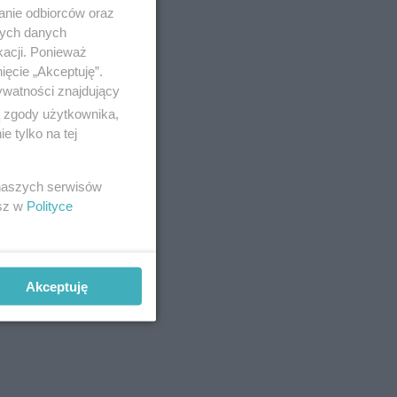
anie odbiorców oraz
nych danych
kacji. Ponieważ
ięcie „Akceptuję”.
ywatności znajdujący
ą zgody użytkownika,
 tylko na tej
 naszych serwisów
esz w
Polityce
Akceptuję