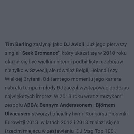
Tim Berling
zasłynął jako
DJ Avicii
. Już jego pierwszy
singiel
"Seek Bromance"
, który ukazał się w 2010 roku
okazał się być wielkim hitem i podbił listy przebojów
nie tylko w Szwecji, ale również Belgii, Holandii czy
Wielkiej Brytanii. Od tamtego momentu jego kariera
nabrała tempa i młody DJ zaczął występować podczas
największych imprez. W 2013 roku wraz z muzykami
zespołu
ABBA
:
Bennym Anderssonem
i
Björnem
Ulvaeusem
stworzył oficjalny hymn Konkursu Piosenki
Eurowizji 2013. w latach 2012 i 2013 znalazł się na
trzecim miejscu w zestawieniu "DJ Mag Top 100".