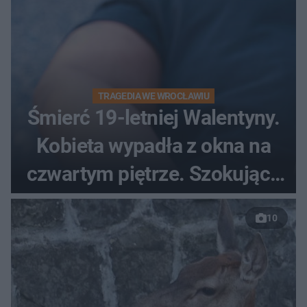
TRAGEDIA WE WROCŁAWIU
Śmierć 19-letniej Walentyny.
Kobieta wypadła z okna na
czwartym piętrze. Szokujące
nagranie trafiło do sieci
10