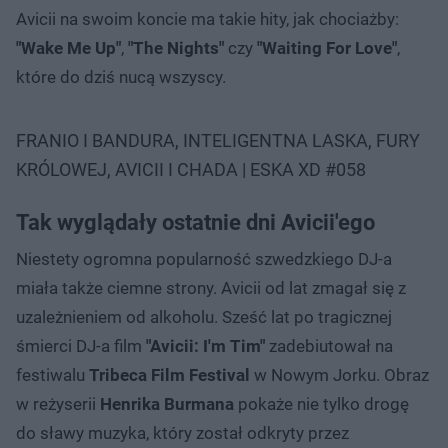
Avicii na swoim koncie ma takie hity, jak chociażby:
"Wake Me Up"
,
"The Nights"
czy
"Waiting For Love"
,
które do dziś nucą wszyscy.
FRANIO I BANDURA, INTELIGENTNA LASKA, FURY
KRÓLOWEJ, AVICII I CHADA | ESKA XD #058
Tak wyglądały ostatnie dni Avicii'ego
Niestety ogromna popularność szwedzkiego DJ-a
miała także ciemne strony. Avicii od lat zmagał się z
uzależnieniem od alkoholu. Sześć lat po tragicznej
śmierci DJ-a film
"Avicii: I'm Tim"
zadebiutował na
festiwalu
Tribeca Film Festival
w Nowym Jorku. Obraz
w reżyserii
Henrika Burmana
pokaże nie tylko drogę
do sławy muzyka, który został odkryty przez