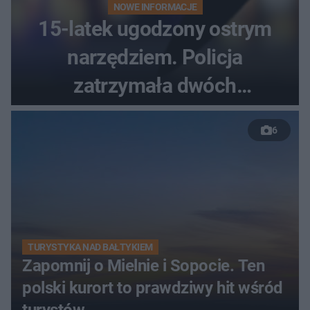
NOWE INFORMACJE
15-latek ugodzony ostrym
narzędziem. Policja
zatrzymała dwóch
nastolatków
6
TURYSTYKA NAD BAŁTYKIEM
Zapomnij o Mielnie i Sopocie. Ten
polski kurort to prawdziwy hit wśród