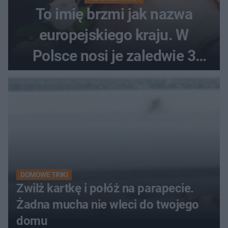
To imię brzmi jak nazwa
europejskiego kraju. W
Polsce nosi je zaledwie 3
kobiety
DOMOWE TRIKI
Zwilż kartkę i połóż na parapecie.
Żadna mucha nie wleci do twojego
domu