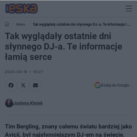
News
Tak wyglądały ostatnie dni słynnego DJ-a. Te informacje łamią
serce
Tak wyglądały ostatnie dni
słynnego DJ-a. Te informacje
łamią serce
2024-06-13
13:27
Dodaj do Google
Justyna Klorek
Tim Bergling, znany całemu światu bardziej jako
Avicii, był najsłynniejszym DJ-em na świecie.