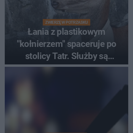
ZWIERZĘ W POTRZASKU
Łania z plastikowym
"kołnierzem" spaceruje po
stolicy Tatr. Służby są
bezradne