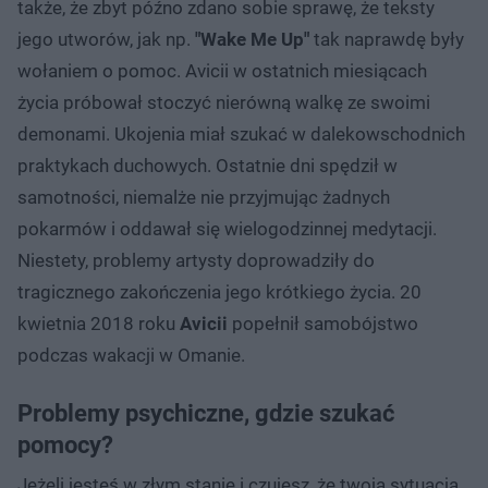
także, że zbyt późno zdano sobie sprawę, że teksty
jego utworów, jak np.
"Wake Me Up"
tak naprawdę były
wołaniem o pomoc. Avicii w ostatnich miesiącach
życia próbował stoczyć nierówną walkę ze swoimi
demonami. Ukojenia miał szukać w dalekowschodnich
praktykach duchowych. Ostatnie dni spędził w
samotności, niemalże nie przyjmując żadnych
pokarmów i oddawał się wielogodzinnej medytacji.
Niestety, problemy artysty doprowadziły do
tragicznego zakończenia jego krótkiego życia. 20
kwietnia 2018 roku
Avicii
popełnił samobójstwo
podczas wakacji w Omanie.
Problemy psychiczne, gdzie szukać
pomocy?
Jeżeli jesteś w złym stanie i czujesz, że twoja sytuacja