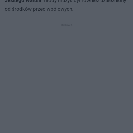
Jessego Waitsa
młody muzyk był również uzależniony
od środków przeciwbólowych.