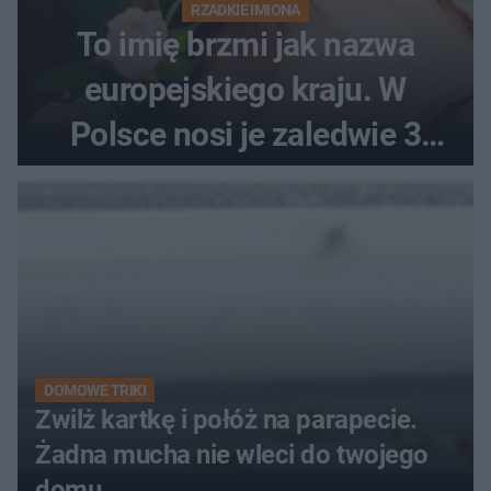
RZADKIE IMIONA
To imię brzmi jak nazwa
europejskiego kraju. W
Polsce nosi je zaledwie 3
kobiety
DOMOWE TRIKI
Zwilż kartkę i połóż na parapecie.
Żadna mucha nie wleci do twojego
domu