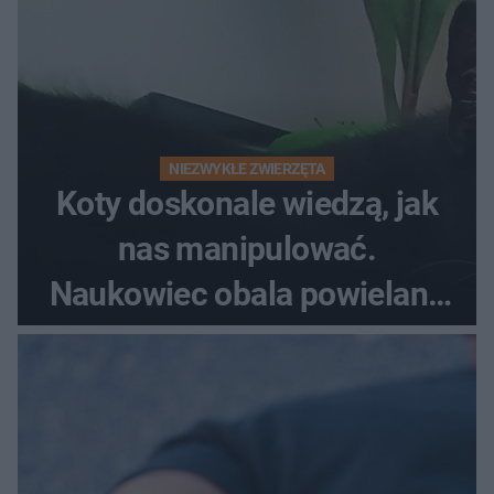
NIEZWYKŁE ZWIERZĘTA
Koty doskonale wiedzą, jak
nas manipulować.
Naukowiec obala powielane
od lat mity na ich temat