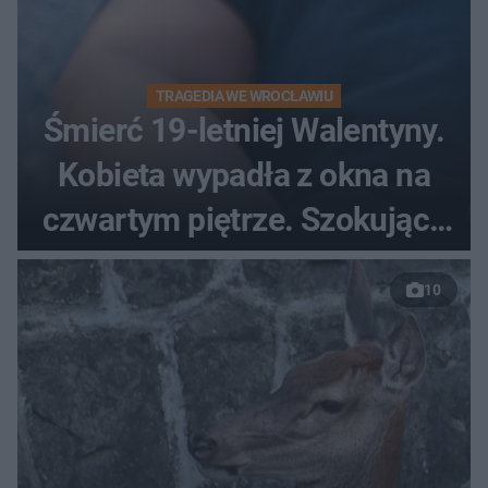
TRAGEDIA WE WROCŁAWIU
Śmierć 19-letniej Walentyny.
Kobieta wypadła z okna na
czwartym piętrze. Szokujące
nagranie trafiło do sieci
10