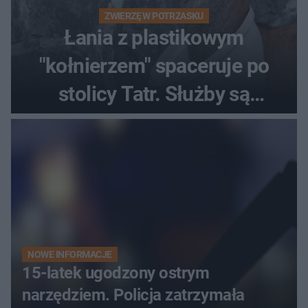
ZWIERZĘ W POTRZASKU
Łania z plastikowym
"kołnierzem" spaceruje po
stolicy Tatr. Służby są
bezradne
NOWE INFORMACJE
15-latek ugodzony ostrym
narzędziem. Policja zatrzymała