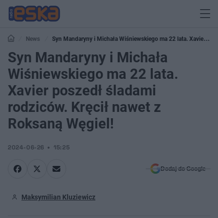
News
Syn Mandaryny i Michała Wiśniewskiego ma 22 lata. Xavier
poszedł śladami rodziców. Kręcił nawet z Roksaną Węgiel!
Syn Mandaryny i Michała
Wiśniewskiego ma 22 lata.
Xavier poszedł śladami
rodziców. Kręcił nawet z
Roksaną Węgiel!
2024-06-26
15:25
Dodaj do Google
Maksymilian Kluziewicz