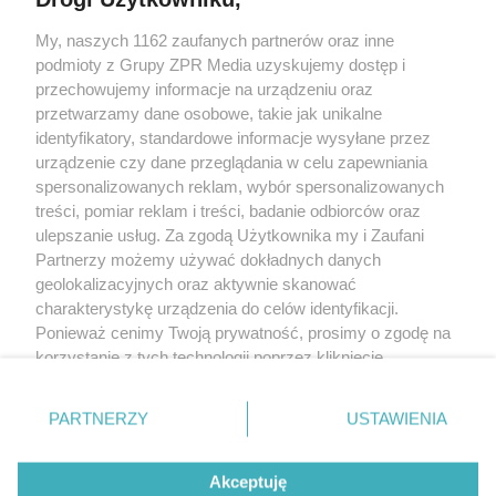
My, naszych 1162 zaufanych partnerów oraz inne
Żaden utwór zamieszczony w serwisie nie może być powielany i
podmioty z Grupy ZPR Media uzyskujemy dostęp i
rozpowszechniany lub dalej rozpowszechniany w jakikolwiek sposób (w
tym także elektroniczny lub mechaniczny) na jakimkolwiek polu
przechowujemy informacje na urządzeniu oraz
eksploatacji w jakiejkolwiek formie, włącznie z umieszczaniem w Internecie
przetwarzamy dane osobowe, takie jak unikalne
bez pisemnej zgody właściciela praw. Jakiekolwiek użycie lub
wykorzystanie utworów w całości lub w części z naruszeniem prawa, tzn.
identyfikatory, standardowe informacje wysyłane przez
bez właściwej zgody, jest zabronione pod groźbą kary i może być ścigane
urządzenie czy dane przeglądania w celu zapewniania
prawnie.
spersonalizowanych reklam, wybór spersonalizowanych
treści, pomiar reklam i treści, badanie odbiorców oraz
ulepszanie usług. Za zgodą Użytkownika my i Zaufani
Partnerzy możemy używać dokładnych danych
geolokalizacyjnych oraz aktywnie skanować
charakterystykę urządzenia do celów identyfikacji.
O nas
Ponieważ cenimy Twoją prywatność, prosimy o zgodę na
korzystanie z tych technologii poprzez kliknięcie
Informacje prawne
„Akceptuję”. Zgoda jest dobrowolna i zawsze możesz ją
zmienić/wycofać klikając przycisk ustawień prywatności
Nasze serwisy
PARTNERZY
USTAWIENIA
znajdujący się w lewym dolnym rogu strony
. Niektóre
rodzaje przetwarzania danych nie wymagają zgody
© 2026 Grupa ZPR Media
Akceptuję
użytkownika, ale masz prawo sprzeciwić się takiemu