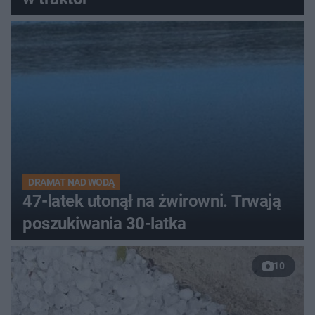
DRAMAT NAD WODĄ
47-latek utonął na żwirowni. Trwają
poszukiwania 30-latka
10