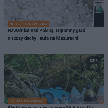
NIEBEZPIECZNA POGODA
Nawałnice nad Polską. Ogromny grad
niszczy dachy i auta na Mazurach!
19
ZABÓJSTWO W MŁAWIE
Śledztwo w sprawie śmierci 16-letniej Mai