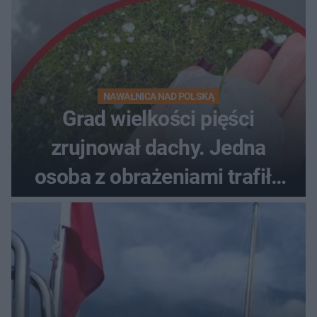
NAWAŁNICA NAD POLSKĄ
Grad wielkości pięści
zrujnował dachy. Jedna
osoba z obrażeniami trafiła
do szpitala