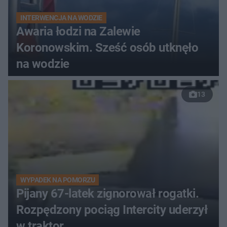
INTERWENCJA NA WODZIE
Awaria łodzi na Zalewie
Koronowskim. Sześć osób utknęło
na wodzie
13
WYPADEK NA POMORZU
Pijany 67-latek zignorował rogatki.
Rozpędzony pociąg Intercity uderzył
w traktor