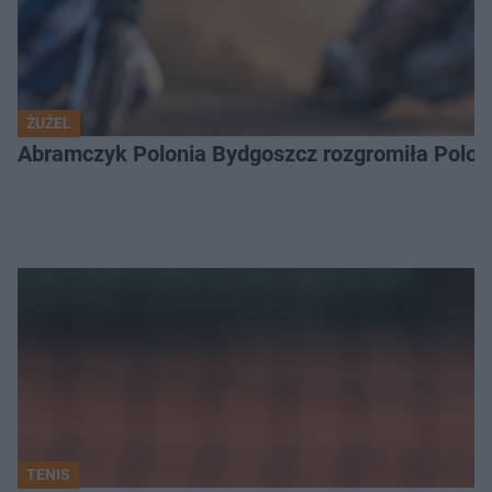
ŻUŻEL
Abramczyk Polonia Bydgoszcz rozgromiła Poloni
TENIS