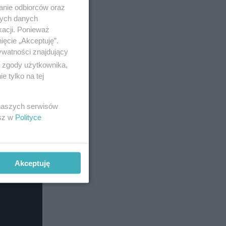
anie odbiorców oraz
i TVN.
nych danych
kacji. Ponieważ
ięcie „Akceptuję”.
ywatności znajdujący
ą zgody użytkownika,
 tylko na tej
 naszych serwisów
esz w
Polityce
Akceptuję