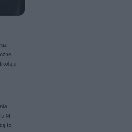
raz
eczne
ikołaja
nia
la M.
dą to