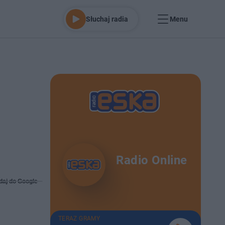
Słuchaj radia
Menu
Radio Online
daj do Google
TERAZ GRAMY