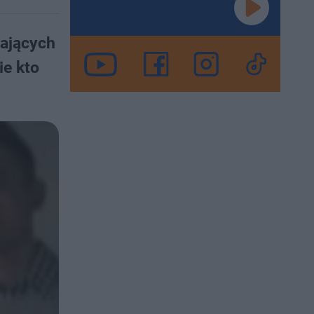
żających
ie kto