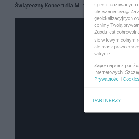
spersonalizowanych re
Świąteczny Koncert dla M.
będzie miał swoją tele
ulepszanie usług. Za
geolokalizacyjnych or
cenimy Twoją prywatno
Zgoda jest dobrowoln
się w lewym dolnym r
ale masz prawo sprzec
witrynie.
Zapoznaj się z poniż
internetowych. Szcze
Prywatności
i
Cookie
PARTNERZY