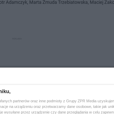
tr Adamczyk, Marta Żmuda Trzebiatowska, Maciej Zakoś
niku,
fanych partnerów oraz inne podmioty z Grupy ZPR Media uzyskujem
cje na urządzeniu oraz przetwarzamy dane osobowe, takie jak unika
je wysyłane przez urządzenie czy dane przeglądania w celu zapewn