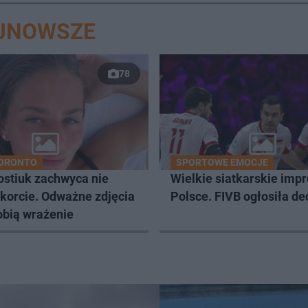
AJNOWSZE
78
TORONTO
SPORTOWE EMOCJE
ostiuk zachwyca nie
Wielkie siatkarskie imp
 korcie. Odważne zdjęcia
Polsce. FIVB ogłosiła de
robią wrażenie