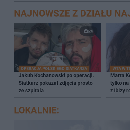
NAJNOWSZE Z DZIAŁU N
26
OPERACJA POLSKIEGO SIATKARZA
WTA W 
Jakub Kochanowski po operacji.
Marta K
Siatkarz pokazał zdjęcia prosto
tylko na
ze szpitala
z Ibizy 
LOKALNIE: