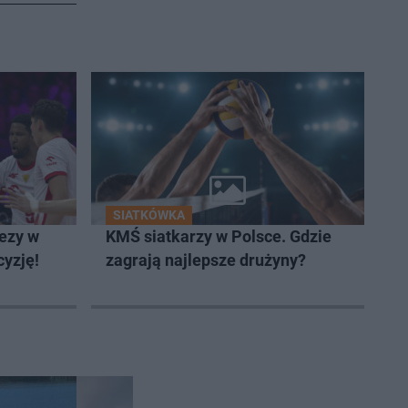
SIATKÓWKA
rezy w
KMŚ siatkarzy w Polsce. Gdzie
cyzję!
zagrają najlepsze drużyny?