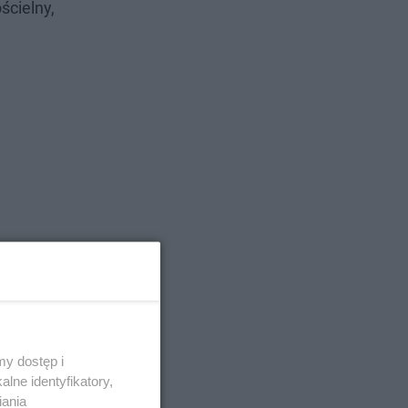
cielny,
y dostęp i
lne identyfikatory,
iania