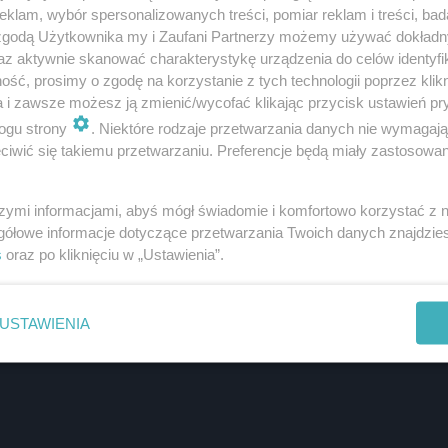
klam, wybór spersonalizowanych treści, pomiar reklam i treści, bad
wizyjną premierę
5 grudnia o godz. 20.00
na kanale iTVN 
 zgodą Użytkownika my i Zaufani Partnerzy możemy używać dokład
az aktywnie skanować charakterystykę urządzenia do celów identyfi
ść, prosimy o zgodę na korzystanie z tych technologii poprzez klikn
a i zawsze możesz ją zmienić/wycofać klikając przycisk ustawień pr
ogu strony
. Niektóre rodzaje przetwarzania danych nie wymagaj
iwić się takiemu przetwarzaniu. Preferencje będą miały zastosowanie
szymi informacjami, abyś mógł świadomie i komfortowo korzystać z
gółowe informacje dotyczące przetwarzania Twoich danych znajdzi
s
oraz po kliknięciu w „Ustawienia”.
USTAWIENIA