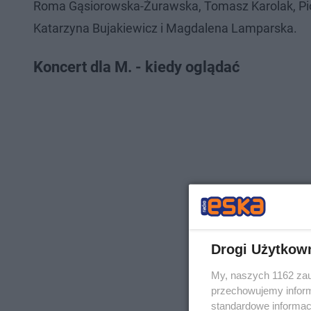
Roma Gąsiorowska-Żurawska, Tomasz Karolak, Pio
Katarzyna Bujakiewicz i Magdalena Lamparska.
Koncert dla M. - kiedy oglądać
Drogi Użytkow
My, naszych 1162 zau
przechowujemy informa
standardowe informac