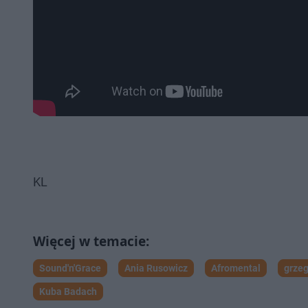
KL
Sound'n'Grace
Ania Rusowicz
Afromental
grzeg
Kuba Badach