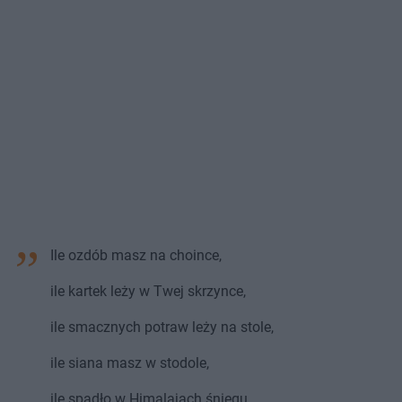
Ile ozdób masz na choince,
ile kartek leży w Twej skrzynce,
ile smacznych potraw leży na stole,
ile siana masz w stodole,
ile spadło w Himalajach śniegu,