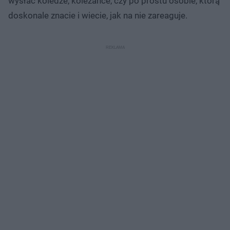
wysłać koledze, koleżance, czy po prostu osobie, którą
doskonale znacie i wiecie, jak na nie zareaguje.