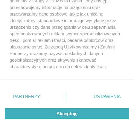
podmioty z Grupy ZPR Media uzyskujemy dostęp i
Zdrowia szczęścia, pomyślności
przechowujemy informacje na urządzeniu oraz
przetwarzamy dane osobowe, takie jak unikalne
Nie połykaj z karpia ości,
identyfikatory, standardowe informacje wysyłane przez
urządzenie czy dane przeglądania w celu zapewniania
nie jedz bombek, nie pal siana, jedz pierogi,
spersonalizowanych reklam, wybór spersonalizowanych
lep bałwana, a w sylwestra baw się do rana!
treści, pomiar reklam i treści, badanie odbiorców oraz
ulepszanie usług. Za zgodą Użytkownika my i Zaufani
---------------------------------------------
Partnerzy możemy używać dokładnych danych
geolokalizacyjnych oraz aktywnie skanować
Pachnącej choinki, na stole wódki i szynki.
charakterystykę urządzenia do celów identyfikacji.
Ponieważ cenimy Twoją prywatność, prosimy o zgodę na
Wesołych kolędników, podarunków bez liku.
korzystanie z tych technologii poprzez kliknięcie
„Akceptuję”. Zgoda jest dobrowolna i zawsze możesz ją
Sexu na śniegu, mniej życia w biegu.
zmienić/wycofać klikając przycisk ustawień prywatności
PARTNERZY
USTAWIENIA
Dużego bałwana i zabawy do rana.
znajdujący się w lewym dolnym rogu strony
. Niektóre
rodzaje przetwarzania danych nie wymagają zgody
100 choinek w lesie,
Akceptuję
użytkownika, ale masz prawo sprzeciwić się takiemu
przetwarzaniu. Preferencje będą miały zastosowanie tylko
prezentów ile Mikołaj uniesie,
na tej witrynie.