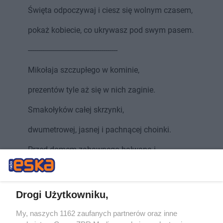
Święta odpoczywaj i ciesz się wolnym czasem,
pokaż kobiecie, co ukrywasz pod swym pasem.
---------------------------------------------
Mikołaja szczupłego w kominie,
prezentów tyle aż się w nich zaginie.
Smakołyków całej skrzynki,
dwumetrowej, jasnej i pachnącej choinki.
Przed domem zabawnego bałwana i
sylwestra od wieczora do rana.
Niech ta noc nie będzie przespana.
Drogi Użytkowniku,
A kobieta zasapana.
My, naszych 1162 zaufanych partnerów oraz inne