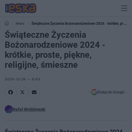
News
Świąteczne Życzenia Bożonarodzeniowe 2024 - krótkie, proste,
piękne, religijne, śmieszne
Świąteczne Życzenia
Bożonarodzeniowe 2024 -
krótkie, proste, piękne,
religijne, śmieszne
2024-12-24
8:43
Dodaj do Google
Rafał Wróblewski
Świąteczne Życzenia Bożonarodzeniowe 2024