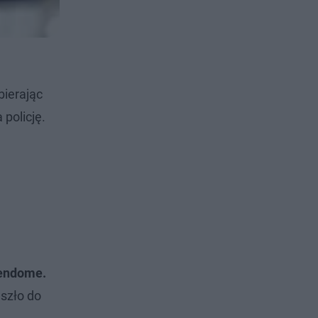
bierając
 policję.
endome.
szło do