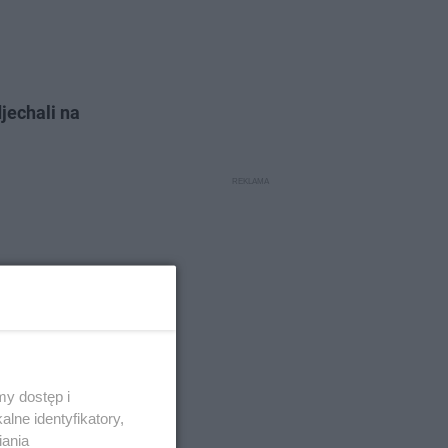
djechali na
y dostęp i
lne identyfikatory,
iania