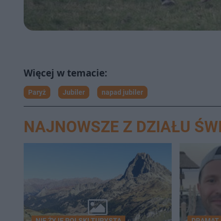
Paryż
Jubiler
napad jubiler
NAJNOWSZE Z DZIAŁU ŚW
NIE ŻYJE POLSKI TURYSTA
DRAMAT 