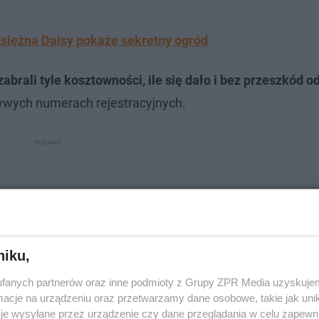
Księżna Daisy pokaże sekretny ogród
abrali tyle kosztowności, ile się dało i bez przeszkód o
zywych numerach rejestracyjnych.
niku,
fanych partnerów oraz inne podmioty z Grupy ZPR Media uzyskujem
cje na urządzeniu oraz przetwarzamy dane osobowe, takie jak unika
je wysyłane przez urządzenie czy dane przeglądania w celu zapewn