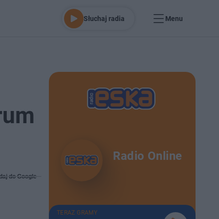
Słuchaj radia
Menu
trum
Radio Online
daj do Google
TERAZ GRAMY