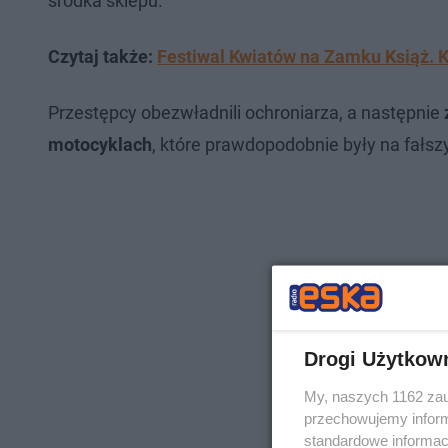
środka sklepu.
Czytaj także:
Festiwal Kwiatów na Zamku Książ. 
Przestępcy obezwładnili ochroniarza, a następnie
z
motocyklach
, które prawdopodobnie były na fałs
Drogi Użytkow
My, naszych 1162 zau
przechowujemy informa
standardowe informac