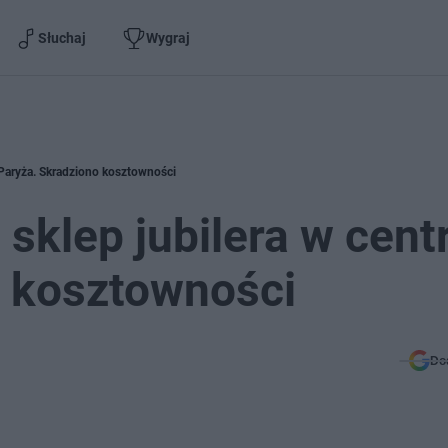
Słuchaj
Wygraj
 Paryża. Skradziono kosztowności
sklep jubilera w cen
o kosztowności
Do