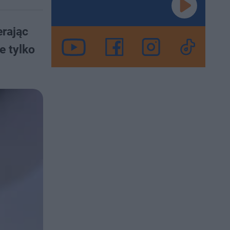
erając
e tylko