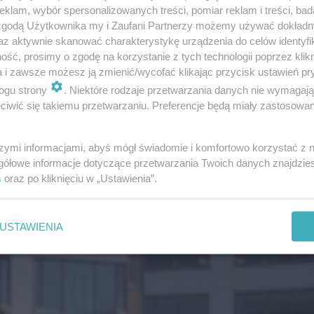
klam, wybór spersonalizowanych treści, pomiar reklam i treści, bad
 zgodą Użytkownika my i Zaufani Partnerzy możemy używać dokład
az aktywnie skanować charakterystykę urządzenia do celów identyfi
ść, prosimy o zgodę na korzystanie z tych technologii poprzez klikn
a i zawsze możesz ją zmienić/wycofać klikając przycisk ustawień pr
 wielu jego pracowników i klientów.
Na razie nie oszac
ogu strony
. Niektóre rodzaje przetwarzania danych nie wymagaj
iwić się takiemu przetwarzaniu. Preferencje będą miały zastosowanie
czy mówią o
"wielu milinach euro".
oku dokonano równie zuchwałego napadu na ten sam skle
szymi informacjami, abyś mógł świadomie i komfortowo korzystać z
gółowe informacje dotyczące przetwarzania Twoich danych znajdzi
0 mln euro.
s
oraz po kliknięciu w „Ustawienia”.
uzin zwierząt przeszedł atestację
USTAWIENIA