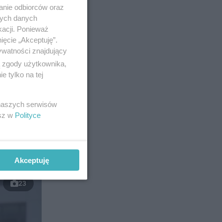
anie odbiorców oraz
nych danych
kacji. Ponieważ
ięcie „Akceptuję”.
ywatności znajdujący
owano
ą zgody użytkownika,
 tylko na tej
p.
 naszych serwisów
esz w
Polityce
Akceptuję
23