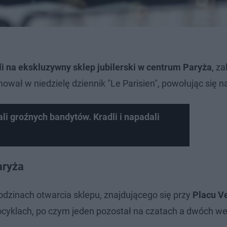
i na ekskluzywny sklep jubilerski w centrum Paryża
, za
wał w niedzielę dziennik "Le Parisien", powołując się na
li groźnych bandytów. Kradli i napadali
aryża
dzinach otwarcia sklepu, znajdującego się przy
Placu V
cyklach, po czym jeden pozostał na czatach a dwóch we