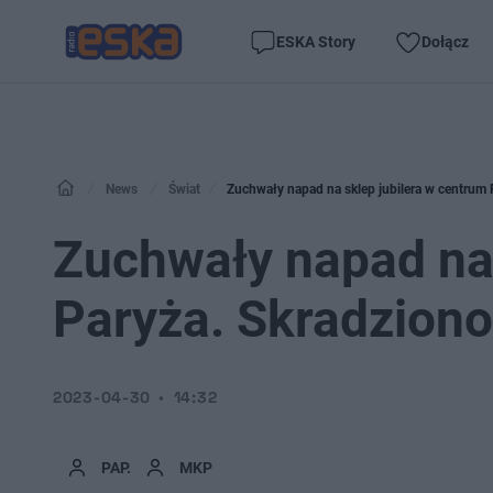
ESKA Story
Dołącz
News
Świat
Zuchwały napad na sklep jubilera w centrum
Zuchwały napad na 
Paryża. Skradzion
2023-04-30
14:32
PAP.
MKP