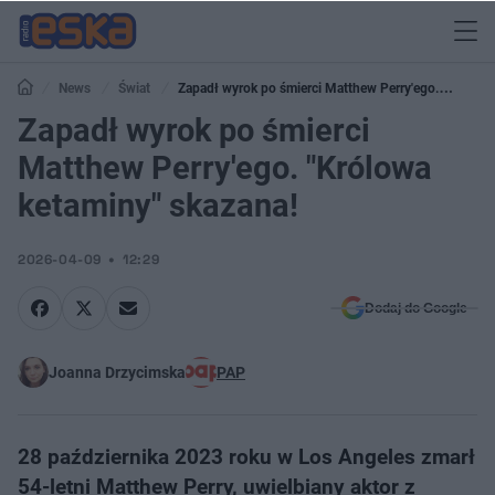
News
Świat
Zapadł wyrok po śmierci Matthew Perry'ego.
"Królowa ketaminy" skazana!
Zapadł wyrok po śmierci
Matthew Perry'ego. "Królowa
ketaminy" skazana!
2026-04-09
12:29
Dodaj do Google
Joanna Drzycimska
PAP
28 października 2023 roku w Los Angeles zmarł
54-letni Matthew Perry, uwielbiany aktor z