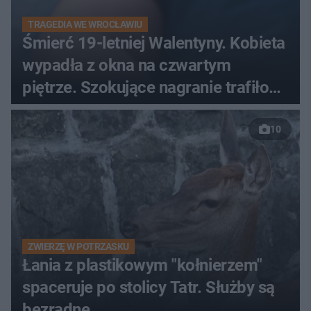
TRAGEDIA WE WROCŁAWIU
Śmierć 19-letniej Walentyny. Kobieta
wypadła z okna na czwartym
piętrze. Szokujące nagranie trafiło
do sieci
10
ZWIERZĘ W POTRZASKU
Łania z plastikowym "kołnierzem"
spaceruje po stolicy Tatr. Służby są
bezradne