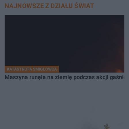
NAJNOWSZE Z DZIAŁU ŚWIAT
KATASTROFA ŚMIGŁOWCA
Maszyna runęła na ziemię podczas akcji gaśnicz