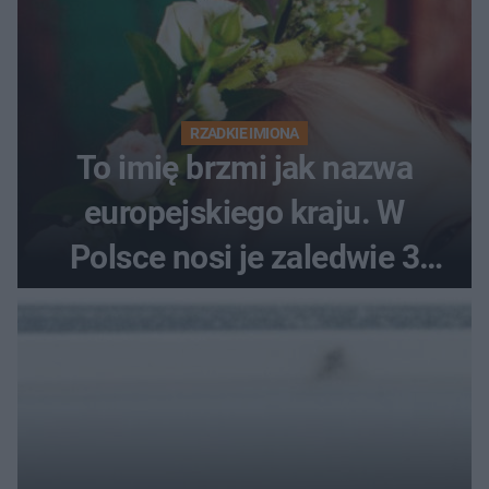
RZADKIE IMIONA
To imię brzmi jak nazwa
europejskiego kraju. W
Polsce nosi je zaledwie 3
kobiety