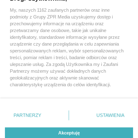
My, naszych 1162 zaufanych partnerów oraz inne
Żaden utwór zamieszczony w serwisie nie może być powielany i
podmioty z Grupy ZPR Media uzyskujemy dostęp i
rozpowszechniany lub dalej rozpowszechniany w jakikolwiek sposób (w
tym także elektroniczny lub mechaniczny) na jakimkolwiek polu
przechowujemy informacje na urządzeniu oraz
eksploatacji w jakiejkolwiek formie, włącznie z umieszczaniem w
przetwarzamy dane osobowe, takie jak unikalne
Internecie bez pisemnej zgody właściciela praw. Jakiekolwiek użycie lub
identyfikatory, standardowe informacje wysyłane przez
wykorzystanie utworów w całości lub w części z naruszeniem prawa,
tzn. bez właściwej zgody, jest zabronione pod groźbą kary i może być
urządzenie czy dane przeglądania w celu zapewniania
ścigane prawnie.
spersonalizowanych reklam, wybór spersonalizowanych
treści, pomiar reklam i treści, badanie odbiorców oraz
ulepszanie usług. Za zgodą Użytkownika my i Zaufani
Partnerzy możemy używać dokładnych danych
geolokalizacyjnych oraz aktywnie skanować
charakterystykę urządzenia do celów identyfikacji.
Ponieważ cenimy Twoją prywatność, prosimy o zgodę na
O nas
korzystanie z tych technologii poprzez kliknięcie
Informacje prawne
„Akceptuję”. Zgoda jest dobrowolna i zawsze możesz ją
zmienić/wycofać klikając przycisk ustawień prywatności
PARTNERZY
USTAWIENIA
Nasze serwisy
znajdujący się w lewym dolnym rogu strony
. Niektóre
rodzaje przetwarzania danych nie wymagają zgody
© 2026 Grupa ZPR Media
Akceptuję
użytkownika, ale masz prawo sprzeciwić się takiemu