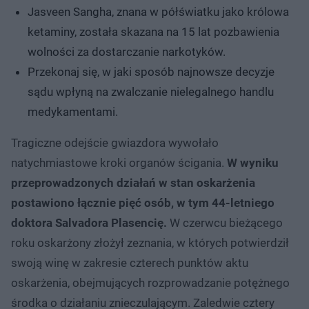
Jasveen Sangha, znana w półświatku jako królowa
ketaminy, została skazana na 15 lat pozbawienia
wolności za dostarczanie narkotyków.
Przekonaj się, w jaki sposób najnowsze decyzje
sądu wpłyną na zwalczanie nielegalnego handlu
medykamentami.
Tragiczne odejście gwiazdora wywołało
natychmiastowe kroki organów ścigania.
W wyniku
przeprowadzonych działań w stan oskarżenia
postawiono łącznie pięć osób, w tym 44-letniego
doktora Salvadora Plasencię.
W czerwcu bieżącego
roku oskarżony złożył zeznania, w których potwierdził
swoją winę w zakresie czterech punktów aktu
oskarżenia, obejmujących rozprowadzanie potężnego
środka o działaniu znieczulającym. Zaledwie cztery