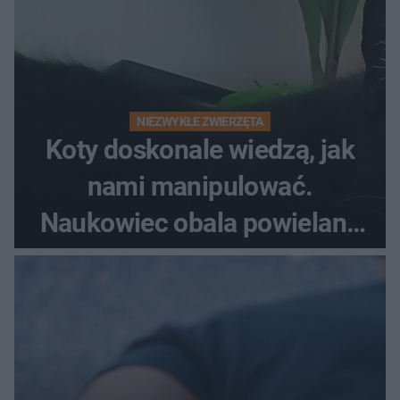
NIEZWYKŁE ZWIERZĘTA
Koty doskonale wiedzą, jak
nami manipulować.
Naukowiec obala powielane
od lat mity na ich temat