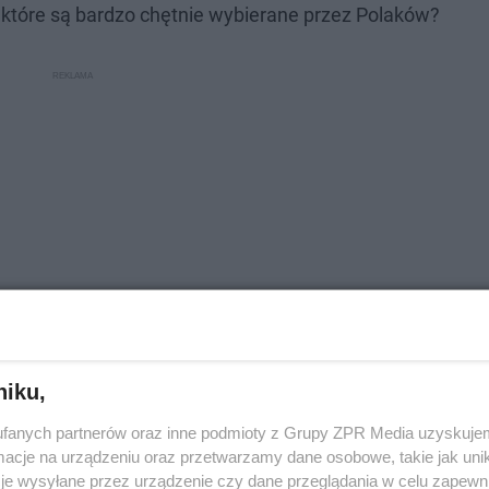
 które są bardzo chętnie wybierane przez Polaków?
niku,
ia?
fanych partnerów oraz inne podmioty z Grupy ZPR Media uzyskujem
cje na urządzeniu oraz przetwarzamy dane osobowe, takie jak unika
awiając negatywny wynik testu antygenowego na obecno
je wysyłane przez urządzenie czy dane przeglądania w celu zapewn