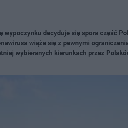
mę wypoczynku decyduje się spora część Po
onawirusa wiąże się z pewnymi ograniczeni
ętniej wybieranych kierunkach przez Polak