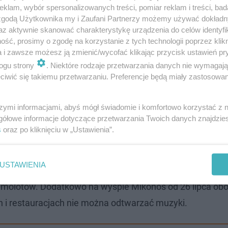
klam, wybór spersonalizowanych treści, pomiar reklam i treści, bad
adania PCR (nie starszego niż sprzed 72 godz.). Zamiast
 zgodą Użytkownika my i Zaufani Partnerzy możemy używać dokład
nego cyklu szczepień przeciw Covid-19 (od ostatniej d
az aktywnie skanować charakterystykę urządzenia do celów identyfi
ść, prosimy o zgodę na korzystanie z tych technologii poprzez klikn
y przejście infekcji (pozytywny wynik testu wykonanego
a i zawsze możesz ją zmienić/wycofać klikając przycisk ustawień pr
e są dzieci poniżej 12. roku życia. Przybywający do Gre
ogu strony
. Niektóre rodzaje przetwarzania danych nie wymagaj
 SARS-CoV-2. Wszyscy podróżni, niezależnie od wiek
iwić się takiemu przetwarzaniu. Preferencje będą miały zastosowanie
Należy to zrobić najpóźniej do północy (czasu greckiego,
szymi informacjami, abyś mógł świadomie i komfortowo korzystać z
cy. Po uzupełnieniu formularza turyści otrzymają pocztą
gółowe informacje dotyczące przetwarzania Twoich danych znajdzi
cy.
s
oraz po kliknięciu w „Ustawienia”.
jest możliwy tylko za okazaniem zaświadczenia o szczepie
USTAWIENIA
, nie starszego niż sprzed trzech dni. Certyfikaty sani
amolotów. Dodatkowo na wyspie Mikonos od 26 lipca o
ch i restauracjach nie można odtwarzać muzyki.