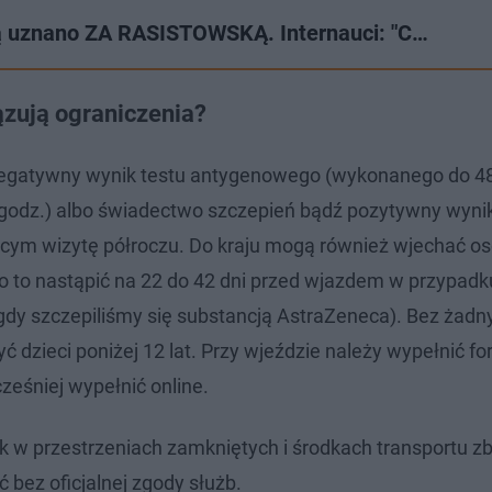
rą uznano ZA RASISTOWSKĄ. Internauci: "C…
zują ograniczenia?
 negatywny wynik testu antygenowego (wykonanego do 4
godz.) albo świadectwo szczepień bądź pozytywny wynik
cym wizytę półroczu. Do kraju mogą również wjechać os
ło to nastąpić na 22 do 42 dni przed wjazdem w przypadk
 gdy szczepiliśmy się substancją AstraZeneca). Bez żadn
dzieci poniżej 12 lat. Przy wjeździe należy wypełnić fo
ześniej wypełnić online.
 w przestrzeniach zamkniętych i środkach transportu z
bez oficjalnej zgody służb.