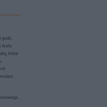
8 godz.
 testu
oby, które
u
ych
rmularz
biorowego.