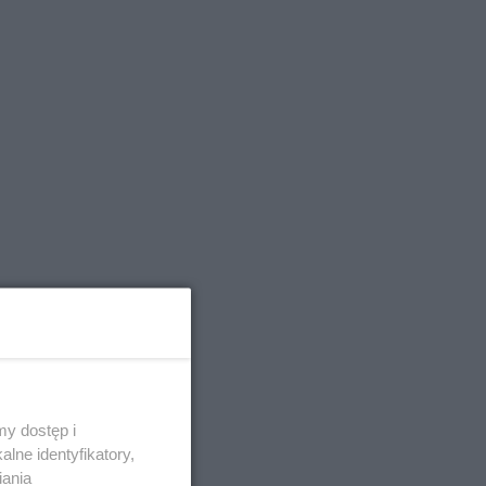
y dostęp i
lne identyfikatory,
ść
iania