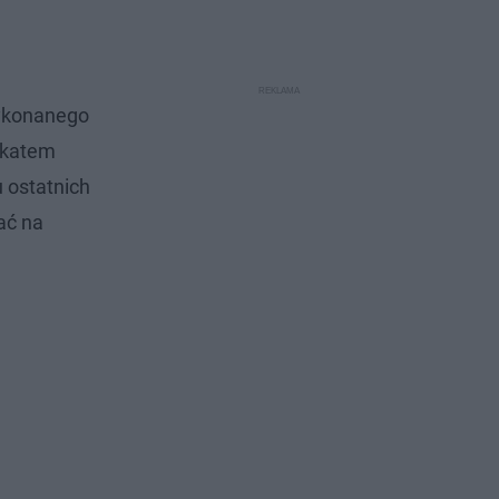
wykonanego
fikatem
u ostatnich
ać na