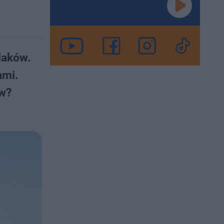
laków.
ami.
ów?