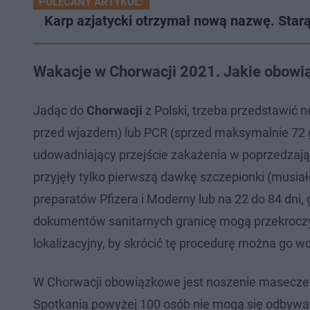
POLECANY ARTYKUŁ:
Karp azjatycki otrzymał nową nazwę. Sta
Wakacje w Chorwacji 2021. Jakie obowią
Jadąc do
Chorwacji
z Polski, trzeba przedstawić
przed wjazdem) lub PCR (sprzed maksymalnie 72 
udowadniający przejście zakażenia w poprzedzają
przyjęły tylko pierwszą dawkę szczepionki (musia
preparatów Pfizera i Moderny lub na 22 do 84 dni,
dokumentów sanitarnych granicę mogą przekroczyć 
lokalizacyjny, by skrócić tę procedurę można go wc
W Chorwacji obowiązkowe jest noszenie maseczek
Spotkania powyżej 100 osób nie mogą się odbywać 