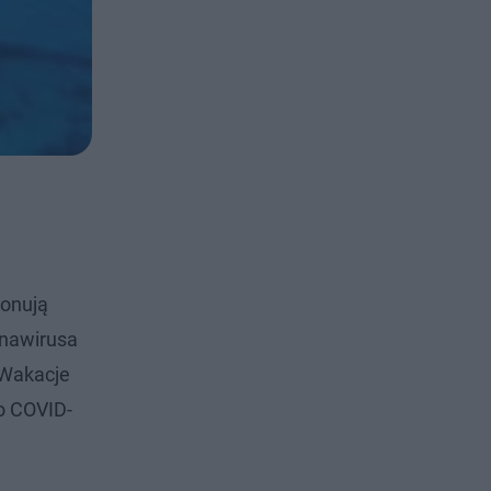
konują
onawirusa
 Wakacje
o COVID-