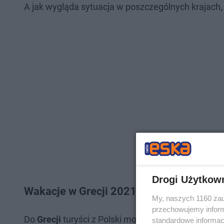
A jak wygląda sytuacja w poszczególnych krajach,
Drogi Użytkow
Wakacje w Grecji 2021. Jakie obostrzen
My, naszych 1160 zau
przechowujemy informa
Do
Grecji
turyści z Polski mogą wjechać, przedst
standardowe informac