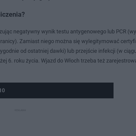
iczenia?
azując negatywny wynik testu antygenowego lub PCR (
granicy). Zamiast niego można się wylegitymować certy
dnie od ostatniej dawki) lub przejście infekcji (w ciąg
żej 6. roku życia. Wjazd do Włoch trzeba też zarejestrow
10