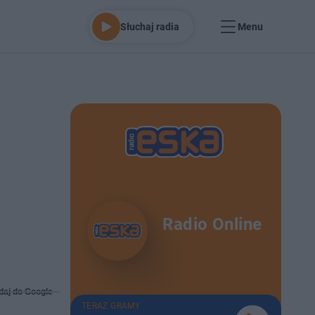
Słuchaj radia
Menu
Radio Online
daj do Google
TERAZ GRAMY