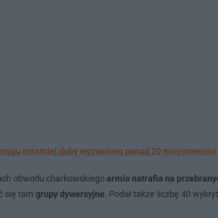
 ciągu ostatniej doby wyzwolono ponad 20 miejscowości
ach obwodu charkowskiego
armia natrafia na przebrany
ć się tam
grupy dywersyjne
. Podał także liczbę 40 wykry