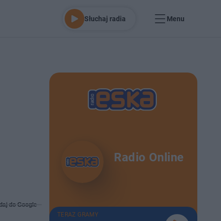
Słuchaj radia
Menu
Radio Online
daj do Google
TERAZ GRAMY