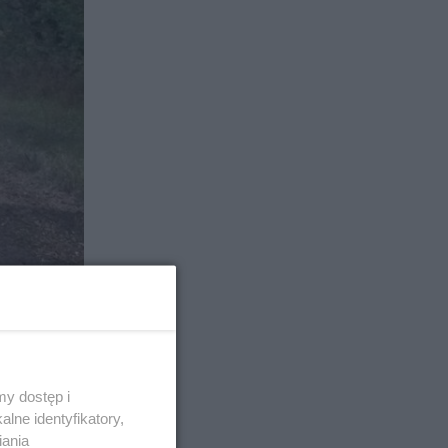
y dostęp i
lne identyfikatory,
iania