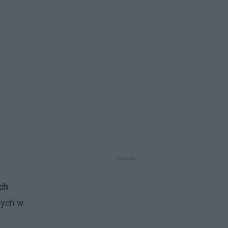
ch
tych w