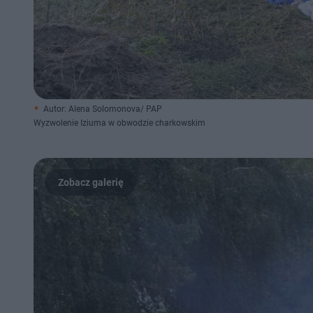
Autor: Alena Solomonova/ PAP
Wyzwolenie Iziuma w obwodzie charkowskim