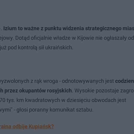
.
Izium to ważne z punktu widzenia strategicznego mia
owy. Dotąd oficjalnie władze w Kijowie nie ogłaszały od
uż pod kontrolą sił ukraińskich.
ż wyzwolonych z rąk wroga - odnotowywanych jest
codzien
h przez okupantów rosyjskich
. Wysokie pozostaje zagr
70 tys. km kwadratowych w dziesięciu obwodach jest
mi" - głosi poranny komunikat sztabu.
raina odbije Kupiańsk?