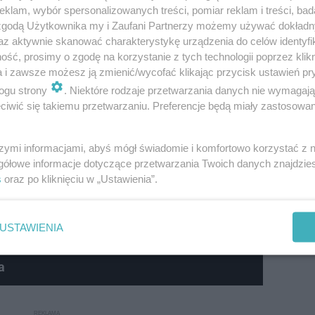
klam, wybór spersonalizowanych treści, pomiar reklam i treści, bad
 zgodą Użytkownika my i Zaufani Partnerzy możemy używać dokład
az aktywnie skanować charakterystykę urządzenia do celów identyfi
ść, prosimy o zgodę na korzystanie z tych technologii poprzez klikn
a i zawsze możesz ją zmienić/wycofać klikając przycisk ustawień pr
ogu strony
. Niektóre rodzaje przetwarzania danych nie wymagaj
iwić się takiemu przetwarzaniu. Preferencje będą miały zastosowanie
szymi informacjami, abyś mógł świadomie i komfortowo korzystać z
oma miejscowościami
(...), są to: Izium, Buhajiwka, Czys
gółowe informacje dotyczące przetwarzania Twoich danych znajdzi
Kamjanka" - powiedział Jenin. Są to wsie w rejonie (pow
s
oraz po kliknięciu w „Ustawienia”.
iałek wieczorem powiedział, że w tych miejscowościach 
USTAWIENIA
a