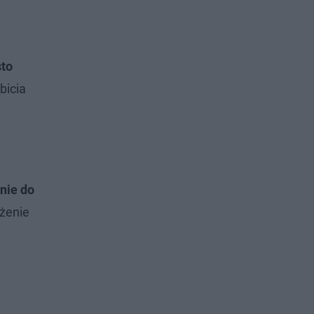
sto
bicia
nie do
ożenie