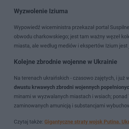
Wyzwolenie Iziuma
Wypowiedź wiceministra przekazał portal Suspilne
obwodu charkowskiego; jest tam ważny węzeł kolej
miasta, ale według mediów i ekspertów Izium jest j
Kolejne zbrodnie wojenne w Ukrainie
Na terenach ukraińskich - czasowo zajętych, i ju
dwustu krwawych zbrodni wojennych popełnionyc
minami w wyzwalanych miastach i wsiach; ponad 
zaminowanych amunicją i substancjami wybuchowy
Czytaj także:
Gigantyczne straty wojsk Putina. Uk