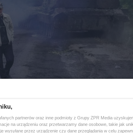
niku,
fanych partnerów oraz inne podmioty z Grupy ZPR Media uzyskujem
cje na urządzeniu oraz przetwarzamy dane osobowe, takie jak unika
je wysyłane przez urządzenie czy dane przeglądania w celu zapewn