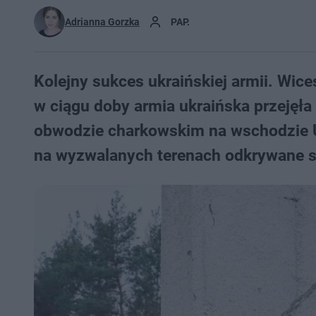
Adrianna Gorzka
PAP.
Kolejny sukces ukraińskiej armii. Wic
w ciągu doby armia ukraińska przejęł
obwodzie charkowskim na wschodzie Uk
na wyzwalanych terenach odkrywane s