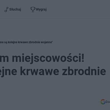
Słuchaj
Wygraj
ane są kolejne krwawe zbrodnie wojenne"
em miejscowości!
ejne krwawe zbrodnie
Do