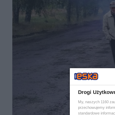
Drogi Użytkow
My, naszych 1160 zau
przechowujemy informa
standardowe informac