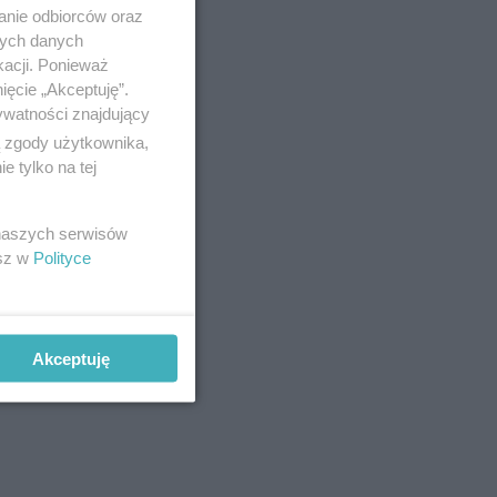
anie odbiorców oraz
nych danych
kacji. Ponieważ
ięcie „Akceptuję”.
ywatności znajdujący
ą zgody użytkownika,
 tylko na tej
 naszych serwisów
towodiwka,
esz w
Polityce
iecie)
armia
Akceptuję