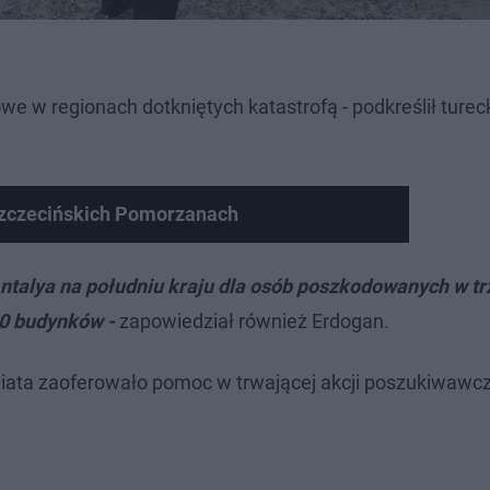
we w regionach dotkniętych katastrofą - podkreślił turec
zczecińskich Pomorzanach
 Antalya na południu kraju dla osób poszkodowanych w tr
00 budynków -
zapowiedział również Erdogan.
iata zaoferowało pomoc w trwającej akcji poszukiwawc