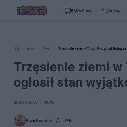
ESKA Story
Dołącz
News
Świat
Trzęsienie ziemi w Turcji. Prezydent Erdogan
Trzęsienie ziemi w
ogłosił stan wyjąt
2023-02-07
14:10
Róża Karsznia
PAP.