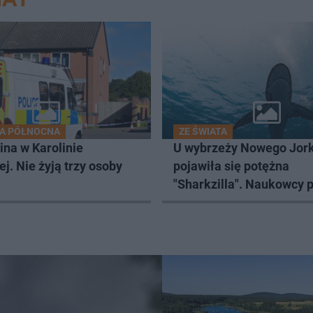
NA PÓŁNOCNA
ZE ŚWIATA
ina w Karolinie
U wybrzeży Nowego Jor
j. Nie żyją trzy osoby
pojawiła się potężna
"Sharkzilla". Naukowcy p
zaskakującą prawdę