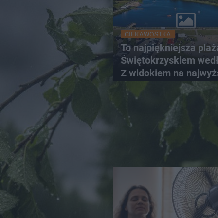
CIEKAWOSTKA
To najpiękniejsza plaż
Świętokrzyskiem wedł
Z widokiem na najwyż
szczyt Gór Świętokrzy