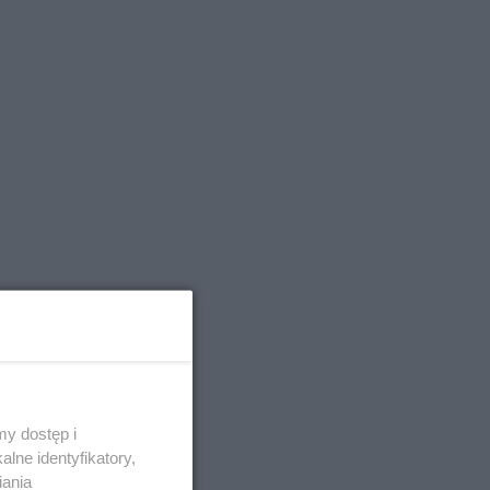
y dostęp i
lne identyfikatory,
iania