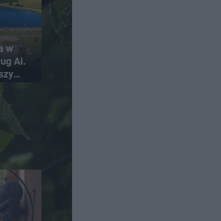
a w
ug AI.
szy
skich