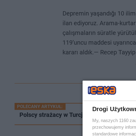
Depremin yaşandığı 10 ilimi
ilan ediyoruz. Arama-kurtar
çalışmaların süratle yürütü
119’uncu maddesi uyarınca 
kararı aldık.— Recep Tayy
POLECANY ARTYKUŁ:
Drogi Użytkow
Polscy strażacy w Turcji. "Największym z
My, naszych 1160 zau
przechowujemy informa
standardowe informac