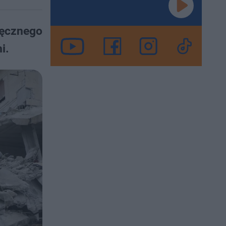
ięcznego
i.