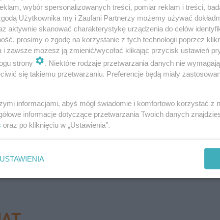
klam, wybór spersonalizowanych treści, pomiar reklam i treści, bad
 zgodą Użytkownika my i Zaufani Partnerzy możemy używać dokład
az aktywnie skanować charakterystykę urządzenia do celów identyfi
ść, prosimy o zgodę na korzystanie z tych technologii poprzez klikn
a i zawsze możesz ją zmienić/wycofać klikając przycisk ustawień pr
ogu strony
. Niektóre rodzaje przetwarzania danych nie wymagaj
iwić się takiemu przetwarzaniu. Preferencje będą miały zastosowanie
szymi informacjami, abyś mógł świadomie i komfortowo korzystać z
gółowe informacje dotyczące przetwarzania Twoich danych znajdzi
s
oraz po kliknięciu w „Ustawienia”.
o 3549 osób - przekazał turecki przywódca. Oznacza to, ż
USTAWIENIA
j Turcja informowała o 3419 ofiarach śmiertelnych w kraj
IAT