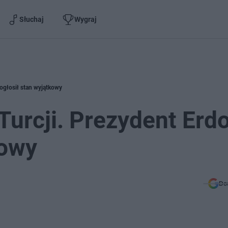
Słuchaj
Wygraj
 ogłosił stan wyjątkowy
 Turcji. Prezydent Erd
kowy
Do