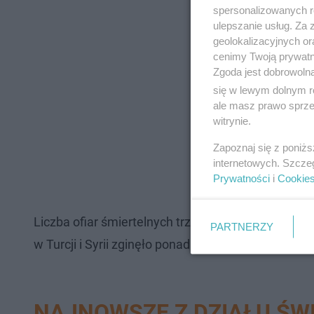
spersonalizowanych re
ulepszanie usług. Za
geolokalizacyjnych or
cenimy Twoją prywatno
Zgoda jest dobrowoln
się w lewym dolnym r
ale masz prawo sprzec
witrynie.
Zapoznaj się z poniż
internetowych. Szcze
Prywatności
i
Cookie
Liczba ofiar śmiertelnych trzęsień ziemi wzrosła d
PARTNERZY
w Turcji i Syrii zginęło ponad 5100 osób. Wcześnie
NAJNOWSZE Z DZIAŁU ŚW