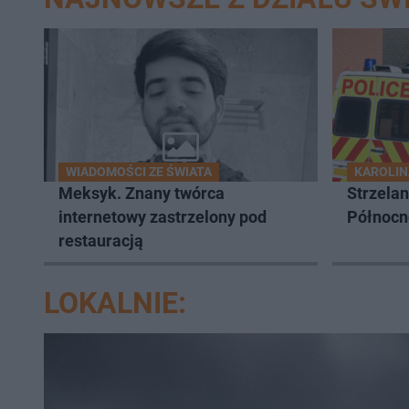
WIADOMOŚCI ZE ŚWIATA
KAROLI
Meksyk. Znany twórca
Strzelan
internetowy zastrzelony pod
Północne
restauracją
LOKALNIE: