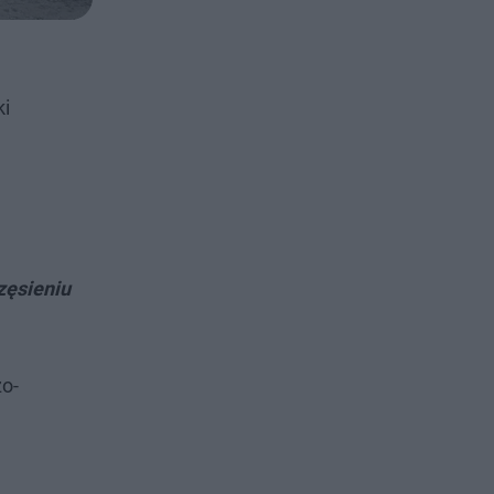
ki
zęsieniu
zo-