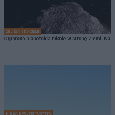
ZBLIŻENIE DO ZIEMI
Ogromna planetoida mknie w stronę Ziemi. Nauk
NIE ŻYJE POLSKI TURYSTA