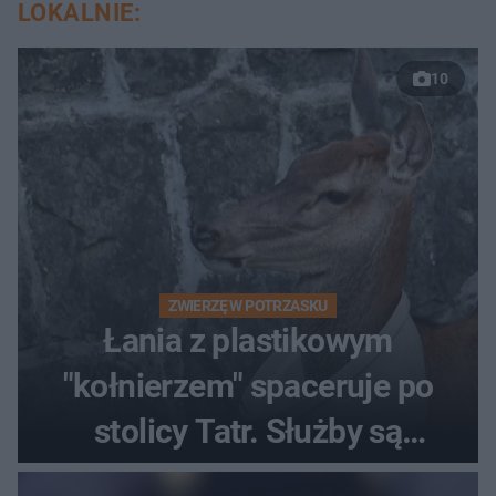
LOKALNIE:
10
ZWIERZĘ W POTRZASKU
Łania z plastikowym
"kołnierzem" spaceruje po
stolicy Tatr. Służby są
bezradne