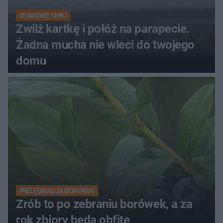
DOMOWE TRIKI
Zwilż kartkę i połóż na parapecie.
Żadna mucha nie wleci do twojego
domu
PIELĘGNACJA BORÓWKI
Zrób to po zebraniu borówek, a za
rok zbiory będą obfite