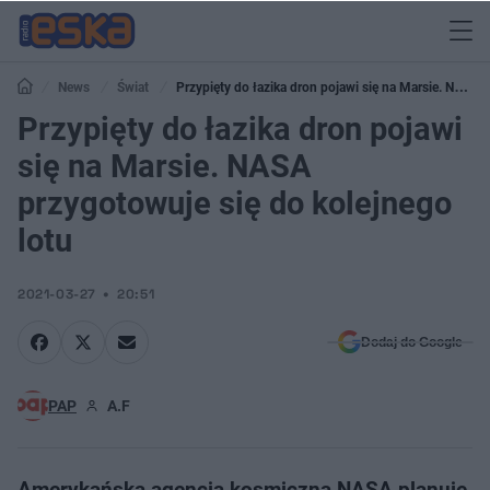
News
Świat
Przypięty do łazika dron pojawi się na Marsie. NASA
przygotowuje się do kolejnego lotu
Przypięty do łazika dron pojawi
się na Marsie. NASA
przygotowuje się do kolejnego
lotu
2021-03-27
20:51
Dodaj do Google
PAP
A.F
Amerykańska agencja kosmiczna NASA planuje