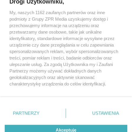
Drogi Użytkowniku,
My, naszych 1162 zaufanych partnerów oraz inne
Żaden utwór zamieszczony w serwisie nie może być powielany i
podmioty z Grupy ZPR Media uzyskujemy dostęp i
rozpowszechniany lub dalej rozpowszechniany w jakikolwiek sposób (w
tym także elektroniczny lub mechaniczny) na jakimkolwiek polu
przechowujemy informacje na urządzeniu oraz
eksploatacji w jakiejkolwiek formie, włącznie z umieszczaniem w
przetwarzamy dane osobowe, takie jak unikalne
Internecie bez pisemnej zgody właściciela praw. Jakiekolwiek użycie lub
identyfikatory, standardowe informacje wysyłane przez
wykorzystanie utworów w całości lub w części z naruszeniem prawa,
tzn. bez właściwej zgody, jest zabronione pod groźbą kary i może być
urządzenie czy dane przeglądania w celu zapewniania
ścigane prawnie.
spersonalizowanych reklam, wybór spersonalizowanych
treści, pomiar reklam i treści, badanie odbiorców oraz
ulepszanie usług. Za zgodą Użytkownika my i Zaufani
Partnerzy możemy używać dokładnych danych
geolokalizacyjnych oraz aktywnie skanować
charakterystykę urządzenia do celów identyfikacji.
Ponieważ cenimy Twoją prywatność, prosimy o zgodę na
O nas
korzystanie z tych technologii poprzez kliknięcie
Informacje prawne
„Akceptuję”. Zgoda jest dobrowolna i zawsze możesz ją
zmienić/wycofać klikając przycisk ustawień prywatności
PARTNERZY
USTAWIENIA
Nasze serwisy
znajdujący się w lewym dolnym rogu strony
. Niektóre
rodzaje przetwarzania danych nie wymagają zgody
© 2026 Grupa ZPR Media
Akceptuję
użytkownika, ale masz prawo sprzeciwić się takiemu