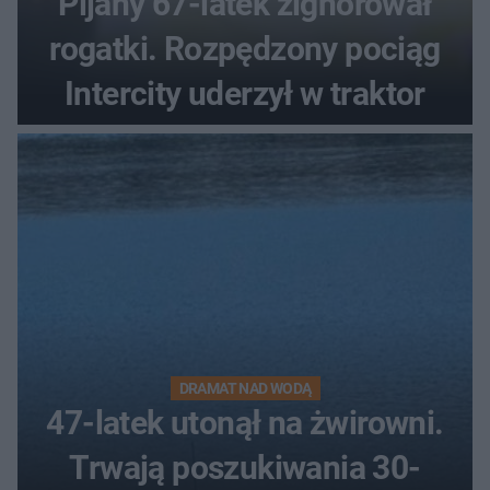
Pijany 67-latek zignorował
rogatki. Rozpędzony pociąg
Intercity uderzył w traktor
DRAMAT NAD WODĄ
47-latek utonął na żwirowni.
Trwają poszukiwania 30-