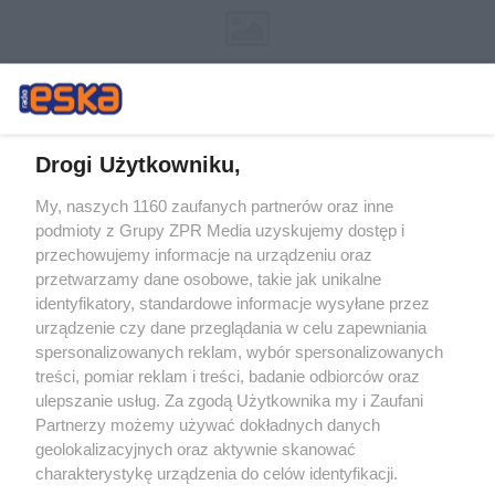
Drogi Użytkowniku,
My, naszych 1160 zaufanych partnerów oraz inne
Żaden utwór zamieszczony w serwisie nie może być powielany i
podmioty z Grupy ZPR Media uzyskujemy dostęp i
rozpowszechniany lub dalej rozpowszechniany w jakikolwiek sposób (w
tym także elektroniczny lub mechaniczny) na jakimkolwiek polu
przechowujemy informacje na urządzeniu oraz
eksploatacji w jakiejkolwiek formie, włącznie z umieszczaniem w
przetwarzamy dane osobowe, takie jak unikalne
Internecie bez pisemnej zgody właściciela praw. Jakiekolwiek użycie lub
identyfikatory, standardowe informacje wysyłane przez
wykorzystanie utworów w całości lub w części z naruszeniem prawa,
tzn. bez właściwej zgody, jest zabronione pod groźbą kary i może być
urządzenie czy dane przeglądania w celu zapewniania
ścigane prawnie.
spersonalizowanych reklam, wybór spersonalizowanych
treści, pomiar reklam i treści, badanie odbiorców oraz
ulepszanie usług. Za zgodą Użytkownika my i Zaufani
Partnerzy możemy używać dokładnych danych
geolokalizacyjnych oraz aktywnie skanować
charakterystykę urządzenia do celów identyfikacji.