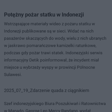
Potężny pożar statku w Indonezji
Wstrząsające materiały wideo z pożaru statku w
Indonezji publikowane są w sieci. Widać na nich
pasażerów skaczących do wody, wielu z nich ubranych
w jaskrawo pomarańczowe kamizelki ratunkowe,
podczas gdy pożar trawi statek. Indonezyjski serwis
informacyjny Detik poinformował, że incydent miał
miejsce u wybrzeży wyspy w prowincji Północne
Sulawesi.
2025_07_19_Zdarzenie quada z ciągnikiem
Szef indonezyjskiego Biura Poszukiwań i Ratownictwa
w Manado, George Leo Mercy Randang, wydał