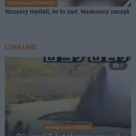
ZASKAKUJĄCY POMYSŁ
Wszyscy myśleli, że to żart. Naukowcy zaczęli z
LOKALNIE:
13
WYPADEK NA POMORZU