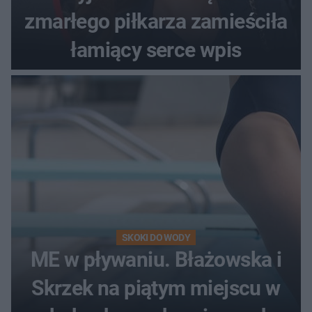
zmarłego piłkarza zamieściła
łamiący serce wpis
SKOKI DO WODY
ME w pływaniu. Błażowska i
Skrzek na piątym miejscu w