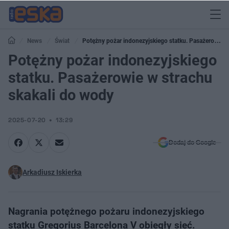
News
Świat
Potężny pożar indonezyjskiego statku. Pasażerowie
w strachu skakali do wody
Potężny pożar indonezyjskiego
statku. Pasażerowie w strachu
skakali do wody
2025-07-20
13:29
Dodaj do Google
Arkadiusz Iskierka
Nagrania potężnego pożaru indonezyjskiego
statku Gregorius Barcelona V obiegły sieć.