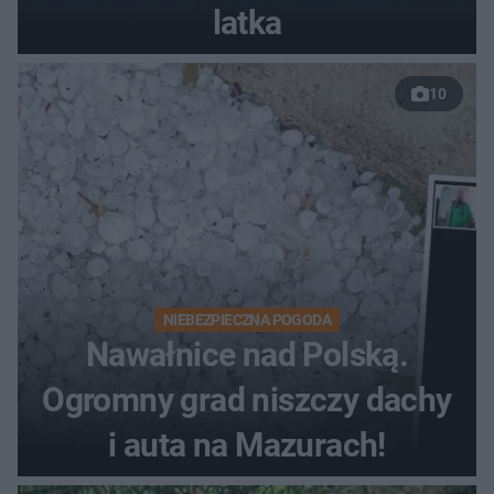
latka
10
NIEBEZPIECZNA POGODA
Nawałnice nad Polską.
Ogromny grad niszczy dachy
i auta na Mazurach!